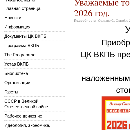
Уважаемые то
ГЛАВНОЕ МЕНЮ
Главная страница
2026 год.
Новости
Подробности
Создано
01 Октябрь 
Информация
Документы ЦК ВКПБ
Приобр
Программа ВКПБ
ЦК ВКПБ пре
The Programme
Устав ВКПБ
Библиотека
наложенным 
Организации
сто
Газеты
СССР в Великой
Отечественной войне
Рабочее движение
Идеология, экономика,