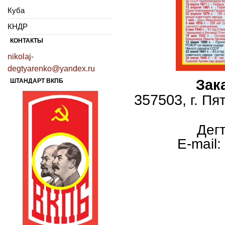
Куба
КНДР
КОНТАКТЫ
nikolaj-
degtyarenko@yandex.ru
Зак
ШТАНДАРТ ВКПБ
357503,
г. Пя
Дег
E
-
mail
: