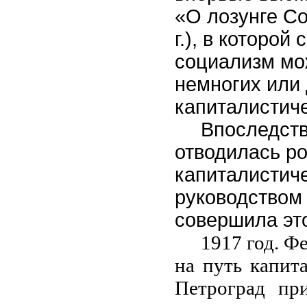
«О лозунге С
г.), в которо
социализм мо
немногих или 
капиталистиче
Впоследств
отводилась р
капиталистиче
руководством
совершила эт
1917 год. Ф
на путь капит
Петроград пр