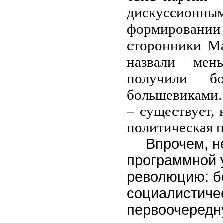
дискуссионн
формировани
сторонники Ма
назвали мен
получили б
большевиками.
– существует,
политическая п
Впрочем, н
программной 
революцию: б
социалистиче
первоочередн