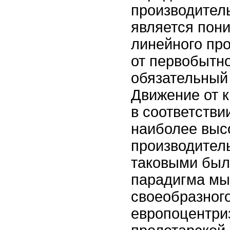
производител
является пони
линейного пр
от первобытно
обязательный
Движение от 
в соответстви
наиболее выс
производитель
таковыми был
парадигма мы
своеобразног
европоцентриз