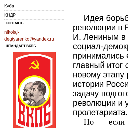
Куба
КНДР
Идея борьб
КОНТАКТЫ
революции в 
nikolaj-
И. Лениным в 1
degtyarenko@yandex.ru
социал-демокр
ШТАНДАРТ ВКПБ
принимались 
главный итог
новому этапу 
истории Росс
задачу подгот
революции и 
пролетариата.
Но если