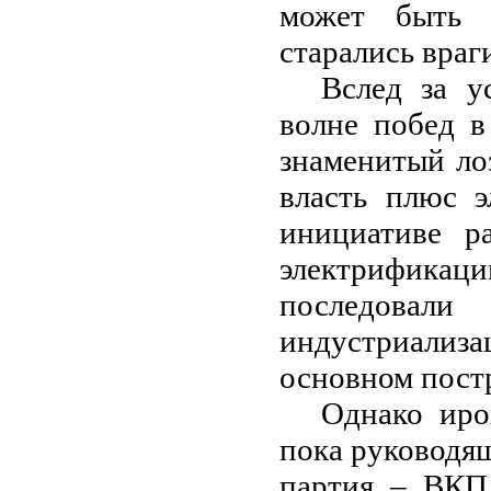
может быть 
старались враг
Вслед за у
волне побед в
знаменитый ло
власть плюс э
инициативе ра
электрификац
последовали
индустриализа
основном пост
Однако иро
пока руководя
партия – ВКП 