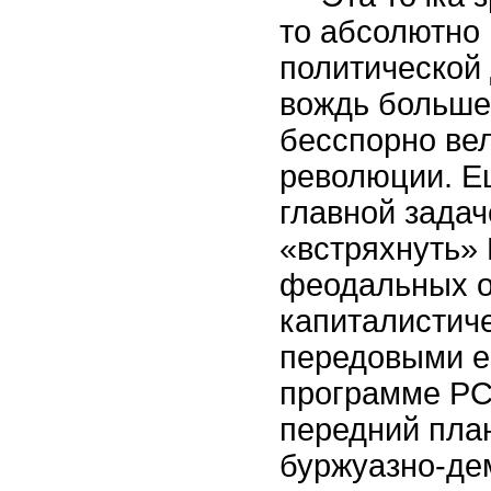
то абсолютно
политической
вождь большев
бесспорно вел
революции. Ещ
главной зада
«встряхнуть» 
феодальных ос
капиталистиче
передовыми е
программе РСД
передний план
буржуазно-де