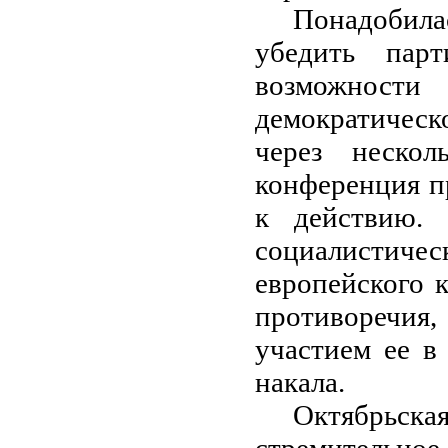
Понадобилас
убедить пар
возможнос
демократическ
через нескол
конференция п
к действию. 
социалистичес
европейского к
противоречия
участием ее в
накала.
Октябрьска
стремительно