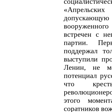
социалистич
«Апрельских 
допускающую 
вооруженного
встречен с н
партии. Пер
поддержал то
выступили про
Ленин, не м
потенциал рус
что кресть
революционеров
этого момен
соратников во