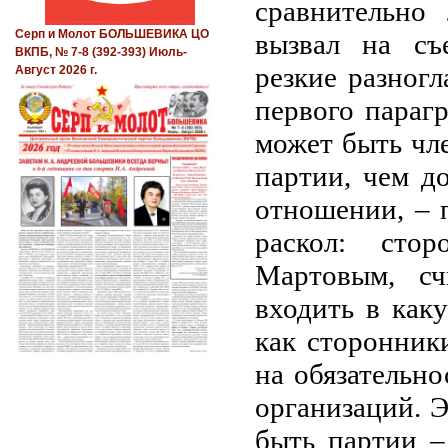
сравнительно
Серп и Молот БОЛЬШЕВИКА ЦО
вызвал на съ
ВКПБ, № 7-8 (392-393) Июль-
резкие разног
Август 2026 г.
первого параг
может быть чл
партии, чем д
отношении,
–
п
раскол: стор
Мартовым, сч
входить в как
как сторонник
на обязательно
организаций. 
быть партии –