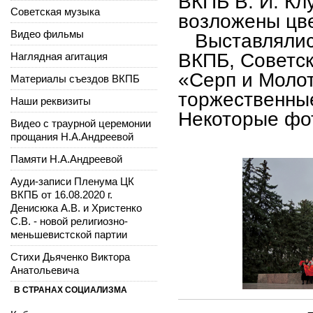
ВКПБ В. И. Кл
Советская музыка
возложены цв
Видео фильмы
Выставлялись
ВКПБ, Советск
Наглядная агитация
«Серп и Моло
Материалы съездов ВКПБ
торжественны
Наши реквизиты
Некоторые фот
Видео с траурной церемонии
прощания Н.А.Андреевой
Памяти Н.А.Андреевой
Ауди-записи Пленума ЦК
ВКПБ от 16.08.2020 г.
Денисюка А.В. и Христенко
С.В. - новой религиозно-
меньшевистской партии
Стихи Дьяченко Виктора
Анатольевича
В СТРАНАХ СОЦИАЛИЗМА