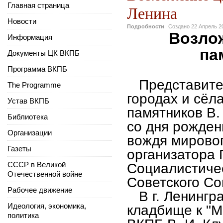
Главная страница
Ленина
Новости
Подробности
Создано
22 Апрель 2
Возло
Информация
па
Документы ЦК ВКПБ
Программа ВКПБ
Представител
The Programme
городах и сёл
Устав ВКПБ
памятников В. 
Библиотека
со дня рожде
Организации
вождя мировог
Газеты
организатора
СССР в Великой
Социалистиче
Отечественной войне
Советского Со
Рабочее движение
В г. Ленингр
Идеология, экономика,
кладбище к "М
политика