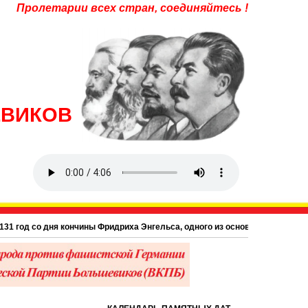
Пролетарии всех стран, соединяйтесь !
ЕВИКОВ
од со дня кончины Фридриха Энгельса, одного из основоположников научног