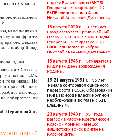
деюсь, что Красной
партии Большевиков (ВКПБ).
Генеральным секретарём ЦК
ВКПБ единогласно избран
нь окончательного
Николай Ананьевич Дегтяренко.
ом.
15 августа 2020 г.
– Шесть лет
ины, неисчислимые
назад состоялся Чречвычайный
тылу и на фронте,
Пленум ЦК ВКПБ в г. Мин-Воды.
д врагом. Вековая
Генеральным секретарём ЦК
ВКПБ единогласно избран
лась победой над
Николай Ананьевич Дегтяренко.
ду народами.
15 августа 1945 г.
– Отмечается в
КНДР как День возрождения
Советского Союза и
Родины.
прямо заявил: «Мы
ри года назад. Но
19-21 августа 1991 г.
– 35 лет
начала контрреволюционного
 в прах. На деле
переворота в СССР. Образование
 разбита наголову.
ГКЧП. Приход к власти крупной
 не собирается ни
необуржуазии во главе с Б.Н.
Ельциным.
ой. Период войны
23 августа 1943 г.
– 83 - года
разгрома Рабоче-Крестьянской
Красной Армией немецко-
фашистских войск в битве на
СИМОСТЬ НАШЕЙ
Курской дуге.