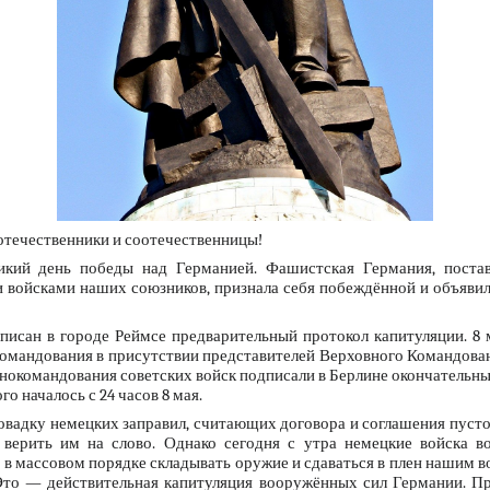
течественники и соотечественницы!
икий день победы над Германией. Фашистская Германия, постав
 войсками наших союзников, признала себя побеждённой и объяви
писан в городе Реймсе предварительный протокол капитуляции. 8 
командования в присутствии представителей Верховного Командова
нокомандования советских войск подписали в Берлине окончательны
о началось с 24 часов 8 мая.
овадку немецких заправил, считающих договора и соглашения пусто
верить им на слово. Однако сегодня с утра немецкие войска в
 в массовом порядке складывать оружие и сдаваться в плен нашим в
Это — действительная капитуляция вооружённых сил Германии. Пр