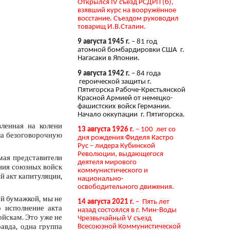
Открылся IV съезд РСДРП (б),
взявший курс на вооружённое
восстание. Съездом руководил
товарищ И.В.Сталин.
9 августа 1945 г.
– 81 год
атомной бомбардировки США г.
Нагасаки в Японии.
9 августа 1942 г.
– 84 года
героической защиты г.
Пятигорска Рабоче-Крестьянской
Красной Армией от немецко-
фашистских войск Германии.
Начало оккупации г. Пятигорска.
ленная на колени
13 августа 1926 г.
– 100 лет со
ла безоговорочную
дня рождения Фиделя Кастро
Рус – лидера Кубинской
Революции, выдающегося
мая представители
деятеля мирового
ния союзных войск
коммунистического и
й акт капитуляции,
национально-
освободительного движения.
й бумажкой, мы не
14 августа 2021 г.
– Пять лет
о исполнение акта
назад состоялся в г. Мин-Воды
ойскам. Это уже не
Чрезвычайный V съезд
авда, одна группа
Всесоюзной Коммунистической