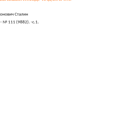
онович Сталин
- № 111 (9882). -с.1.