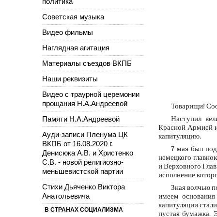
политика
Советская музыка
Видео фильмы
Наглядная агитация
Материалы съездов ВКПБ
Наши реквизиты
Видео с траурной церемонии
прощания Н.А.Андреевой
Товарищи! Соо
Наступил вел
Памяти Н.А.Андреевой
Красной Армией и
Ауди-записи Пленума ЦК
капитуляцию.
ВКПБ от 16.08.2020 г.
7 мая был под
Денисюка А.В. и Христенко
немецкого главно
С.В. - новой религиозно-
и Верховного Глав
меньшевистской партии
исполнение которог
Стихи Дьяченко Виктора
Зная волчью п
Анатольевича
имеем основания 
капитуляции стали
В СТРАНАХ СОЦИАЛИЗМА
пустая бумажка. 