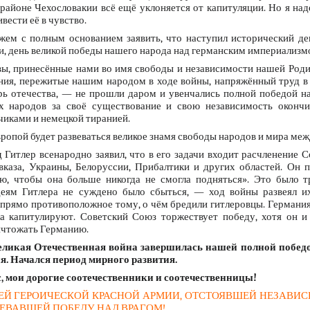
районе Чехословакии всё ещё уклоняется от капитуляции. Но я на
вести её в чувство.
жем с полным основанием заявить, что наступил исторический де
и, день великой победы нашего народа над германским империализм
вы, принесённые нами во имя свободы и независимости нашей Род
ния, пережитые нашим народом в ходе войны, напряжённый труд в 
рь отечества, — не прошли даром и увенчались полной победой на
их народов за своё существование и свою независимость окончи
чиками и немецкой тиранией.
ропой будет развеваться великое знамя свободы народов и мира меж
д Гитлер всенародно заявил, что в его задачи входит расчленение 
вказа, Украины, Белоруссии, Прибалтики и других областей. Он 
, чтобы она больше никогда не смогла подняться». Это было т
еям Гитлера не суждено было сбыться, — ход войны развеял их
прямо противоположное тому, о чём бредили гитлеровцы. Германия
а капитулируют. Советский Союз торжествует победу, хотя он и
ичтожать Германию.
ликая Отечественная война завершилась нашей полной побед
я. Начался период мирного развития.
с, мои дорогие соотечественники и соотечественницы!
ЕЙ ГЕРОИЧЕСКОЙ КРАСНОЙ АРМИИ, ОТСТОЯВШЕЙ НЕЗАВИ
ЕВАВШЕЙ ПОБЕДУ НАД ВРАГОМ!