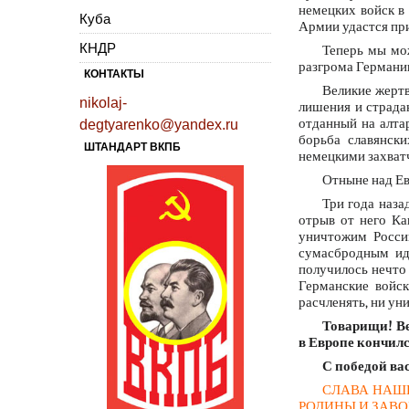
немецких войск в 
Куба
Армии удастся при
КНДР
Теперь мы мо
разгрома Германи
КОНТАКТЫ
Великие жерт
nikolaj-
лишения и страда
отданный на алта
degtyarenko@yandex.ru
борьба славянск
ШТАНДАРТ ВКПБ
немецкими захват
Отныне над Ев
Три года наза
отрыв от него Ка
уничтожим Россию
сумасбродным ид
получилось нечто 
Германские войск
расчленять, ни ун
Товарищи! Ве
в Европе кончилс
С победой ва
СЛАВА НАШ
РОДИНЫ И ЗАВО