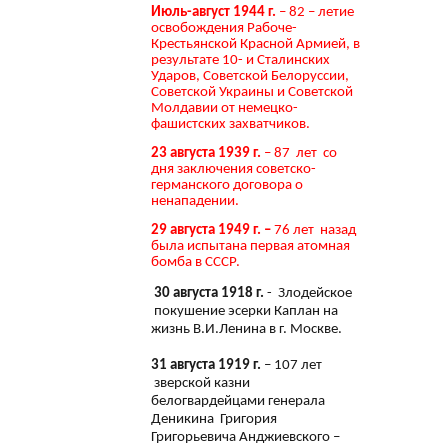
Июль-август 1944 г.
– 82 – летие
освобождения Рабоче-
Крестьянской Красной Армией, в
результате 10- и Сталинских
Ударов, Советской Белоруссии,
Советской Украины и Советской
Молдавии от немецко-
фашистских захватчиков.
23 августа 1939 г.
– 87 лет со
дня заключения советско-
германского договора о
ненападении.
29 августа 1949 г. –
76 лет назад
была испытана первая атомная
бомба в СССР.
30 августа 1918 г.
- Злодейское
покушение эсерки Каплан на
жизнь В.И.Ленина в г. Москве.
31 августа 1919 г.
– 107 лет
зверской казни
белогвардейцами генерала
Деникина Григория
Григорьевича Анджиевского –