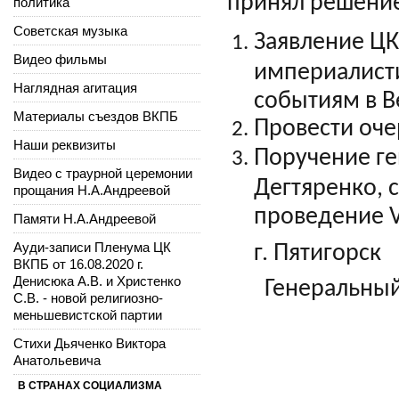
принял решение
политика
Советская музыка
Заявление ЦК
Видео фильмы
империалисти
Наглядная агитация
событиям в В
Материалы съездов ВКПБ
Провести оче
Наши реквизиты
Поручение ге
Видео с траурной церемонии
Дегтяренко, 
прощания Н.А.Андреевой
проведение VI
Памяти Н.А.Андреевой
Ауди-записи Пленума ЦК
г. Пятигорск
ВКПБ от 16.08.2020 г.
Денисюка А.В. и Христенко
Генеральный с
С.В. - новой религиозно-
меньшевистской партии
Стихи Дьяченко Виктора
Анатольевича
В СТРАНАХ СОЦИАЛИЗМА