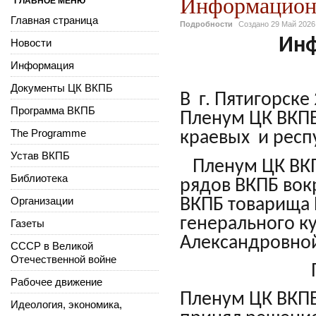
Информацион
ГЛАВНОЕ МЕНЮ
Главная страница
Подробности
Создано
29 Май 2026
Инф
Новости
Информация
Документы ЦК ВКПБ
В г. Пятигорске
Программа ВКПБ
Пленум ЦК ВКПБ
The Programme
краевых и респ
Устав ВКПБ
Пленум ЦК ВКП
Библиотека
рядов ВКПБ вок
Организации
ВКПБ товарища 
генерального к
Газеты
Александровно
СССР в Великой
Отечественной войне
Рабочее движение
Пленум ЦК ВКПБ
Идеология, экономика,