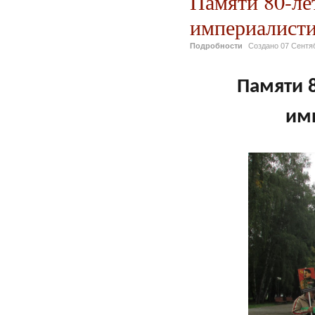
Памяти 80-ле
империалист
Подробности
Создано
07 Сентя
Памяти 
им