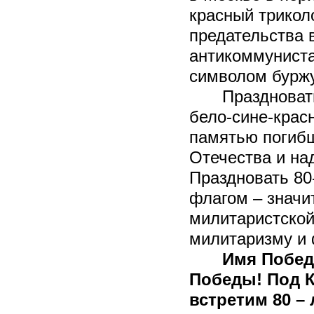
красный трикол
предательства 
антикоммуниста
символом буржу
Праздноват
бело-сине-крас
памятью погибш
Отечества и на
Праздновать 80
флагом – значи
милитаристской
милитаризму и
Имя Побед
Победы! Под 
встретим 80 –