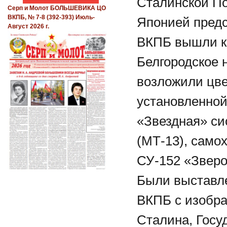
Сталинской П
Серп и Молот БОЛЬШЕВИКА ЦО
ВКПБ, № 7-8 (392-393) Июль-
Японией пред
Август 2026 г.
ВКПБ вышли к
Белгородское 
возложили цве
установленной
«Звездная» си
(МТ-13), само
СУ-152 «Зверо
Были выставл
ВКПБ с изобра
Сталина, Госу