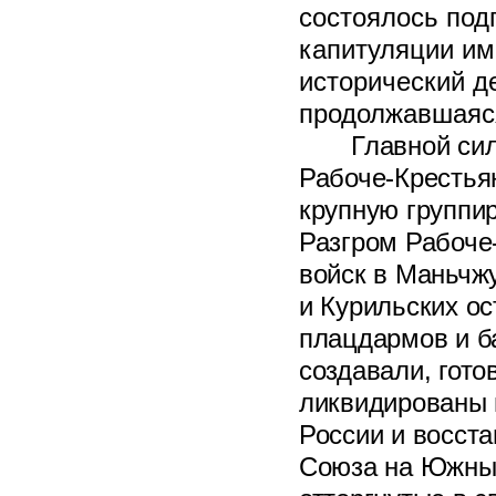
состоялось под
капитуляции им
исторический д
продолжавшаяся
Главной си
Рабоче-Крестья
крупную группир
Разгром Рабоче
войск в Маньчж
и Курильских о
плацдармов и ба
создавали, гото
ликвидированы 
России и восст
Союза на Южный