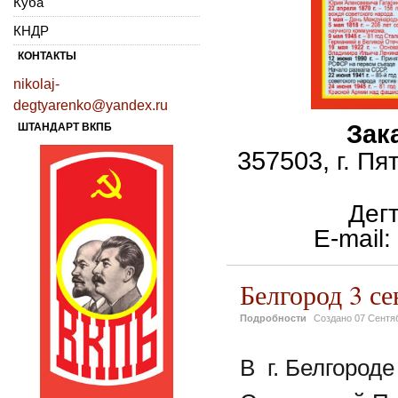
Куба
КНДР
КОНТАКТЫ
nikolaj-
degtyarenko@yandex.ru
Зак
ШТАНДАРТ ВКПБ
357503,
г. Пя
Дег
E
-
mail
:
Белгород 3 се
Подробности
Создано
07 Сентя
В г. Белгороде