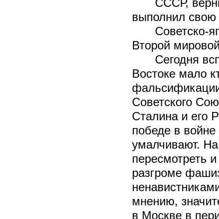
СССР, верн
выполнил свою
Советско-я
Второй мировой
Сегодня вс
Востоке мало к
фальсификации
Советского Со
Сталина и его 
победе в войне
умалчивают. На
пересмотреть и
разгроме фашиз
ненавистниками
мнению, значите
в Москве в пер