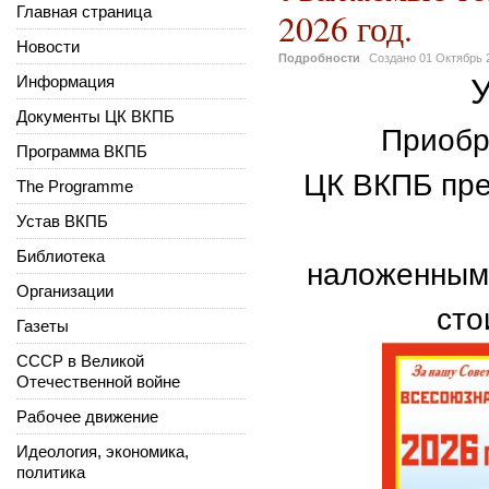
Главная страница
2026 год.
Новости
Подробности
Создано
01 Октябрь 
Информация
Документы ЦК ВКПБ
Приобр
Программа ВКПБ
ЦК ВКПБ пре
The Programme
Устав ВКПБ
Библиотека
наложенным 
Организации
сто
Газеты
СССР в Великой
Отечественной войне
Рабочее движение
Идеология, экономика,
политика