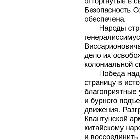
отторгнутые в 
Безопасность С
обеспечена.
Народы стр
генералиссиму
Виссарионовича
дело их освобо
колониальной 
Победа над
страницу в ист
благоприятные 
и бурного подъ
движения. Разг
Квантунской ар
китайскому нар
и воссоединить