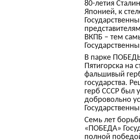
80-летия Стали
Японией, к сте
Государственн
представителям
ВКПБ – тем сам
Государственны
В парке ПОБЕДЫ
Пятигорска на 
фальшивый гер
государства. Р
герб СССР был 
добровольно ус
Государственны
Семь лет борьб
«ПОБЕДА» Госуд
полной победой 