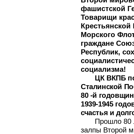
фашистской Г
Товарищи кра
Крестьянской 
Морского Флот
граждане Союз
Республик, со
социалистичес
социализма!
ЦК ВКПБ по
Сталинской По
80 -й годовщи
1939-1945 годо
счастья и долг
Прошло 80 л
залпы Второй м