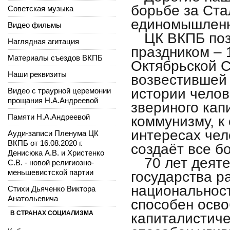
борьбе за Ста
Советская музыка
единомышленни
Видео фильмы
ЦК ВКПБ поз
Наглядная агитация
праздником – 
Материалы съездов ВКПБ
Октябрьской 
Наши реквизиты
возвестившей 
истории челов
Видео с траурной церемонии
прощания Н.А.Андреевой
звериного кап
Памяти Н.А.Андреевой
коммунизму, к
интересах чело
Ауди-записи Пленума ЦК
ВКПБ от 16.08.2020 г.
создаёт все б
Денисюка А.В. и Христенко
70 лет деят
С.В. - новой религиозно-
меньшевистской партии
государства р
национальност
Стихи Дьяченко Виктора
Анатольевича
способен осво
В СТРАНАХ СОЦИАЛИЗМА
капиталистиче