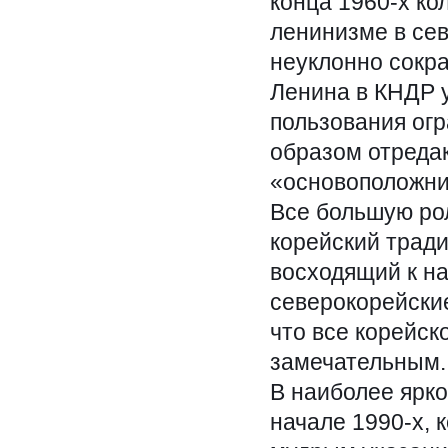
конца 1960-х ко
ленинизме в се
неуклонно сокр
Ленина в КНДР у
пользования ог
образом отреда
«основоположни
Все большую рол
корейский трад
восходящий к на
северокорейские
что все корейс
замечательным.
В наиболее ярко
начале 1990-х, 