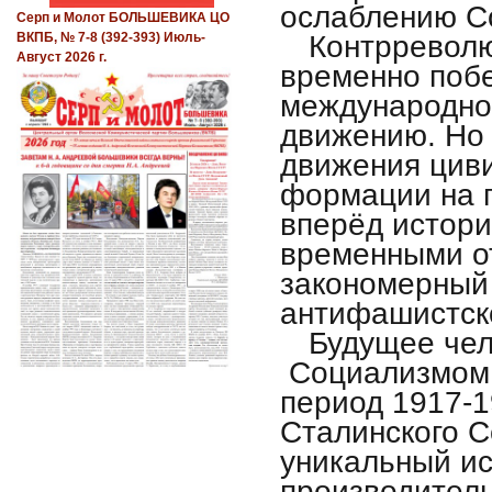
ослаблению С
Серп и Молот БОЛЬШЕВИКА ЦО
Контрреволю
ВКПБ, № 7-8 (392-393) Июль-
Август 2026 г.
временно поб
международно
движению. Но 
движения циви
формации на 
вперёд истори
временными о
закономерный 
антифашистско
Будущее чел
Социализмом. 
период
1917-
Сталинского 
уникальный ис
производител