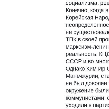
социализма, ре
Конечно, когда 
Корейская Наро
неопределеннос
не существовало
ТПК в своей про
марксизм-ленин
реальность: КН
СССР и во мног
Однако Ким Ир С
Маньчжурии, ст
не был доволен 
окружение были 
коммунистами, 
уходили в парт