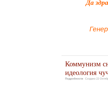
Да здр
Гене
Коммунизм сн
идеология чу
Подробности
Создано
22 Октяб