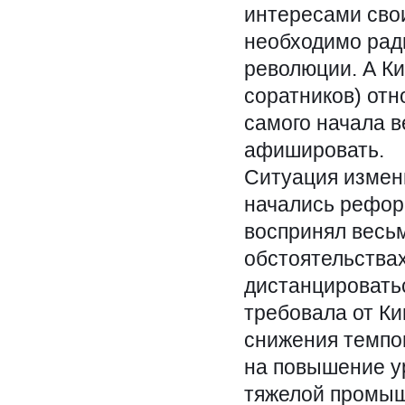
интересами свои
необходимо рад
революции. А Ки
соратников) отн
самого начала в
афишировать.
Ситуация измени
начались рефор
воспринял весь
обстоятельствах
дистанцироватьс
требовала от Ки
снижения темпо
на повышение ур
тяжелой промыш