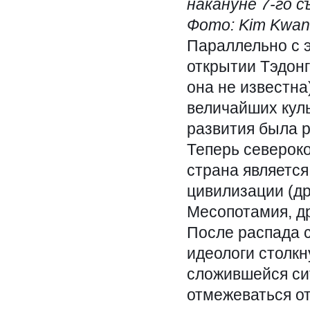
накануне 7-го с
Фото: Kim Kwan
Параллельно с 
открытии Тэдонг
она не известна
величайших куль
развития была 
Теперь североко
страна является
цивилизации (др
Месопотамия, др
После распада 
идеологи столк
сложившейся си
отмежеваться от