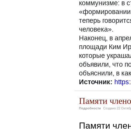
коммунизме: в с
«формировании 
теперь говоритс
человека».
Наконец, в апре
площади Ким Ир
которые украша
объявили, что п
объяснили, в ка
Источник:
https
Памяти члено
Подробности
Создано
22 Октяб
Памяти член