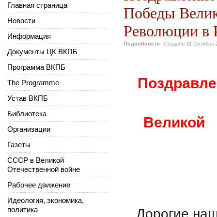
Главная страница
Победы Велик
Новости
Революции в 
Информация
Подробности
Создано
31 Октябрь 
Документы ЦК ВКПБ
Программа ВКПБ
Поздравле
The Programme
Устав ВКПБ
Библиотека
Великой 
Организации
Газеты
СССР в Великой
Отечественной войне
Рабочее движение
Идеология, экономика,
политика
Дорогие на