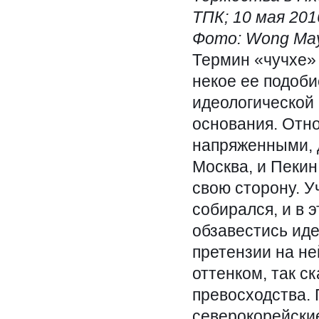
ТПК; 10 мая 201
Фото: Wong May
Термин «чучхе»
некое ее подоби
идеологической
основания. Отн
напряженными, 
Москва, и Пеки
свою сторону. У
собирался, и в 
обзавестись иде
претензии на н
оттенком, так с
превосходства. 
северокорейски