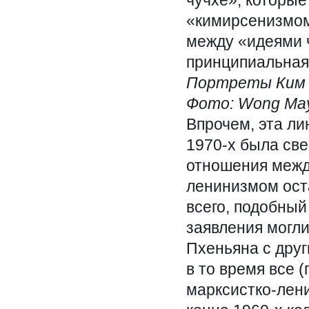
«кимирсенизмом»
между «идеями 
принципиальная
Портреты Ким И
Фото: Wong May
Впрочем, эта ли
1970-х была све
отношения межд
ленинизмом ост
всего, подобный
заявления могли
Пхеньяна с дру
в то время все 
марксистко-лен