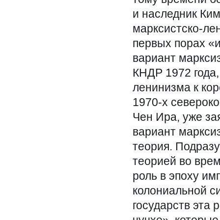
и наследник Ким
марксистско-ле
первых порах «
вариант марксиз
КНДР 1972 года
ленинизма к кор
1970-х североко
Чен Ира, уже за
вариант марксиз
теория. Подразу
теорией во врем
роль в эпоху им
колониальной с
государств эта 
чучхе», которые