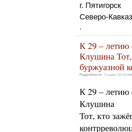
г. Пятигорск
Северо-Кавка
,
К 29 – летию
Клушина Тот,
буржуазной 
Подробности
Создано
16 Октяб
К 29 – летию
Клушина
Тот, кто заж
контрреволю