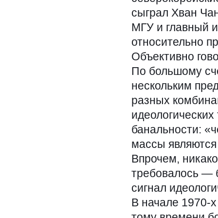
сыграл Хван Ча
МГУ и главный и
относительно п
Объективно гово
По большому сче
нескольким пре
разных комбина
идеологических 
банальности: «
массы являются
Впрочем, никако
требовалось — 
сигнал идеолог
В начале 1970-х
тому времени б