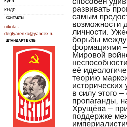
способен уди
Куба
развивать про
КНДР
самым предос
КОНТАКТЫ
возможности д
nikolaj-
личности. Уже
degtyarenko@yandex.ru
борьбы между
ШТАНДАРТ ВКПБ
формациями – 
Мировой войне
неспособност
её идеологиче
теорию маркс
исторических 
в силу этого 
пропаганды, н
Хрущёва – пр
поддержке ме
империалисти