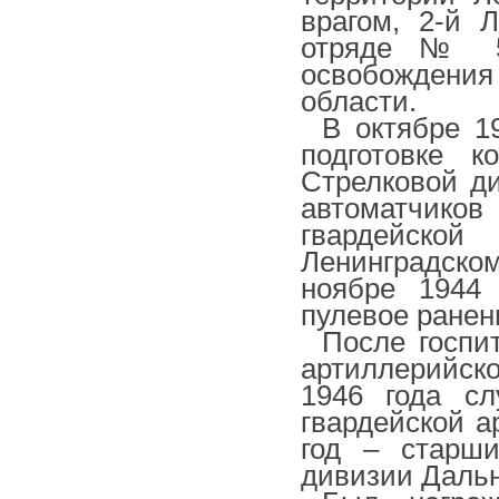
врагом, 2-й 
отряде № 5
освобождения
области.
В октябре 1
подготовке к
Стрелковой д
автоматчиков 
гвардейской
Ленинградско
ноябре 1944
пулевое ранени
После госпи
артиллерийско
1946 года сл
гвардейской а
год – старш
дивизии Дальн