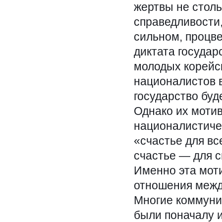
жертвы не стол
справедливости,
сильном, процв
диктата государ
молодых корейск
националистов в
государство бу
Однако их моти
националистиче
«счастье для вс
счастье — для с
Именно эта мот
отношения межд
Многие коммуни
были поначалу 