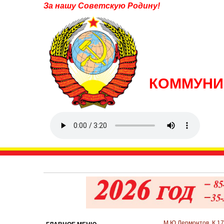
За нашу Советскую Родину!
КОММУНИ
М.Ю.Лермонтов. К 17