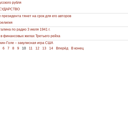
сского рубля
СУДАРСТВО
президента тянет на срок для его авторов
 религия
талина по радио 3 июля 1941 г.
 в финансовых жилах Третьего рейха
хин-Голе – закулисная игра США
6
7
8
9
10
11
12
13
14
Вперёд
В конец