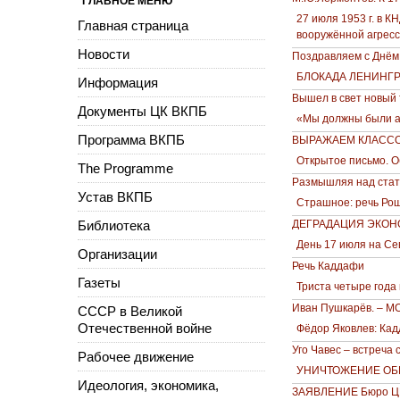
ГЛАВНОЕ МЕНЮ
27 июля 1953 г. в 
Главная страница
вооружённой агресс
Новости
Поздравляем с Днём
БЛОКАДА ЛЕНИНГ
Информация
Вышел в свет новый 
Документы ЦК ВКПБ
«Мы должны были а
Программа ВКПБ
ВЫРАЖАЕМ КЛАССО
Открытое письмо. 
The Programme
Размышляя над стат
Устав ВКПБ
Страшное: речь Рош
Библиотека
ДЕГРАДАЦИЯ ЭКО
День 17 июля на Се
Организации
Речь Каддафи
Газеты
Триста четыре года
Иван Пушкарёв. – 
СССР в Великой
Отечественной войне
Фёдор Яковлев: Ка
Уго Чавес – встреча
Рабочее движение
УНИЧТОЖЕНИЕ ОБ
Идеология, экономика,
ЗАЯВЛЕНИЕ Бюро ЦК 