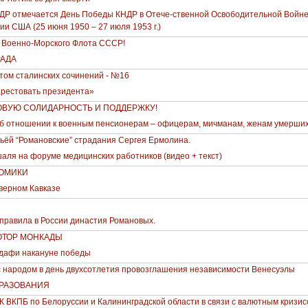
КНДР отмечается День Победы КНДР в Отече-ственной Освободительной Войне
ии США (25 июня 1950 – 27 июля 1953 г.)
 Военно-Морского Флота СССР!
РАДА
том сталинских сочинений - №16
рестовать президента»
ВУЮ СОЛИДАРНОСТЬ И ПОДДЕРЖКУ!
Об отношении к военным пенсионерам – офицерам, мичманам, женам умерши
ьёй “Романовские” страдания Сергея Ермолина.
аля на форуме медицинских работников (видео + текст)
НОМИКИ
верном Кавказе
 правила в России династия Романовых.
МОТОР МОНКАДЫ
ддафи накануне победы
 с народом в день двухсотлетия провозглашения независимости Венесуэлы
РАЗОВАНИЯ
ВКПБ по Белоруссии и Калининградской области в связи с валютным кризис