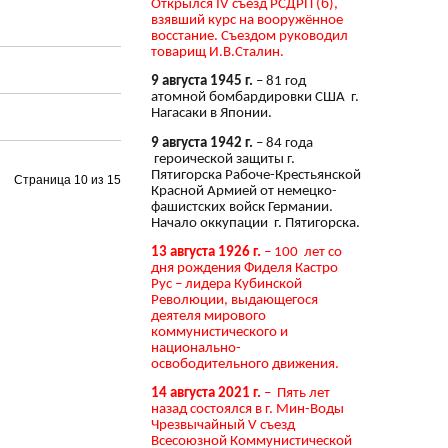
Открылся IV съезд РСДРП (б),
взявший курс на вооружённое
восстание. Съездом руководил
товарищ И.В.Сталин.
9 августа 1945 г.
– 81 год
атомной бомбардировки США г.
Нагасаки в Японии.
9 августа 1942 г.
– 84 года
героической защиты г.
Пятигорска Рабоче-Крестьянской
Страница 10 из 15
Красной Армией от немецко-
фашистских войск Германии.
Начало оккупации г. Пятигорска.
13 августа 1926 г.
– 100 лет со
дня рождения Фиделя Кастро
Рус – лидера Кубинской
Революции, выдающегося
деятеля мирового
коммунистического и
национально-
освободительного движения.
14 августа 2021 г.
– Пять лет
назад состоялся в г. Мин-Воды
Чрезвычайный V съезд
Всесоюзной Коммунистической