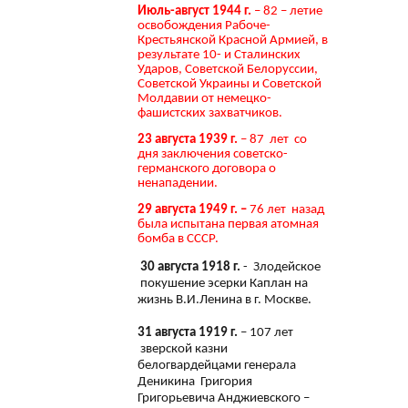
Июль-август 1944 г.
– 82 – летие
освобождения Рабоче-
Крестьянской Красной Армией, в
результате 10- и Сталинских
Ударов, Советской Белоруссии,
Советской Украины и Советской
Молдавии от немецко-
фашистских захватчиков.
23 августа 1939 г.
– 87 лет со
дня заключения советско-
германского договора о
ненападении.
29 августа 1949 г. –
76 лет назад
была испытана первая атомная
бомба в СССР.
30 августа 1918 г.
- Злодейское
покушение эсерки Каплан на
жизнь В.И.Ленина в г. Москве.
31 августа 1919 г.
– 107 лет
зверской казни
белогвардейцами генерала
Деникина Григория
Григорьевича Анджиевского –