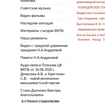
политика
девальвацией белору
ПОЛИЦЕЙСКОЕ ГО
Советская музыка
Бюджетное послание 
Видео фильмы
Где страдания, там
Наглядная агитация
Выступление И. В. С
Американская кровь
Материалы съездов ВКПБ
Бои на Хасане и Хал
Наши реквизиты
В начало
Назад
5
Видео с траурной церемонии
прощания Н.А.Андреевой
Памяти Н.А.Андреевой
Ауди-записи Пленума ЦК
ВКПБ от 16.08.2020 г.
Денисюка А.В. и Христенко
С.В. - новой религиозно-
меньшевистской партии
Стихи Дьяченко Виктора
Анатольевича
В СТРАНАХ СОЦИАЛИЗМА