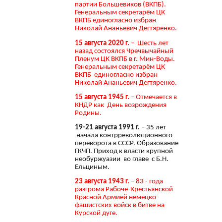
партии Большевиков (ВКПБ).
Генеральным секретарём ЦК
ВКПБ единогласно избран
Николай Ананьевич Дегтяренко.
15 августа 2020 г.
– Шесть лет
назад состоялся Чречвычайный
Пленум ЦК ВКПБ в г. Мин-Воды.
Генеральным секретарём ЦК
ВКПБ единогласно избран
Николай Ананьевич Дегтяренко.
15 августа 1945 г.
– Отмечается в
КНДР как День возрождения
Родины.
19-21 августа 1991 г.
– 35 лет
начала контрреволюционного
переворота в СССР. Образование
ГКЧП. Приход к власти крупной
необуржуазии во главе с Б.Н.
Ельциным.
23 августа 1943 г.
– 83 - года
разгрома Рабоче-Крестьянской
Красной Армией немецко-
фашистских войск в битве на
Курской дуге.