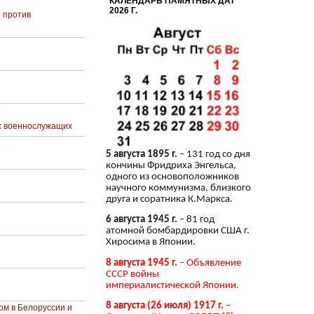
КАЛЕНДАРЬ ПАМЯТНЫХ ДАТ
2026 Г.
 против
х военнослужащих
5 августа 1895 г.
– 131 год со дня
кончины Фридриха Энгельса,
одного из основоположников
научного коммунизма, близкого
друга и соратника К.Маркса.
6 августа 1945 г.
– 81 год
атомной бомбардировки США г.
Хиросима в Японии.
8 августа 1945 г.
– Объявление
СССР войны
империалистической Японии.
8 августа (26 июля) 1917 г.
–
ом в Белоруссии и