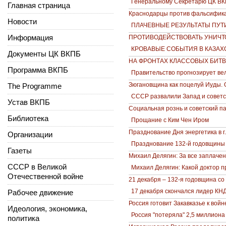
Генеральному Секретарю ЦК ВКП
Главная страница
Краснодарцы против фальсифика
Новости
ПЛАЧЕВНЫЕ РЕЗУЛЬТАТЫ ПУТ
Информация
ПРОТИВОДЕЙСТВОВАТЬ УНИЧТ
КРОВАВЫЕ СОБЫТИЯ В КАЗАХ
Документы ЦК ВКПБ
НА ФРОНТАХ КЛАССОВЫХ БИТВ
Программа ВКПБ
Правительство прогнозирует вел
Зюгановщина как поцелуй Иуды. О
The Programme
СССР развалили Запад и советс
Устав ВКПБ
Социальная рознь и советский п
Библиотека
Прощание с Ким Чен Иром
Празднование Дня энергетика в г.
Организации
Празднование 132-й годовщины с
Газеты
Михаил Делягин: За все заплаче
СССР в Великой
Михаил Делягин: Какой доктор п
Отечественной войне
21 декабря – 132-я годовщина с
17 декабря скончался лидер КН
Рабочее движение
Россия готовит Закавказье к войн
Идеология, экономика,
Россия "потеряла" 2,5 миллиона 
политика