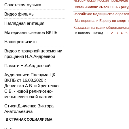
Историческая Россия продолжае
Советская музыка
Виген Акопян: Рывок США к рес
Видео фильмы
Российское медицинское образов
Мы перегнали Европу по смертн
Наглядная агитация
Казахстан на грани общенациона
Материалы съездов ВКПБ
В начало
Назад
1
2
3
4
5
Наши реквизиты
Видео с траурной церемонии
прощания Н.А.Андреевой
Памяти Н.А.Андреевой
Ауди-записи Пленума ЦК
ВКПБ от 16.08.2020 г.
Денисюка А.В. и Христенко
С.В. - новой религиозно-
меньшевистской партии
Стихи Дьяченко Виктора
Анатольевича
В СТРАНАХ СОЦИАЛИЗМА