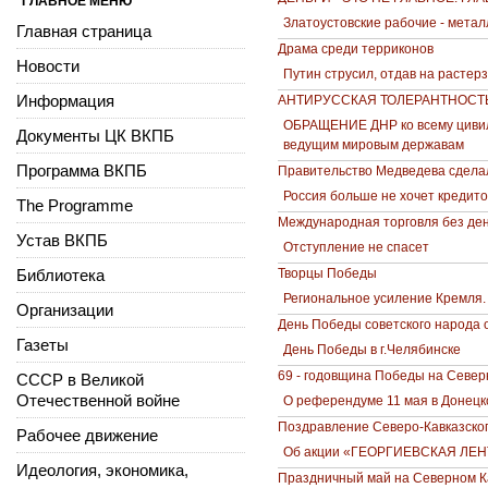
ГЛАВНОЕ МЕНЮ
Златоустовские рабочие - метал
Главная страница
Драма среди терриконов
Новости
Путин струсил, отдав на растер
Информация
АНТИРУССКАЯ ТОЛЕРАНТНОСТ
ОБРАЩЕНИЕ ДНР ко всему цивили
Документы ЦК ВКПБ
ведущим мировым державам
Программа ВКПБ
Правительство Медведева сдела
Россия больше не хочет кредито
The Programme
Международная торговля без ден
Устав ВКПБ
Отступление не спасет
Библиотека
Творцы Победы
Региональное усиление Кремля.
Организации
День Победы советского народа 
Газеты
День Победы в г.Челябинске
69 - годовщина Победы на Север
СССР в Великой
Отечественной войне
О референдуме 11 мая в Донецк
Поздравление Северо-Кавказско
Рабочее движение
Об акции «ГЕОРГИЕВСКАЯ ЛЕ
Идеология, экономика,
Праздничный май на Северном К