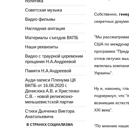
политика
Советская музыка
Собственно,
гене
Видео фильмы
секретных докуме
Наглядная агитация
"Мы рассматривае
Материалы съездов ВКПБ
США по междунаро
Наши реквизиты
программа "Предик
Видео с траурной церемонии
отлов летучих мы
прощания Н.А.Андреевой
являлась компани
Памяти Н.А.Андреевой
Украины".
Ауди-записи Пленума ЦК
ВКПБ от 16.08.2020 г.
Ну и, наконец, гл
Денисюка А.В. и Христенко
подчеркнул, что "
С.В. - новой религиозно-
меньшевистской партии
возникшие естест
XXI века".
Стихи Дьяченко Виктора
Анатольевича
В СТРАНАХ СОЦИАЛИЗМА
"По мнению наших