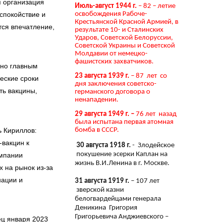
я организация
Июль-август 1944 г.
– 82 – летие
освобождения Рабоче-
спокойствие и
Крестьянской Красной Армией, в
тся впечатление,
результате 10- и Сталинских
Ударов, Советской Белоруссии,
Советской Украины и Советской
Молдавии от немецко-
фашистских захватчиков.
 но главным
23 августа 1939 г.
– 87 лет со
еские сроки
дня заключения советско-
ть вакцины,
германского договора о
ненападении.
29 августа 1949 г. –
76 лет назад
была испытана первая атомная
ь Кириллов:
бомба в СССР.
-вакцин к
30 августа 1918 г.
- Злодейское
покушение эсерки Каплан на
омпании
жизнь В.И.Ленина в г. Москве.
 на рынок из-за
нации и
31 августа 1919 г.
– 107 лет
зверской казни
белогвардейцами генерала
Деникина Григория
Григорьевича Анджиевского –
ец января 2023