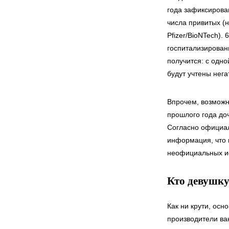
года зафиксирова
числа привитых (
Pfizer/BioNTech).
госпитализирован
получится: с одной
будут учтены нег
Впрочем, возможн
прошлого года до
Согласно официал
информация, что 
неофициальных ис
Кто девушку 
Как ни крути, осн
производители вак