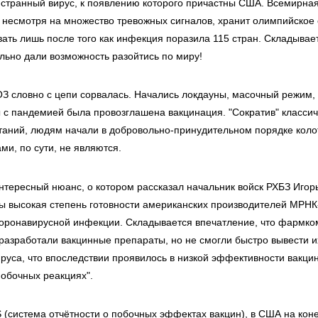
 странный вирус, к появлению которого причастны США. Всемирна
 несмотря на множество тревожных сигналов, хранит олимпийское 
вать лишь после того как инфекция поразила 115 стран. Складывае
ально дали возможность разойтись по миру!
ОЗ словно с цепи сорвалась. Начались локдауны, масочный режим,
 с пандемией была провозглашена вакцинация. "Сократив" классич
таний, людям начали в добровольно-принудительном порядке коло
ми, по сути, не являются.
интересный нюанс, о котором рассказал начальник войск РХБЗ Игор
ы высокая степень готовности американских производителей МРНК
оронавирусной инфекции. Складывается впечатление, что фармк
разработали вакцинные препараты, но не смогли быстро вывести их
руса, что впоследствии проявилось в низкой эффективности вакци
обочных реакциях".
(система отчётности о побочных эффектах вакцин), в США на кон