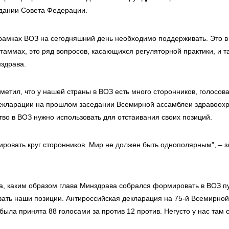
дании Совета Федерации.
рамках ВОЗ на сегодняшний день необходимо поддерживать. Это в
аммах, это ряд вопросов, касающихся регуляторной практики, и та
нздрава.
метил, что у нашей страны в ВОЗ есть много сторонников, голосов
екларации на прошлом заседании Всемирной ассамблеи здравоох
ство в ВОЗ нужно использовать для отстаивания своих позиций.
ровать круг сторонников. Мир не должен быть однополярным", – 
а, каким образом глава Минздрава собрался формировать в ВОЗ пу
ивать наши позиции. Антироссийская декларация на 75-й Всемирно
ыла принята 88 голосами за против 12 против. Негусто у нас там 