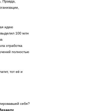
. Правда,
рганизации,
щая идею
 выделил 100 млн
ла
ыла отработка
 учений полностью
атит, тот её и
итировавшей себя?
Михаилу