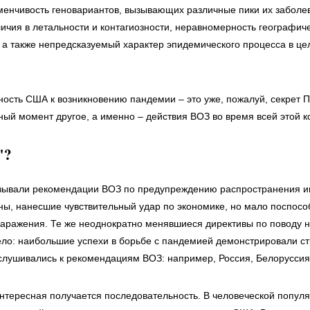
менчивость геновариантов, вызывающих различные пики их заболе
ичия в летальности и контагиозности, неравномерность географич
 а также непредсказуемый характер эпидемического процесса в цел
ность США к возникновению пандемии – это уже, пожалуй, секрет 
ный момент другое, а именно – действия ВОЗ во время всей этой к
"?
зывали рекомендации ВОЗ по предупреждению распространения и
ны, нанесшие чувствительный удар по экономике, но мало поспос
заражения. Те же неоднократно менявшиеся директивы по поводу 
ело: наибольшие успехи в борьбе с пандемией демонстрировали с
слушивались к рекомендациям ВОЗ: например, Россия, Белоруссия
интересная получается последовательность. В человеческой популя