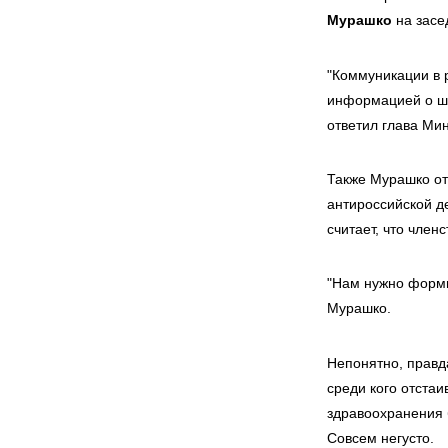
Мурашко
на засе
"Коммуникации в 
информацией о шт
ответил глава Ми
Также Мурашко от
антироссийской д
считает, что член
"Нам нужно форми
Мурашко.
Непонятно, правд
среди кого отста
здравоохранения б
Совсем негусто.