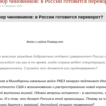
вор чиновников: в России готовится перево
но
12 Февраль 2023
ор чиновников: в России готовится переворот?
Фото с сайта Pixabay.com
е властью граждане добровольно отдают суверенитет России 
оисходит как раз в то время, когда страна ведёт спецоперацию
уверенитета. Случайно это делается или преднамеренно?
инге в Минобороны начальник войск РХБЗ генерал-лейтенант Иго
частности США к возникновению и распространению новой корон
ей миллионы жизней. Однако вопросы остаются – в частности, о
и. И о том, что делает Россия в этой организации. Почему за ч
ники бьются с энергией, достойной лучшего применения?