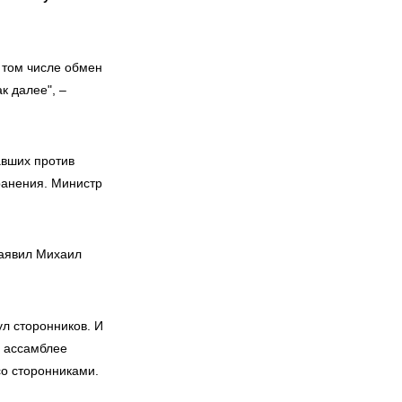
 том числе обмен
к далее", –
авших против
ранения. Министр
заявил Михаил
л сторонников. И
й ассамблее
со сторонниками.