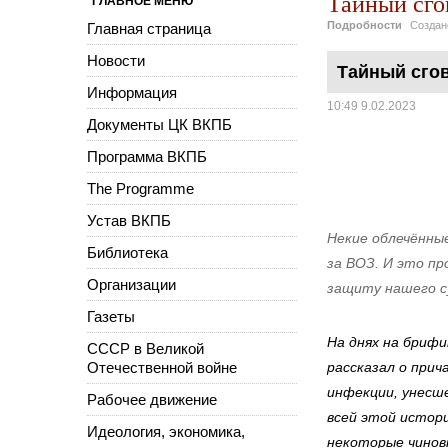
Тайный сго
ГЛАВНОЕ МЕНЮ
Подробности
Созда
Главная страница
Новости
Тайный сгов
Информация
10:49 9.02.2023
Документы ЦК ВКПБ
Программа ВКПБ
The Programme
Устав ВКПБ
Некие облечённы
Библиотека
за ВОЗ. И это пр
Организации
защиту нашего с
Газеты
На днях на бриф
СССР в Великой
Отечественной войне
рассказал о при
инфекции, унесш
Рабочее движение
всей этой истори
Идеология, экономика,
некоторые чинов