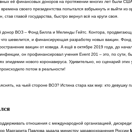
овных её финансовых доноров на протяжении многих лет были США
 времена своего президентства попытался взбрыкнуть и выйти из о
, став главой государства, быстро вернул всё на круги своя.
 донор ВОЗ – Фонд Билла и Мелинды Гейтс. Контора, продвигаю
, что шевелится, и финансирующая разработку новых вакцин. Фонд
остранение вакцин от ковида. А ещё в октябре 2019 года, до нача
инфекции, он профинансировал учения Event 201 – это, по сути, б
иях эпидемии нового коронавируса. Удивительно, но сценарий этих
 происходило потом в реальности!
снять, на чьей стороне ВОЗ? Истина стара как мир: кто девушку пл
лся
поддерживать отношения с международной организацией, дискред
тор Маргарита Павлова задала министру здравоохранения России