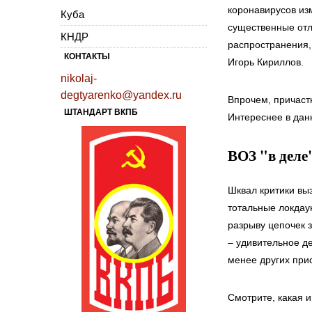
коронавирусов из
Куба
существенные отл
КНДР
распространения,
КОНТАКТЫ
Игорь Кириллов.
nikolaj-
degtyarenko@yandex.ru
Впрочем, причаст
ШТАНДАРТ ВКПБ
Интереснее в дан
ВОЗ "в деле
Шквал критики вы
тотальные локдау
разрыву цепочек 
– удивительное д
менее других при
Смотрите, какая 