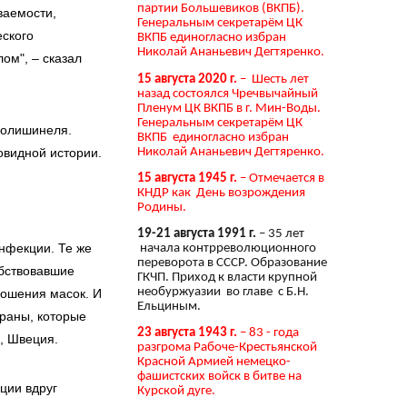
партии Большевиков (ВКПБ).
ваемости,
Генеральным секретарём ЦК
еского
ВКПБ единогласно избран
Николай Ананьевич Дегтяренко.
ом", – сказал
15 августа 2020 г.
– Шесть лет
назад состоялся Чречвычайный
Пленум ЦК ВКПБ в г. Мин-Воды.
Генеральным секретарём ЦК
Полишинеля.
ВКПБ единогласно избран
Николай Ананьевич Дегтяренко.
овидной истории.
15 августа 1945 г.
– Отмечается в
КНДР как День возрождения
Родины.
19-21 августа 1991 г.
– 35 лет
нфекции. Те же
начала контрреволюционного
переворота в СССР. Образование
обствовавшие
ГКЧП. Приход к власти крупной
необуржуазии во главе с Б.Н.
ношения масок. И
Ельциным.
траны, которые
23 августа 1943 г.
– 83 - года
, Швеция.
разгрома Рабоче-Крестьянской
Красной Армией немецко-
фашистских войск в битве на
ции вдруг
Курской дуге.