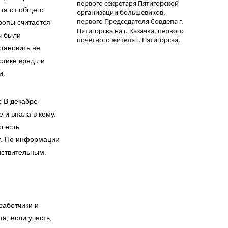
первого секретаря Пятигорской
та от общего
организации большевиков,
первого Председателя Совдепа г.
ропы считается
Пятигорска на г. Казачка, первого
ч были
почётного жителя г. Пятигорска.
становить не
истике вряд ли
и.
. В декабре
 и впала в кому.
о есть
r. По информации
йствительным.
работчики и
а, если учесть,