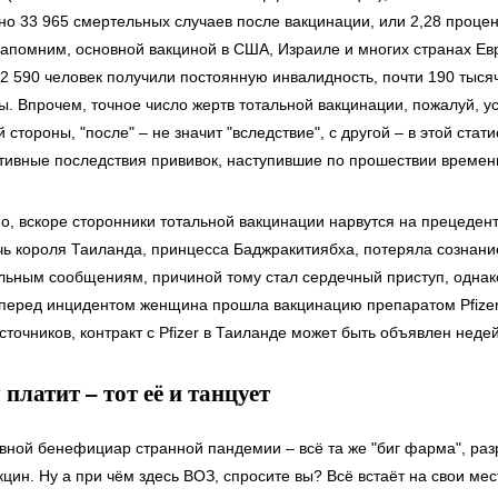
но 33 965 смертельных случаев после вакцинации, или 2,28 процен
напомним, основной вакциной в США, Израиле и многих странах Ев
 62 590 человек получили постоянную инвалидность, почти 190 тыся
ы. Впрочем, точное число жертв тотальной вакцинации, пожалуй, у
 стороны, "после" – не значит "вследствие", с другой – в этой стат
ативные последствия прививок, наступившие по прошествии времен
о, вскоре сторонники тотальной вакцинации нарвутся на прецедент
чь короля Таиланда, принцесса Баджракитиябха, потеряла сознание
ьным сообщениям, причиной тому стал сердечный приступ, однак
перед инцидентом женщина прошла вакцинацию препаратом Pfize
точников, контракт с Pfizer в Таиланде может быть объявлен неде
платит – тот её и танцует
овной бенефициар странной пандемии – всё та же "биг фарма", раз
цин. Ну а при чём здесь ВОЗ, спросите вы? Всё встаёт на свои мест