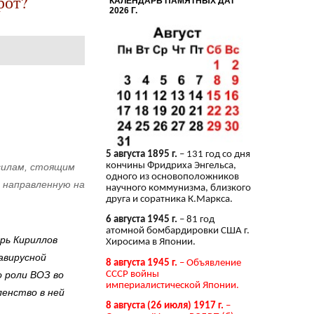
рот?
КАЛЕНДАРЬ ПАМЯТНЫХ ДАТ
2026 Г.
5 августа 1895 г.
– 131 год со дня
кончины Фридриха Энгельса,
силам, стоящим
одного из основоположников
, направленную на
научного коммунизма, близкого
друга и соратника К.Маркса.
6 августа 1945 г.
– 81 год
атомной бомбардировки США г.
рь Кириллов
Хиросима в Японии.
авирусной
8 августа 1945 г.
– Объявление
СССР войны
 роли ВОЗ во
империалистической Японии.
ленство в ней
8 августа (26 июля) 1917 г.
–