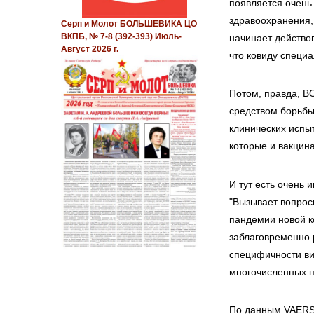
появляется очень
здравоохранения,
Серп и Молот БОЛЬШЕВИКА ЦО
ВКПБ, № 7-8 (392-393) Июль-
начинает действо
Август 2026 г.
что ковиду специ
Потом, правда, В
средством борьбы
клинических испы
которые и вакцина
И тут есть очень 
"Вызывает вопрос
пандемии новой к
заблаговременно 
специфичности ви
многочисленных п
По данным VAERS 