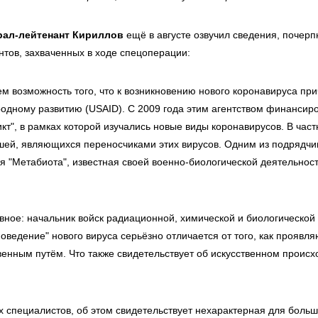
рал-лейтенант Кириллов
ещё в августе озвучил сведения, почерп
нтов, захваченных в ходе спецоперации:
м возможность того, что к возникновению нового коронавируса при
дному развитию (USAID). С 2009 года этим агентством финансир
т", в рамках которой изучались новые виды коронавирусов. В част
шей, являющихся переносчиками этих вирусов. Одним из подрядчи
я "Метабиота", известная своей военно-биологической деятельнос
авное: начальник войск радиационной, химической и биологической
поведение" нового вируса серьёзно отличается от того, как проявля
венным путём. Что также свидетельствует об искусственном проис
 специалистов, об этом свидетельствует нехарактерная для боль