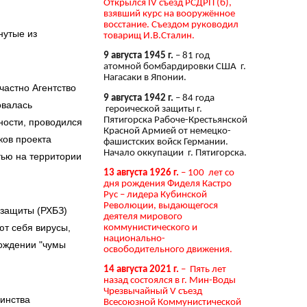
Открылся IV съезд РСДРП (б),
взявший курс на вооружённое
восстание. Съездом руководил
нутые из
товарищ И.В.Сталин.
9 августа 1945 г.
– 81 год
атомной бомбардировки США г.
Нагасаки в Японии.
частно Агентство
9 августа 1942 г.
– 84 года
овалась
героической защиты г.
Пятигорска Рабоче-Крестьянской
ности, проводился
Красной Армией от немецко-
ков проекта
фашистских войск Германии.
Начало оккупации г. Пятигорска.
тью на территории
13 августа 1926 г.
– 100 лет со
дня рождения Фиделя Кастро
Рус – лидера Кубинской
Революции, выдающегося
 защиты (РХБЗ)
деятеля мирового
ют себя вирусы,
коммунистического и
национально-
хождении "чумы
освободительного движения.
14 августа 2021 г.
– Пять лет
назад состоялся в г. Мин-Воды
Чрезвычайный V съезд
шинства
Всесоюзной Коммунистической