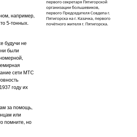
первого секретаря Пятигорской
организации большевиков,
первого Председателя Совдепа г.
ном, например,
Пятигорска на г. Казачка, первого
то 5-тонных.
почётного жителя г. Пятигорска.
е будучи не
они были
номерной,
семирная
вание сети МТС
товность
1937 году их
ам за помощь,
анцам или
то помните, но