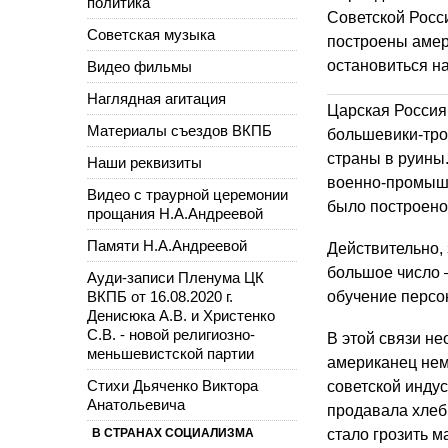
политика
Советской Росс
Советская музыка
построены амер
остановиться н
Видео фильмы
Наглядная агитация
Подробнее
Реклама| Bu
Царская Россия
Материалы съездов ВКПБ
большевики-тр
страны в руины
Наши реквизиты
военно-промышл
Видео с траурной церемонии
было построено 
прощания Н.А.Андреевой
Памяти Н.А.Андреевой
Действительно,
большое число 
Ауди-записи Пленума ЦК
ВКПБ от 16.08.2020 г.
обучение персон
Денисюка А.В. и Христенко
С.В. - новой религиозно-
В этой связи н
меньшевистской партии
американец нем
Стихи Дьяченко Виктора
советской инду
Анатольевича
продавала хлеб
В СТРАНАХ СОЦИАЛИЗМА
стало грозить 