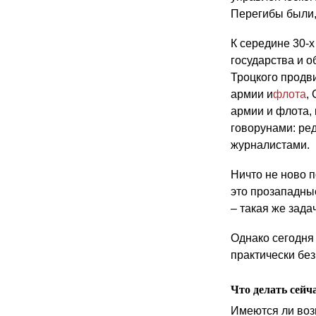
Перегибы были,
К середине 30-х
государства и 
Троцкого продви
армии и
флота
,
армии и флота,
говорунами: ре
журналистами.
Ничто не ново 
это прозападны
– такая же задач
Однако сегодня
практически без
Что делать сейч
Имеются ли воз