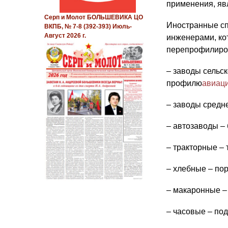
применения, яв
Серп и Молот БОЛЬШЕВИКА ЦО
Иностранные сп
ВКПБ, № 7-8 (392-393) Июль-
Август 2026 г.
инженерами, ко
перепрофилиро
– заводы сельс
профилю
авиац
– заводы средн
– автозаводы –
– тракторные – 
– хлебные – по
– макаронные –
– часовые – по