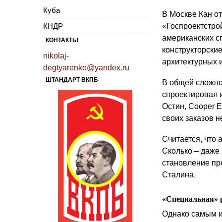
Куба
В Москве Кан от
КНДР
«Госпроектстрой
американских с
КОНТАКТЫ
конструкторские
nikolaj-
архитектурных 
degtyarenko@yandex.ru
ШТАНДАРТ ВКПБ
В общей сложно
спроектировал 
Остин, Cooper E
своих заказов н
Считается, что
Сколько – даже
становление пр
Сталина.
«Специальная» 
Однако самым и