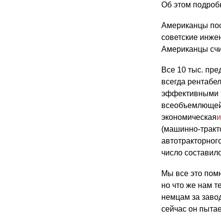
Об этом подроб
Американцы пос
советские инже
Американцы счит
Все 10 тыс. пр
всегда рентабе
эффективными к
всеобъемлющей 
экономическая
и
(машинно-тракт
автотракторного
число составило
Мы все это пом
но что же нам т
немцам за завод
сейчас он пытае