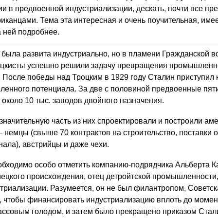
ии в предвоенной индустриализации, дескать, почти все пр
иканцами. Тема эта интересная и очень поучительная, име
а ней подробнее.
zzoola
 была развита индустриально, но в пламени Гражданской 
оцкисты успешно решили задачу превращения промышленн
. После победы над Троцким в 1929 году Сталин приступил 
енного потенциала. За две с половиной предвоенные пят
около 10 тыс. заводов двойного назначения.
 значительную часть из них спроектировали и построили ам
– немцы (свыше 70 контрактов на строительство, поставки 
ала), австрийцы и даже чехи.
еобходимо особо отметить компанию-подрядчика Альберта К
ецкого происхождения, отец детройтской промышленности, 
стриализации. Разумеется, он не был филантропом, Советск
, чтобы финансировать индустриализацию вплоть до момента
массовым голодом, и затем было прекращено приказом Стал