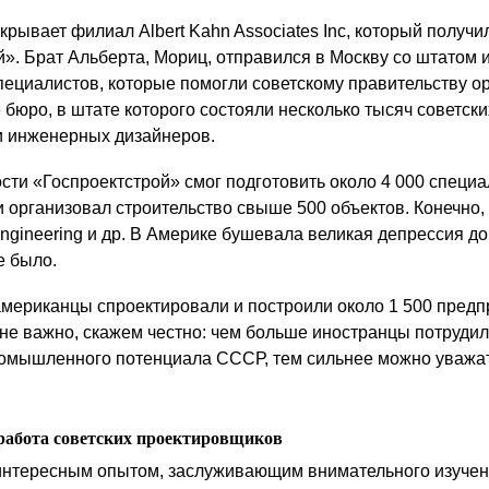
крывает филиал Albert Kahn Associates Inc, который получи
». Брат Альберта, Мориц, отправился в Москву со штатом и
пециалистов, которые помогли советскому правительству о
 бюро, в штате которого состояли несколько тысяч советски
и инженерных дизайнеров.
сти «Госпроектстрой» смог подготовить около 4 000 специа
и организовал строительство свыше 500 объектов. Конечно,
ngineering и др. В Америке бушевала великая депрессия до
е было.
 американцы спроектировали и построили около 1 500 предп
 не важно, скажем честно: чем больше иностранцы потрудил
омышленного потенциала СССР, тем сильнее можно уважат
работа советских проектировщиков
нтересным опытом, заслуживающим внимательного изучен