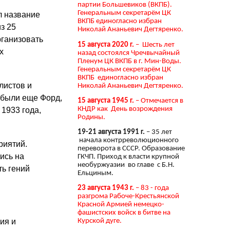
партии Большевиков (ВКПБ).
Генеральным секретарём ЦК
л название
ВКПБ единогласно избран
з 25
Николай Ананьевич Дегтяренко.
рганизовать
15 августа 2020 г.
– Шесть лет
х
назад состоялся Чречвычайный
Пленум ЦК ВКПБ в г. Мин-Воды.
Генеральным секретарём ЦК
ВКПБ единогласно избран
листов и
Николай Ананьевич Дегтяренко.
 были еще Форд,
15 августа 1945 г.
– Отмечается в
КНДР как День возрождения
 1933 года,
Родины.
19-21 августа 1991 г.
– 35 лет
начала контрреволюционного
риятий.
переворота в СССР. Образование
ись на
ГКЧП. Приход к власти крупной
необуржуазии во главе с Б.Н.
ь гений
Ельциным.
23 августа 1943 г.
– 83 - года
разгрома Рабоче-Крестьянской
Красной Армией немецко-
фашистских войск в битве на
ия и
Курской дуге.