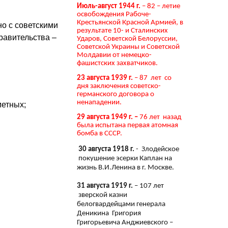
Июль-август 1944 г.
– 82 – летие
освобождения Рабоче-
Крестьянской Красной Армией, в
о с советскими
результате 10- и Сталинских
равительства –
Ударов, Советской Белоруссии,
Советской Украины и Советской
Молдавии от немецко-
фашистских захватчиков.
23 августа 1939 г.
– 87 лет со
дня заключения советско-
германского договора о
ненападении.
метных;
29 августа 1949 г. –
76 лет назад
была испытана первая атомная
бомба в СССР.
30 августа 1918 г.
- Злодейское
покушение эсерки Каплан на
жизнь В.И.Ленина в г. Москве.
31 августа 1919 г.
– 107 лет
зверской казни
белогвардейцами генерала
Деникина Григория
Григорьевича Анджиевского –