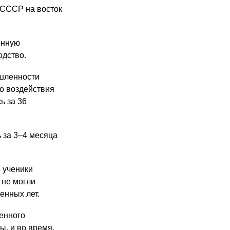
 СССР на восток
енную
одство.
шленности
го воздействия
ь за 36
 за 3–4 месяца
о ученики
 не могли
енных лет.
венного
ы, и во время.