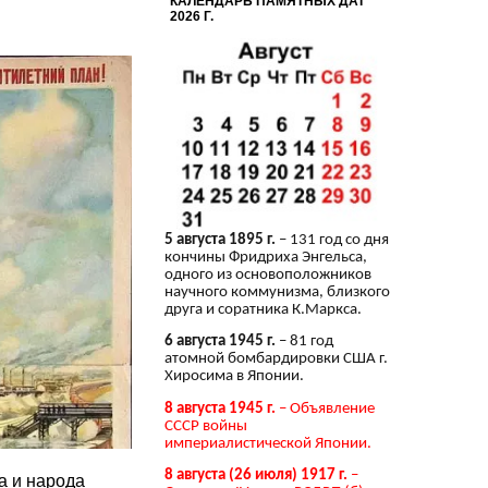
КАЛЕНДАРЬ ПАМЯТНЫХ ДАТ
2026 Г.
5 августа 1895 г.
– 131 год со дня
кончины Фридриха Энгельса,
одного из основоположников
научного коммунизма, близкого
друга и соратника К.Маркса.
6 августа 1945 г.
– 81 год
атомной бомбардировки США г.
Хиросима в Японии.
8 августа 1945 г.
– Объявление
СССР войны
империалистической Японии.
8 августа (26 июля) 1917 г.
–
а и народа