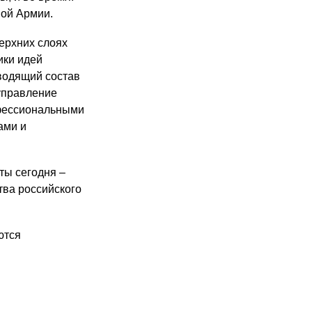
ной Армии.
верхних слоях
ики идей
оводящий состав
туправление
офессиональными
ами и
ты сегодня –
тва российского
ются