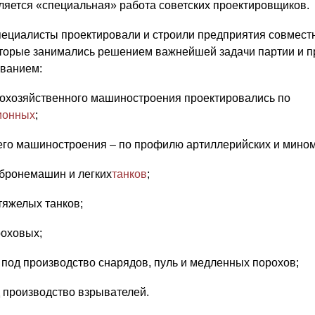
ляется «специальная» работа советских проектировщиков.
ециалисты проектировали и строили предприятия совместн
торые занимались решением важнейшей задачи партии и п
ванием:
кохозяйственного машиностроения проектировались по
ионных
;
его машиностроения – по профилю артиллерийских и мино
 бронемашин и легких
танков
;
тяжелых танков;
роховых;
 под производство снарядов, пуль и медленных порохов;
д производство взрывателей.