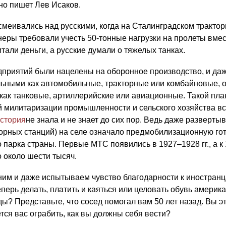
но пишет Лев Исаков.
меивались над русскими, когда на Сталинградском трактор
неры требовали учесть 50-тонные нагрузки на пролеты вмес
али деньги, а русские думали о тяжелых танках.
едприятий были нацелены на оборонное производство, и даж
льными как автомобильные, тракторные или комбайновые, 
ак танковые, артиллерийские или авиационные. Такой пла
милитаризации промышленности и сельского хозяйства в
стория
не знала и не знает до сих пор. Ведь даже разверты
орных станций) на селе означало предмобилизационную го
 парка страны. Первые МТС появились в 1927–1928 гг., а к 
 около шести тысяч.
ним и даже испытываем чувство благодарности к иностранц
еперь делать, платить и каяться или целовать обувь америк
ы? Представьте, что сосед помогал вам 50 лет назад. Вы э
тся вас ограбить, как вы должны себя вести?