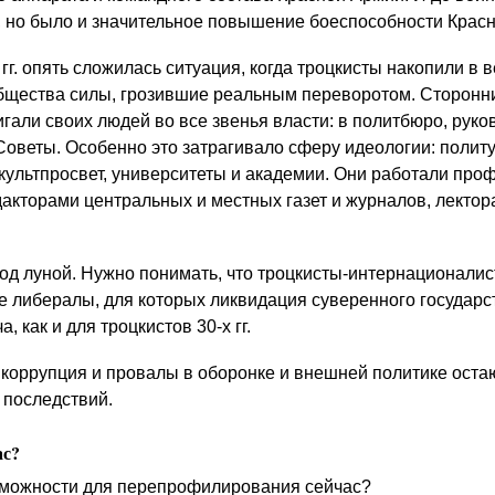
 но было и значительное повышение боеспособности Крас
 гг. опять сложилась ситуация, когда троцкисты накопили в 
общества силы, грозившие реальным переворотом. Сторонн
гали своих людей во все звенья власти: в политбюро, рук
 Советы. Особенно это затрагивало сферу идеологии: поли
 культпросвет, университеты и академии. Они работали пр
дакторами центральных и местных газет и журналов, лектор
под луной. Нужно понимать, что троцкисты-интернационалис
е либералы, для которых ликвидация суверенного государс
а, как и для троцкистов 30-х гг.
 коррупция и провалы в оборонке и внешней политике оста
 последствий.
ас?
можности для перепрофилирования сейчас?