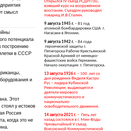
Открылся IV съезд РСДРП (б),
едприятия
взявший курс на вооружённое
восстание. Съездом руководил
ет смысл
товарищ И.В.Сталин.
9 августа 1945 г.
– 81 год
атомной бомбардировки США г.
войны
Нагасаки в Японии.
ого потенциала
9 августа 1942 г.
– 84 года
к построению
героической защиты г.
Пятигорска Рабоче-Крестьянской
илетки в СССР
Красной Армией от немецко-
фашистских войск Германии.
Начало оккупации г. Пятигорска.
ериканцы,
13 августа 1926 г.
– 100 лет со
дня рождения Фиделя Кастро
оборудования и
Рус – лидера Кубинской
Революции, выдающегося
деятеля мирового
коммунистического и
ана. Этот
национально-
стоял у истоков
освободительного движения.
ая Россия
14 августа 2021 г.
– Пять лет
назад состоялся в г. Мин-Воды
, когда это не
Чрезвычайный V съезд
ина.
Всесоюзной Коммунистической