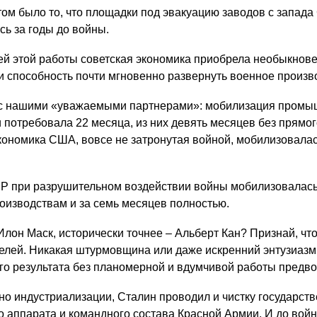
м было то, что площадки под эвакуацию заводов с запада
сь за годы до войны.
сей этой работы советская экономика приобрела необыкнов
и способность почти мгновенно развернуть военное произв
 с нашими «уважаемыми партнерами»: мобилизация промы
 потребовала 22 месяца, из них девять месяцев без прямо
кономика США, вовсе не затронутая войной, мобилизовалас
 при разрушительном воздействии войны мобилизовалась
оизводствам и за семь месяцев полностью.
 Илон Маск, исторически точнее – Альберт Кан? Признай, чт
елей. Никакая штурмовщина или даже искренний энтузиазм
ого результата без планомерной и вдумчивой работы предво
но индустриализации, Сталин проводил и чистку государст
 аппарата и командного состава Красной Армии. И до войн