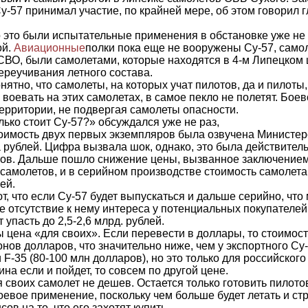
у-57 принимал участие, по крайней мере, об этом говорил
о это были испытательные применения в обстановке уже не
ой.
Авиационные
полки пока еще не вооружены Су-57, само
СВО, были самолетами, которые находятся в 4-м Липецком 
ереучивания летного состава.
нятно, что самолеты, на которых учат пилотов, да и пилоты
и воевать на этих самолетах, в самое пекло не полетят. Бо
территории, не подвергая самолеты опасности.
лько стоит Су-57?» обсуждался уже не раз,
оимость двух первых экземпляров была озвучена Министе
 рублей. Цифра вызвала шок, однако, это была действител
ов. Дальше пошло снижение цены, вызванное заключением
 самолетов, и в серийном производстве стоимость самолета
ей.
т, что если Су-57 будет выпускаться и дальше серийно, что
 отсутствие к нему интереса у потенциальных покупателей,
 упасть до 2,5-2,6 млрд. рублей.
ы цена «для своих». Если перевести в доллары, то стоимост
нов долларов, что значительно ниже, чем у экспортного Су
 F-35 (80-100 млн долларов), но это только для российског
на если и пойдет, то совсем по другой цене.
я своих самолет не дешев. Остается только готовить пилото
евое применение, поскольку чем больше будет летать и стр
ов на то, что его захотят купить.