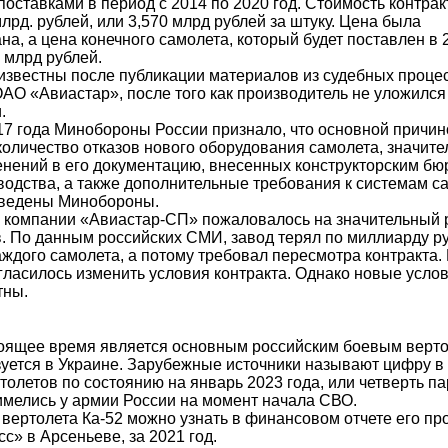
оставками в период с 2014 по 2020 год. Стоимость контрак
лрд. рублей, или 3,570 млрд рублей за штуку. Цена была
а, а цена конечного самолета, который будет поставлен в 2
 млрд рублей.
известны после публикации материалов из судебных проце
АО «Авиастар», после того как производитель не уложился
.
17 года Минобороны России признало, что основной причи
количество отказов нового оборудования самолета, значите
енений в его документацию, внесенных конструкторским б
водства, а также дополнительные требования к системам с
введены Минобороны.
 компании «Авиастар-СП» пожаловалось на значительный 
. По данным российских СМИ, завод терял по миллиарду р
ждого самолета, а потому требовал пересмотра контракта. 
ласилось изменить условия контракта. Однако новые услов
тны.
тоящее время является основным российским боевым верто
зуется в Украине. Зарубежные источники называют цифру в 
олетов по состоянию на январь 2023 года, или четверть па
 имелись у армии России на момент начала СВО.
 вертолета Ка-52 можно узнать в финансовом отчете его пр
с» в Арсеньеве, за 2021 год.