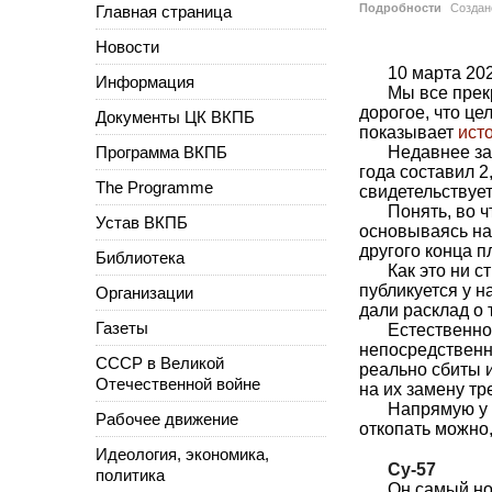
Подробности
Созда
Главная страница
Новости
10 марта 2023
Информация
Мы все прек
дорогое, что ц
Документы ЦК ВКПБ
показывает
ист
Программа ВКПБ
Недавнее за
года составил 2
The Programme
свидетельствуе
Понять, во 
Устав ВКПБ
основываясь на 
другого конца п
Библиотека
Как это ни 
публикуется у н
Организации
дали расклад о 
Газеты
Естественно
непосредственн
СССР в Великой
реально сбиты 
Отечественной войне
на их замену т
Напрямую у 
Рабочее движение
откопать можно,
Идеология, экономика,
Су-57
политика
Он самый но