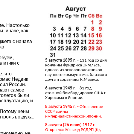
ие. Настолько
, иначе, как
джета с начала
ко
обуем,
5 августа 1895 г.
– 131 год со дня
алитики с
кончины Фридриха Энгельса,
одного из основоположников
, что
научного коммунизма, близкого
Томас Недвик
друга и соратника К.Маркса.
 сил России.
6 августа 1945 г.
– 81 год
мают самое
атомной бомбардировки США г.
толетов были
Хиросима в Японии.
ксплуатацию, и
8 августа 1945 г.
– Объявление
. Потому цены
СССР войны
империалистической Японии.
нтроль воздуха.
8 августа (26 июля) 1917 г.
–
Открылся IV съезд РСДРП (б),
кономерно, не