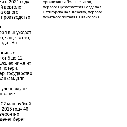
и в 2021 году
организации большевиков,
й вертолет.
первого Председателя Совдепа г.
ва одного
Пятигорска на г. Казачка, первого
о производство
почётного жителя г. Пятигорска.
я
орая вынуждает
о, чаще всего,
ода. Это
срочных
от 5 до 12
дукцию ниже их
 потери,
ер, государство
банкам. Для
лученному из
хование
102 млн рублей,
 2015 году 46
 вероятно,
денег берет