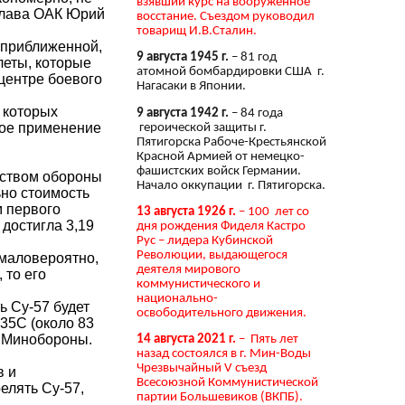
взявший курс на вооружённое
 глава ОАК Юрий
восстание. Съездом руководил
товарищ И.В.Сталин.
 приближенной,
9 августа 1945 г.
– 81 год
леты, которые
атомной бомбардировки США г.
центре боевого
Нагасаки в Японии.
, которых
9 августа 1942 г.
– 84 года
евое применение
героической защиты г.
Пятигорска Рабоче-Крестьянской
Красной Армией от немецко-
фашистских войск Германии.
рством обороны
Начало оккупации г. Пятигорска.
ьно стоимость
 первого
13 августа 1926 г.
– 100 лет со
 достигла 3,19
дня рождения Фиделя Кастро
Рус – лидера Кубинской
Революции, выдающегося
 маловероятно,
деятеля мирового
 то его
коммунистического и
национально-
ь Су-57 будет
освободительного движения.
-35С (около 83
о Минобороны.
14 августа 2021 г.
– Пять лет
назад состоялся в г. Мин-Воды
Чрезвычайный V съезд
в и
Всесоюзной Коммунистической
елять Су-57,
партии Большевиков (ВКПБ).