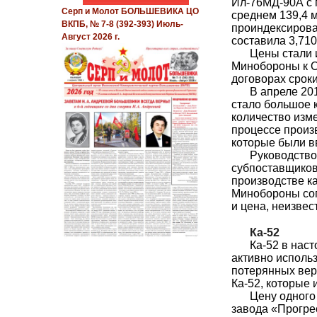
Ил-76МД-90А с п
Серп и Молот БОЛЬШЕВИКА ЦО
среднем 139,4 м
ВКПБ, № 7-8 (392-393) Июль-
проиндексирован
Август 2026 г.
составила 3,710
Цены стали 
Минобороны к О
договорах сроки
В апреле 20
стало большое 
количество изм
процессе произ
которые были 
Руководство
субпоставщиков
производстве ка
Минобороны сог
и цена, неизвес
Ка-52
Ка-52 в нас
активно исполь
потерянных верт
Ка-52, которые
Цену одного
завода «Прогрес