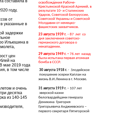
та составила в
освобождения Рабоче-
Крестьянской Красной Армией, в
020 году,
результате 10- и Сталинских
Ударов, Советской Белоруссии,
Советской Украины и Советской
ссов от
Молдавии от немецко-
 в указанные в
фашистских захватчиков.
ной задержки
23 августа 1939 г.
– 87 лет со
льное
дня заключения советско-
юро Ильюшина в
германского договора о
амолета,
ненападении.
29 августа 1949 г. –
76 лет назад
рост цен
была испытана первая атомная
ублей на
бомба в СССР.
В мае 2019 года
ия, в том числе
30 августа 1918 г.
- Злодейское
покушение эсерки Каплан на
жизнь В.И.Ленина в г. Москве.
летом и очень
31 августа 1919 г.
– 107 лет
три десятка
зверской казни
рка из 140-145
белогвардейцами генерала
Деникина Григория
оизводителя,
Григорьевича Анджиевского –
первого секретаря Пятигорской