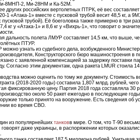
Ми-8МНП-2, Ми-28НМ и Ка-52М.
е других российских вертолетных ПТРК, её вес составляет 
0-1 «Атака-1» вместе с пусковой трубой весит 48,5 кг, а 9
с пусковой трубой). Её боеголовка также примерно в три раз
,4 кг у «Атака-1» и 8,6 кг у «Вихрь-1», что говорит о значи
мости.
я дальность полета ЛМУР составляет 14,5 км, что выше, че
толётных ПТУР.
 можно узнать из судебного дела, возбужденного Министе
производителя, Конструкторского бюро машиностроения в 
язано с заявленной компенсацией за задержку поставки пар
ду. Согласно этим документам, одна ракета LMUR стоила 1
водства можно оценить по тому же документу. Стоимость в
тракта (2018-2020 годы) составила 1,807 млрд. рублей, чего
гая фиксированную цену. Партия 2018 года составляла 30 ра
производство около 50 ракет ежегодно в последующие годы
 оружие только принято на вооружение. Есть сведения об 
нии во время СВО.
один из популярнейших
танков
в мире. О том, что Т-90 весь
 говорят даже украинцы, в распоряжении которых оказали
.
дного танка составляет 187,5 миллиона рублей. Учитывая 