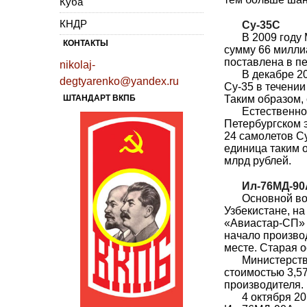
Куба
КНДР
Су-35С
В 2009 году
КОНТАКТЫ
сумму 66 милли
поставлена в пе
nikolaj-
В декабре 2
degtyarenko@yandex.ru
Су-35 в течении
ШТАНДАРТ ВКПБ
Таким образом,
Естественно
Петербургском 
24 самолетов Су
единица таким 
млрд рублей.
Ил-76МД-90
Основной во
Узбекистане, н
«Авиастар-СП» в
начало произво
месте. Старая о
Министерств
стоимостью 3,57
производителя.
4 октября 2