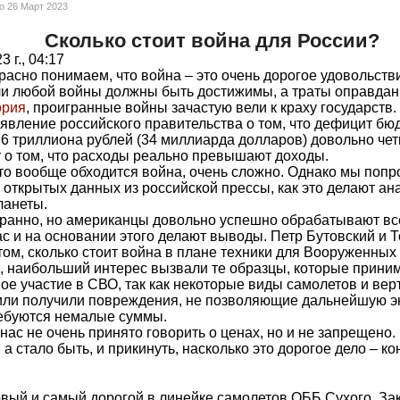
но
26 Март 2023
Сколько стоит война для России?
 г., 04:17
расно понимаем, что война – это очень дорогое удовольств
ели любой войны должны быть достижимы, а траты оправданы
ория
, проигранные войны зачастую вели к краху государств.
явление российского правительства о том, что дефицит бю
,6 триллиона рублей (34 миллиарда долларов) довольно чет
т о том, что расходы реально превышают доходы.
что вообще обходится война, очень сложно. Однако мы попр
открытых данных из российской прессы, как это делают ан
ланеты.
странно, но американцы довольно успешно обрабатывают все
ас и на основании этого делают выводы. Петр Бутовский и 
том, сколько стоит война в плане техники для Вооруженных
, наибольший интерес вызвали те образцы, которые прини
ое участие в СВО, так как некоторые виды самолетов и вер
или получили повреждения, не позволяющие дальнейшую э
ребуются немалые суммы.
нас не очень принято говорить о ценах, но и не запрещено
 а стало быть, и прикинуть, насколько это дорогое дело – ко
вый и самый дорогой в линейке самолетов ОББ Сухого. За