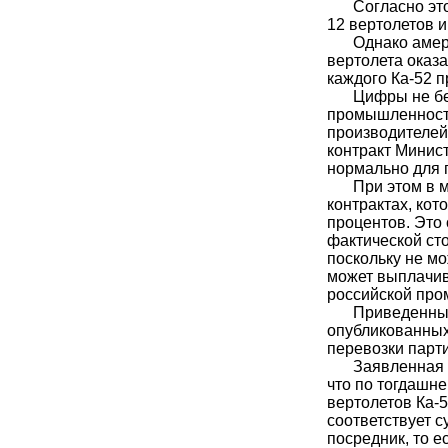
Согласно эт
12 вертолетов и
Однако амер
вертолета оказа
каждого Ка-52 п
Цифры не бе
промышленность
производителей 
контракт Минис
нормально для 
При этом в 
контрактах, кот
процентов. Это
фактической ст
поскольку не м
может выплачив
российской пром
Приведенные
опубликованных
перевозки парти
Заявленная 
что по тогдашне
вертолетов Ка-5
соответствует с
посредник, то е