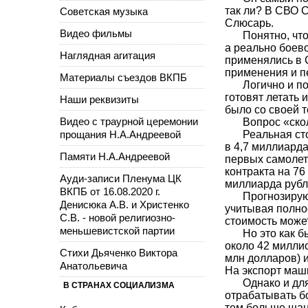
так ли? В СВО С
Советская музыка
Слюсарь.
Видео фильмы
Понятно, чт
а реально боев
Наглядная агитация
применялись в 
применения и п
Материалы съездов ВКПБ
Логично и по
готовят летать 
Наши реквизиты
было со своей 
Видео с траурной церемонии
Вопрос «ско
прощания Н.А.Андреевой
Реальная ст
в 4,7 миллиарда
Памяти Н.А.Андреевой
первых самолет
контракта на 76
Ауди-записи Пленума ЦК
миллиарда рубл
ВКПБ от 16.08.2020 г.
Прогнозирую
Денисюка А.В. и Христенко
учитывая полное
С.В. - новой религиозно-
стоимость может
меньшевистской партии
Но это как б
около 42 миллио
Стихи Дьяченко Виктора
млн долларов) и
Анатольевича
На экспорт маши
Однако и дл
В СТРАНАХ СОЦИАЛИЗМА
отрабатывать бо
тем больше шанс