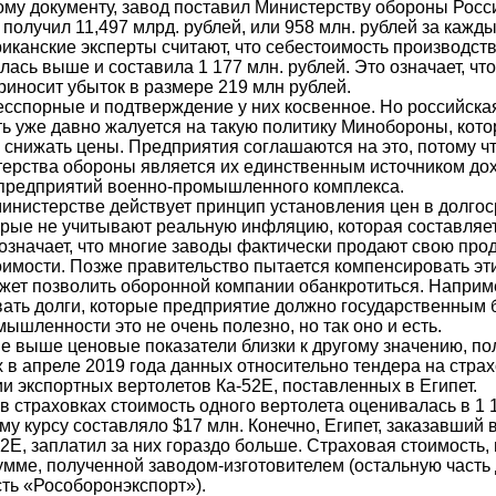
ому документу, завод поставил Министерству обороны Росси
 получил 11,497 млрд. рублей, или 958 млн. рублей за кажды
иканские эксперты считают, что себестоимость производст
лась выше и составила 1 177 млн. рублей. Это означает, чт
риносит убыток в размере 219 млн рублей.
сспорные и подтверждение у них косвенное. Но российска
 уже давно жалуется на такую политику Минобороны, кот
снижать цены. Предприятия соглашаются на это, потому чт
терства обороны является их единственным источником дох
предприятий военно-промышленного комплекса.
министерстве действует принцип установления цен в долго
орые не учитывают реальную инфляцию, которая составляет 
 означает, что многие заводы фактически продают свою про
оимости. Позже правительство пытается компенсировать эти
ожет позволить оборонной компании обанкротиться. Наприм
ать долги, которые предприятие должно государственным 
ышленности это не очень полезно, но так оно и есть.
 выше ценовые показатели близки к другому значению, по
 в апреле 2019 года данных относительно тендера на стра
и экспортных вертолетов Ка-52Е, поставленных в Египет.
в страховках стоимость одного вертолета оценивалась в 1 
му курсу составляло $17 млн. Конечно, Египет, заказавший в
2Е, заплатил за них гораздо больше. Страховая стоимость,
умме, полученной заводом-изготовителем (остальную часть 
сть «Рособоронэкспорт»).