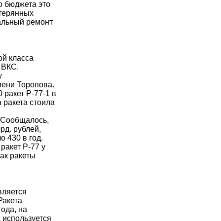
о бюджета это
отерянных
тальный ремонт
ой класса
 ВКС.
у
ени Торопова.
 ракет Р-77-1 в
а ракета стоила
. Сообщалось,
рд. рублей,
о 430 в год.
ракет Р-77 у
как ракеты
вляется
Ракета
ода, на
 используется