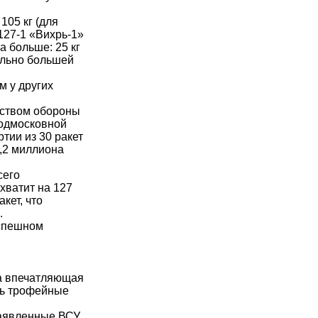
105 кг (для
М127-1 «Вихрь-1»
а больше: 25 кг
тельно большей
м у других
рством обороны
подмосковной
тии из 30 ракет
4,2 миллиона
сего
 хватит на 127
кет, что
.
успешном
ма впечатляющая
сь трофейные
заявленные ВСУ