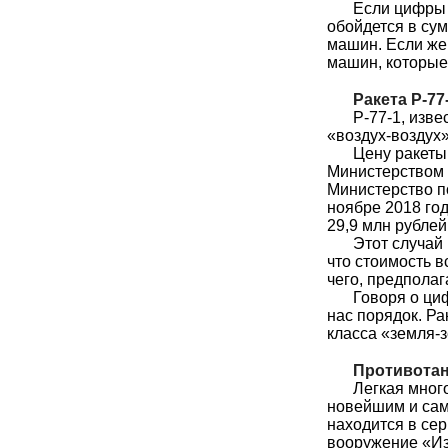
Если цифры 
обойдется в су
машин. Если же
машин, которые
Ракета Р-77
Р-77-1, изв
«воздух-воздух»
Цену ракеты
Министерством 
Министерство по
ноябре 2018 год
29,9 млн рублей
Этот случай
что стоимость в
чего, предполаг
Говоря о ци
нас порядок. Ра
класса «земля-
Противотан
Легкая мног
новейшим и са
находится в сер
вооружение «Из