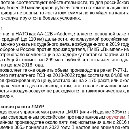
потерь соответствуют действительности, то для российског
мму более 30 миллиардов рублей только на компенсацию п
 цифры не верны, то «остаток» суммы легко уйдет на капи
 эксплуатируются в боевых условиях.
-1
естная в НАТО как AA-12B «Adder», является основной ракет
 средней (до 110 км) дальности, используемой российскими
 можно узнать из судебного дела, возбужденного в 2019 год
обороны России против производителя, ГМКБ «Вымпел» им
требовало компенсацию за задержку поставки партии из 10
а общей стоимостью 299 млн. рублей, что означает, что одн
 по ценам 2018 года.
 позволяет также оценить объем производства ракет Р-77-1
сего пятилетнего ГОЗ на 2018-2022 годы составила 64,88 мл
ая фиксированную цену, хватило бы на 2 170 ракет, или окол
фрах, можно сделать вывод о том, что в плане авиационных 
кеты «воздух-воздух» не расходуются в таких количествах, 
земля».
ковая ракета ЛМУР
оцелевая управляемая ракета LMUR (или «Изделие 305») я
мым совершенным российским противотанковым
оружием
.
ийном производстве около пяти лет, испытания шли с 2016 г
делие 305» приняли в 2022 году. В настоящее время ракета