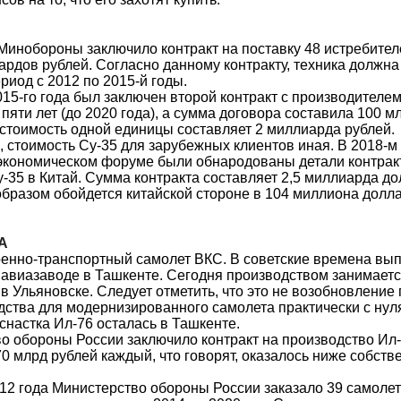
 Минобороны заключило контракт на поставку 48 истребите
ардов рублей. Согласно данному контракту, техника должна
риод с 2012 по 2015-й годы.
015-го года был заключен второй контракт с производителем
 пяти лет (до 2020 года), а сумма договора составила 100 м
 стоимость одной единицы составляет 2 миллиарда рублей.
, стоимость Су-35 для зарубежных клиентов иная. В 2018-м 
экономическом форуме были обнародованы детали контракт
-35 в Китай. Сумма контракта составляет 2,5 миллиарда до
образом обойдется китайской стороне в 104 миллиона долла
А
енно-транспортный самолет ВКС. В советские времена вып
а авиазаводе в Ташкенте. Сегодня производством занимает
 Ульяновске. Следует отметить, что это не возобновление 
дства для модернизированного самолета практически с нул
снастка Ил-76 осталась в Ташкенте.
о обороны России заключило контракт на производство И
0 млрд рублей каждый, что говорят, оказалось ниже собств
012 года Министерство обороны России заказало 39 самоле