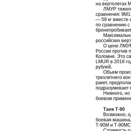
на вертолетах 
ЛМУР тяжеле
сравнения: 9М12
— 59 кг вместе 
по сравнению с 7
бронепробивае
Максимальна
российских вер
О цене ЛМУР
России против 
Коломне. Это св
LMUR в 2018 го
рублей.
Объем произ
трехлетнего кон
ракет, предпола
подразумевает 
Немного, но
боевом примене
Танк Т-90
Возможно, 
боевая машина,
Т-90М и Т-90МС
Стоимость о