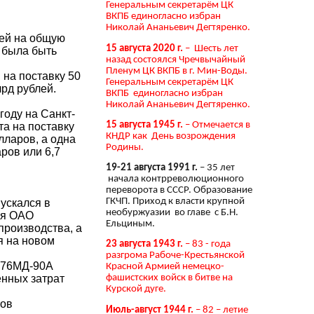
Генеральным секретарём ЦК
ВКПБ единогласно избран
Николай Ананьевич Дегтяренко.
лей на общую
15 августа 2020 г.
– Шесть лет
 была быть
назад состоялся Чречвычайный
Пленум ЦК ВКПБ в г. Мин-Воды.
 на поставку 50
Генеральным секретарём ЦК
лрд рублей.
ВКПБ единогласно избран
Николай Ананьевич Дегтяренко.
году на Санкт-
15 августа 1945 г.
– Отмечается в
а на поставку
КНДР как День возрождения
лларов, а одна
Родины.
ров или 6,7
19-21 августа 1991 г.
– 35 лет
начала контрреволюционного
переворота в СССР. Образование
ГКЧП. Приход к власти крупной
ускался в
необуржуазии во главе с Б.Н.
ся ОАО
Ельциным.
производства, а
я на новом
23 августа 1943 г.
– 83 - года
разгрома Рабоче-Крестьянской
л-76МД-90А
Красной Армией немецко-
енных затрат
фашистских войск в битве на
Курской дуге.
тов
Июль-август 1944 г.
– 82 – летие