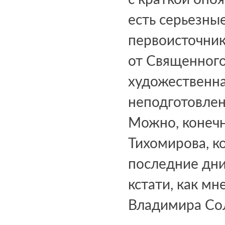
есть серьезные
первоисточник
от Священного
художественн
неподготовленн
Можно, конечн
Тихомирова, к
последние дни
кстати, как мн
Владимира Соло