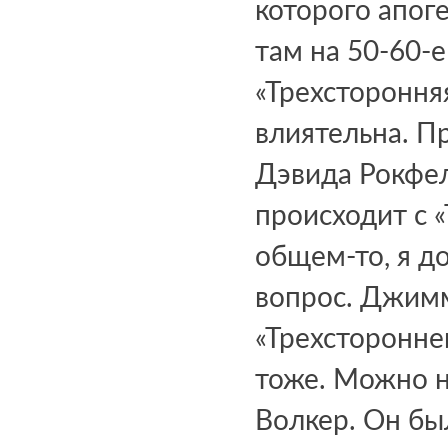
которого апог
там на 50-60-е
«Трехстороння
влиятельна. П
Дэвида Рокфел
происходит с «
общем-то, я д
вопрос. Джимм
«Трехсторонн
тоже. Можно н
Волкер. Он б