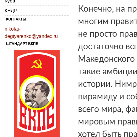
Куба
Конечно, на п
КНДР
КОНТАКТЫ
многим правит
nikolaj-
не просто пра
degtyarenko@yandex.ru
ШТАНДАРТ ВКПБ
достаточно вс
Македонского 
такие амбиции
истории. Нимр
пирамиду и со
всего мира, ф
мировым прави
хотел быть пр