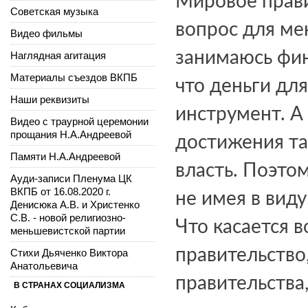
Мировое прави
Советская музыка
вопрос для ме
Видео фильмы
занимаюсь фин
Наглядная агитация
Материалы съездов ВКПБ
что деньги для
Наши реквизиты
инструмент. А
Видео с траурной церемонии
прощания Н.А.Андреевой
достижения так
Памяти Н.А.Андреевой
власть. Поэто
Ауди-записи Пленума ЦК
ВКПБ от 16.08.2020 г.
не имея в вид
Денисюка А.В. и Христенко
С.В. - новой религиозно-
Что касается в
меньшевистской партии
правительство,
Стихи Дьяченко Виктора
Анатольевича
правительства
В СТРАНАХ СОЦИАЛИЗМА