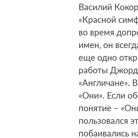
Василий Кокор
«Красной симф
во время допр
имен, он всегд
еще одно откр
работы Джорд
«Англичане». 
«Они». Если о
понятие – «Они
пользовался э
побаивались н