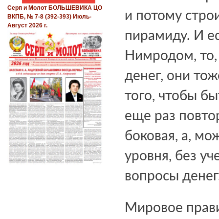
Серп и Молот БОЛЬШЕВИКА ЦО
и потому стро
ВКПБ, № 7-8 (392-393) Июль-
Август 2026 г.
пирамиду. И е
Нимродом, то,
денег, они то
того, чтобы бы
еще раз повтор
боковая, а, мо
уровня, без у
вопросы денег
Мировое прави