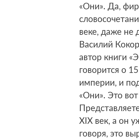
«Они». Да, фи
словосочетание
веке, даже не 
Василий Кокор
автор книги «
говорится о 1
империи, и п
«Они». Это вот
Представляете
XIX век, а он 
говоря, это в