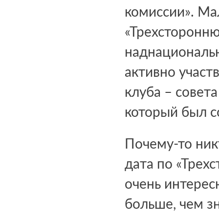
комиссии». Мал
«Трехсторонню
наднациональн
активно участ
клуба – совет
который был с
Почему-то никт
дата по «Трехс
очень интерес
больше, чем з