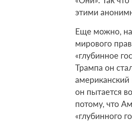
«Они». Так что
этими аноним
Еще можно, на
мирового прав
«глубинное го
Трампа он ста
американский 
он пытается в
потому, что А
«глубинного го