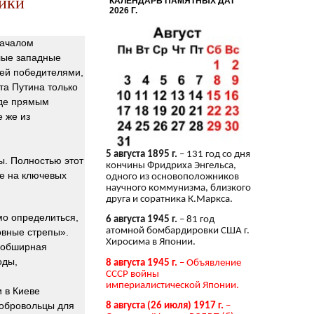
тики
КАЛЕНДАРЬ ПАМЯТНЫХ ДАТ
2026 Г.
началом
лые западные
ней победителями,
та Путина только
иде прямым
 же из
5 августа 1895 г.
– 131 год со дня
ы. Полностью этот
кончины Фридриха Энгельса,
е на ключевых
одного из основоположников
научного коммунизма, близкого
друга и соратника К.Маркса.
о определиться,
6 августа 1945 г.
– 81 год
атомной бомбардировки США г.
овные стрепы».
Хиросима в Японии.
, обширная
оды,
8 августа 1945 г.
– Объявление
СССР войны
империалистической Японии.
и в Киеве
добровольцы для
8 августа (26 июля) 1917 г.
–