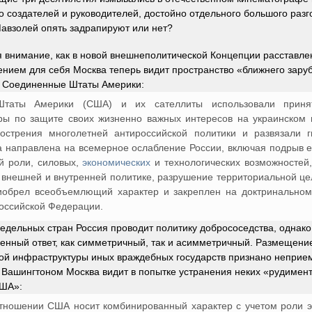
о создателей и руководителей, достойно отдельного большого разг
Мавзолей опять задрапируют или нет?
 внимание, как в новой внешнеполитической Концепции расставле
нием для себя Москва теперь видит пространство «ближнего зару
– Соединенные Штаты Америки:
таты Америки (США) и их сателлиты использовали приня
ы по защите своих жизненно важных интересов на украинском 
острения многолетней антироссийской политики и развязали 
а направлена на всемерное ослабление России, включая подрыв 
й роли, силовых,
экономических
и технологических возможностей,
 внешней и внутренней политике, разрушение территориальной це
иобрел всеобъемлющий характер и закреплен на доктринальном
оссийской Федерации.
едельных стран Россия проводит политику добрососедства, однако
оенный ответ, как симметричный, так и асимметричный. Размещение
ой инфраструктуры иных враждебных государств признано непри
 Вашингтоном Москва видит в попытке устранения неких «рудимен
ША»:
отношении США носит комбинированный характер с учетом роли эт