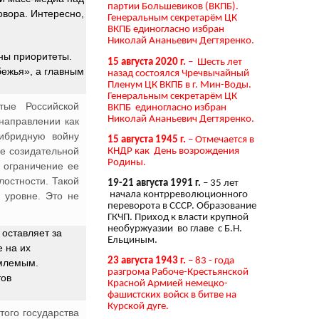
партии Большевиков (ВКПБ).
овора. Интересно,
Генеральным секретарём ЦК
ВКПБ единогласно избран
Николай Ананьевич Дегтяренко.
ны приоритеты.
15 августа 2020 г.
– Шесть лет
бежья», а главным
назад состоялся Чречвычайный
Пленум ЦК ВКПБ в г. Мин-Воды.
Генеральным секретарём ЦК
тые Российской
ВКПБ единогласно избран
Николай Ананьевич Дегтяренко.
направлении как
гибридную войну
15 августа 1945 г.
– Отмечается в
ее созидательной
КНДР как День возрождения
Родины.
 ограничение ее
лостности. Такой
19-21 августа 1991 г.
– 35 лет
начала контрреволюционного
 уровне. Это не
переворота в СССР. Образование
ГКЧП. Приход к власти крупной
необуржуазии во главе с Б.Н.
 оставляет за
Ельциным.
 на их
23 августа 1943 г.
– 83 - года
емлемым.
разгрома Рабоче-Крестьянской
тов
Красной Армией немецко-
фашистских войск в битве на
Курской дуге.
ого государства