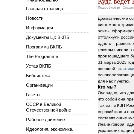
Куда ведет
ГЛАВНОЕ МЕНЮ
Подробности
Созда
Главная страница
Новости
Драматические со
системного кризи
Информация
элиты, сформиров
Документы ЦК ВКПБ
оттолкнули росси
одного – равного
Программа ВКПБ
текстом писали в
произошедшего б
The Programme
31 марта 2023 го
Устав ВКПБ
внешней
политик
основополагающий
Библиотека
для нас пунктах.
Организации
Кто мы?
Очевидно, что дл
Газеты
что собой она пре
СССР в Великой
Так вот, в КВП Р
Отечественной войне
евразийская и ев
составляющие кул
Рабочее движение
Иначе говоря, иде
Идеология, экономика,
украинских нацис