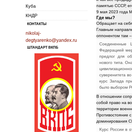
памятью СССР, ег
Куба
9 мая 2023 года 
КНДР
Где мы?
Обращает на себя
КОНТАКТЫ
Главным направле
nikolaj-
оппонентом там 
degtyarenko@yandex.ru
Соединенные Ш
ШТАНДАРТ ВКПБ
Федерацией мер
предлог для об
нового типа. Он
цивилизационно
суверенитета во
курс Запада пр
было выбором Р
В отношении сопр
собой право на в
территории военн
Противостояние с
доминирования С
Kypc России в 