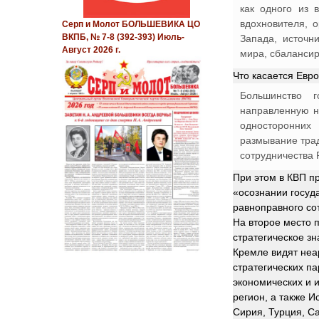
как одного из 
вдохновителя, 
Серп и Молот БОЛЬШЕВИКА ЦО
ВКПБ, № 7-8 (392-393) Июль-
Запада, источн
Август 2026 г.
мира, сбалансир
Что касается Евр
Большинство г
направленную н
односторонних
размывание трад
сотрудничества 
При этом в КВП п
«осознании госуд
равноправного со
На второе место п
стратегическое зн
Кремле видят неа
стратегических п
экономических и 
регион, а также 
Сирия, Турция, Са