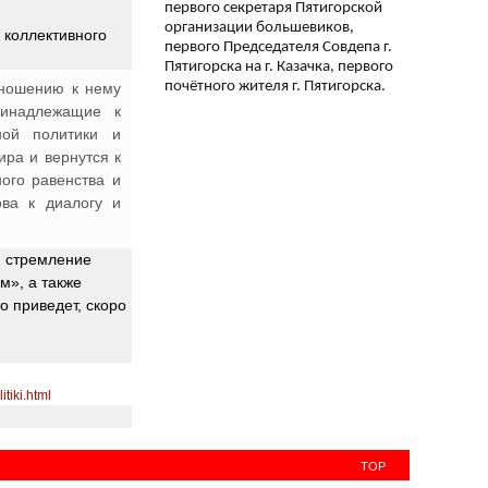
первого секретаря Пятигорской
организации большевиков,
 коллективного
первого Председателя Совдепа г.
Пятигорска на г. Казачка, первого
почётного жителя г. Пятигорска.
тношению к нему
ринадлежащие к
ной политики и
ра и вернутся к
ого равенства и
ова к диалогу и
, стремление
м», а также
о приведет, скоро
tiki.html
TOP