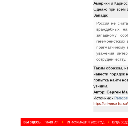
Америки и Карибск
Однако при всем 
Запада:
Россия не счит
враждебных на
западному соо
гегемонистских
прагматичному 
уважения интер
сотрудничеству.
Таким образом, н
навести порядок 
попытка найти но
увидим.
Автор:
Сергей М
Источник -
Репор
https://universe-tss.s
ВЫ ЗДЕСЬ:
ГЛАВНАЯ
ИНФОРМАЦИЯ 2023 ГОД
КУДА ВЕД