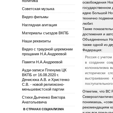
политика
освобождения Нов
государственном д
Советская музыка
идею Большой Нов
Видео фильмы
технично подменил
любит.
Наглядная агитация
Также показатель
Материалы съездов ВКПБ
достижения и авт
Объединенных Нац
Наши реквизиты
также одной из д
Видео с траурной церемонии
Федерация:
прощания Н.А.Андреевой
Россия с учетом
Памяти Н.А.Андреевой
в создании со
колониализма вы
Ауди-записи Пленума ЦК
исторически с
ВКПБ от 16.08.2020 г.
выстраиванию 
Денисюка А.В. и Христенко
поступательного
С.В. - новой религиозно-
меньшевистской партии
Отметим, что ВС 
Североатлантичес
Стихи Дьяченко Виктора
Анатольевича
понимаешь, «совк
рекомендациям ка
В СТРАНАХ СОЦИАЛИЗМА
и как все предыд