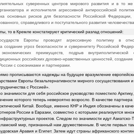
влиятельных суверенных центров мирового развития и в то же
организатора и исполнителя агрессивной антироссийской политик
ика основных рисков для безопасности Российской Федерации,
ованного, справедливого и поступательного развития человечества
опы, то в Кремле констатируют критический разлад отношений:
осударств Европы проводят агрессивную политику в отн
а создание угроз безопасности и суверенитету Российской Федер
 экономических преимуществ, подрыв внутриполитической 
иционных российских духовно-нравственных ценностей, создание
России с союзниками и партнерами.
рямо прописываются надежды на будущее вразумление европейски
арствами Европы безальтернативности мирного сосуществования и
трудничества с Россией».
о значимости для себя российское руководство поместило Арктику,
ачение которого теперь невероятно возросло. В качестве партнера
рктический Китай. Вообще, именно КНР и Индия обозначены в каче
артнеров России в Евразии, совместно с которыми реализуется мно
инфраструктурных проектов. Следом по значимости идут Азиатско-
Исламский мир, признанный нам дружественным. В числе первых та
удовская Аравия и Египет. Затем идут страны африканского контин