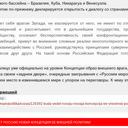
ого бассейна – Бразилия, Куба, Никарагуа и Венесуэла.
этом по-прежнему декларируется открытость к диалогу со странами
ает себя врагом Запада, не изолируется от него, не имеет по о
мерений и рассчитывает, что в дальнейшем государства, п
бществу, осознают бесперспективность своей конфронтацион
 амбиций, примут во внимание сложные реалии многополярного ми
взаимодействию с Россией, руководствуясь принципами суверенн
есов друг друга. На такой основе Российская Федерация гот
алицо уже официально на уровне Концепции образ внешнего врага
на своем «заднем дворе», очередные заигрывания с «Русским миро
вое место в изменившемся мире с упором на переговоры. К чему эт
аржецкий
тер
.
u/main/politika/russia/126392-kuda-vedet-rossiju-novaja-koncepcija-ee-vneshnej-poli
ЕТ РОССИЮ НОВАЯ КОНЦЕПЦИЯ ЕЕ ВНЕШНЕЙ ПОЛИТИКИ