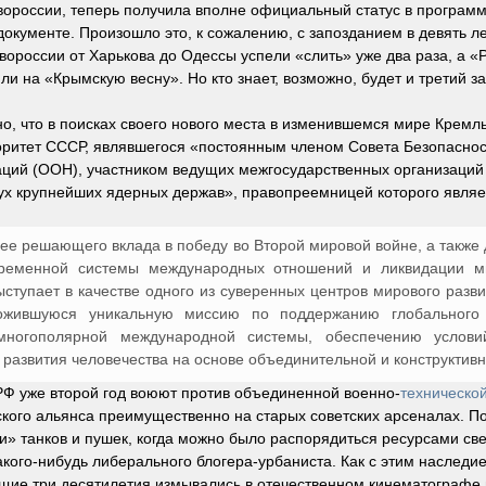
ороссии, теперь получила вполне официальный статус в програм
окументе. Произошло это, к сожалению, с запозданием в девять ле
ороссии от Харькова до Одессы успели «слить» уже два раза, а «
и на «Крымскую весну». Но кто знает, возможно, будет и третий за
но, что в поисках своего нового места в изменившемся мире Кремл
оритет СССР, являвшегося «постоянным членом Совета Безопасно
ий (ООН), участником ведущих межгосударственных организаций 
вух крупнейших ядерных держав», правопреемницей которого являе
 ее решающего вклада в победу во Второй мировой войне, а также
временной системы международных отношений и ликвидации м
ступает в качестве одного из суверенных центров мирового разв
ложившуюся уникальную миссию по поддержанию глобального
многополярной международной системы, обеспечению услови
 развития человечества на основе объединительной и конструктивн
РФ уже второй год воюют против объединенной военно-
техническо
кого альянса преимущественно на старых советских арсеналах. П
и» танков и пушек, когда можно было распорядиться ресурсами св
кого-нибудь либерального блогера-урбаниста. Как с этим наследи
ущие три десятилетия измывались в отечественном кинематографе