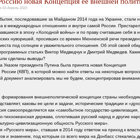
 Россию новая Концепция ее внешней поли
но
03 Апрель 2023
бытия, последовавшие за Майданом 2014 года на Украине, стали 
са в международных отношениях и внутри самой России. Престаре
авшиеся в эпоху «Холодной войны» и по праву считавшие себя в 
йских нуворишей, просивших со времен Мюнхенской речи президен
 места под солнцем и уважительного отношения. Об этой своей об
 программных статьях Виктор Медведчук и Дмитрий Медведев. Какие
ыли сделаны выводы?
да Указом президента Путина была принята новая Концепция
и
России (КВП), в которой можно найти ответы на некоторые вопрос
 документ анализировать мы не будем, сконцентрировав внимани
я формирования внешнеполитической концепции страны необходим
дставляет, каковы ее цели и задачи, исторические традиции и «дух
оссия самоопределяется как «самобытное государство-цивилизация
ро-тихоокеанская держава, сплотившая русский народ и другие нар
ьтурно-цивилизационную общность Русского мира».
я «Русского мира», ставшая в 2014 году ответом на приход к власт
тов и знаменем, под которым со всего мира на Донбасс стекались 