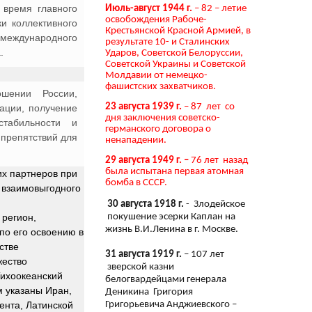
 время главного
Июль-август 1944 г.
– 82 – летие
освобождения Рабоче-
и коллективного
Крестьянской Красной Армией, в
 международного
результате 10- и Сталинских
.
Ударов, Советской Белоруссии,
Советской Украины и Советской
Молдавии от немецко-
фашистских захватчиков.
ошении России,
23 августа 1939 г.
– 87 лет со
ации, получение
дня заключения советско-
стабильности и
германского договора о
 препятствий для
ненападении.
29 августа 1949 г. –
76 лет назад
была испытана первая атомная
х партнеров при
бомба в СССР.
 взаимовыгодного
30 августа 1918 г.
- Злодейское
покушение эсерки Каплан на
 регион,
жизнь В.И.Ленина в г. Москве.
 по его освоению в
стве
31 августа 1919 г.
– 107 лет
жество
зверской казни
Тихоокеанский
белогвардейцами генерала
м указаны Иран,
Деникина Григория
Григорьевича Анджиевского –
ента, Латинской