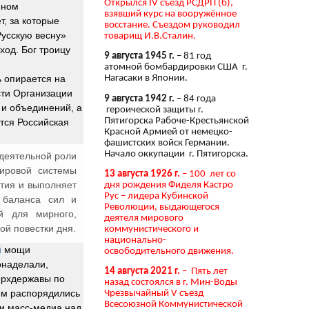
Открылся IV съезд РСДРП (б),
мном
взявший курс на вооружённое
т, за которые
восстание. Съездом руководил
Русскую весну»
товарищ И.В.Сталин.
ход. Бог троицу
9 августа 1945 г.
– 81 год
атомной бомбардировки США г.
ь опирается на
Нагасаки в Японии.
сти Организации
9 августа 1942 г.
– 84 года
и объединений, а
героической защиты г.
Пятигорска Рабоче-Крестьянской
тся Российская
Красной Армией от немецко-
фашистских войск Германии.
Начало оккупации г. Пятигорска.
 деятельной роли
ировой системы
13 августа 1926 г.
– 100 лет со
ития и выполняет
дня рождения Фиделя Кастро
Рус – лидера Кубинской
 баланса сил и
Революции, выдающегося
й для мирного,
деятеля мирового
ой повестки дня.
коммунистического и
национально-
й
мощи
освободительного движения.
онаделали,
14 августа 2021 г.
– Пять лет
ерхдержавы по
назад состоялся в г. Мин-Воды
ем распорядились
Чрезвычайный V съезд
Всесоюзной Коммунистической
 и масс-медиа над