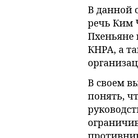
В данной 
речь Ким 
Пхеньяне 
КНРА, а т
организац
В своем в
понять, ч
руководст
ограничив
противник