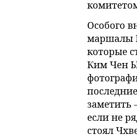
комитетом
Особого 
маршалы П
которые с
Ким Чен Ы
фотографи
последние
заметить 
если не ря
стоял Чхве