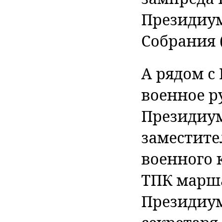
Президиум
Собрания 
А рядом с
военное р
Президиу
заместите
военного 
ТПК марша
Президиу