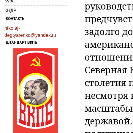
Куба
руководст
КНДР
предчувст
КОНТАКТЫ
задолго д
nikolaj-
degtyarenko@yandex.ru
американс
ШТАНДАРТ ВКПБ
отношений
Северная 
столетия п
несмотря 
масштабы,
державой.