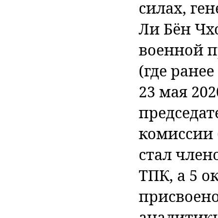
силах, ген
Ли Бён Чх
военной 
(где ране
23 мая 202
председат
комиссии (
стал член
ТПК, а 5 о
присвоено
аналитики