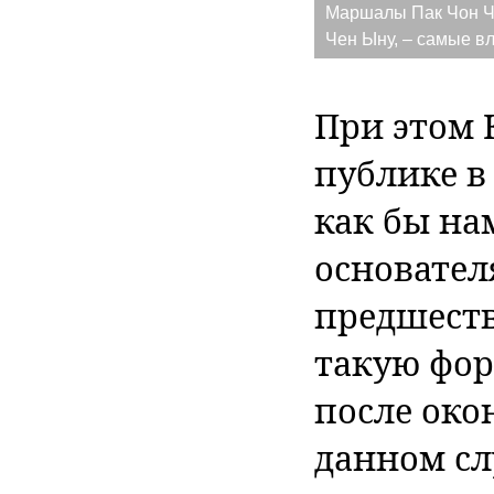
Маршалы Пак Чон Чх
Чен Ыну, – самые в
При этом 
публике в
как бы на
основателя
предшест
такую фор
после око
данном сл