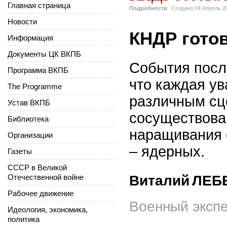
Главная страница
Подробности
Создано
04 Апрель 2
Новости
КНДР готов
Информация
Документы ЦК ВКПБ
События посл
Программа ВКПБ
что каждая у
The Programme
различным сц
Устав ВКПБ
сосуществован
Библиотека
наращивания 
Организации
– ядерных.
Газеты
СССР в Великой
Отечественной войне
Виталий
ЛЕБ
Рабочее движение
Военный эксп
Идеология, экономика,
политика