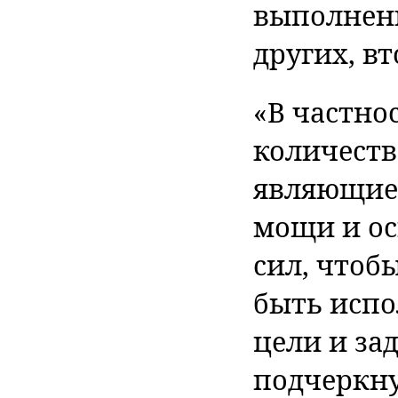
выполнени
других, в
«В частно
количеств
являющиес
мощи и о
сил, чтоб
быть испо
цели и за
подчеркну