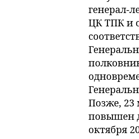
генерал-л
ЦК ТПК и 
соответст
Генерально
полковник
одновреме
Генеральн
Позже, 23 
повышен д
октября 2