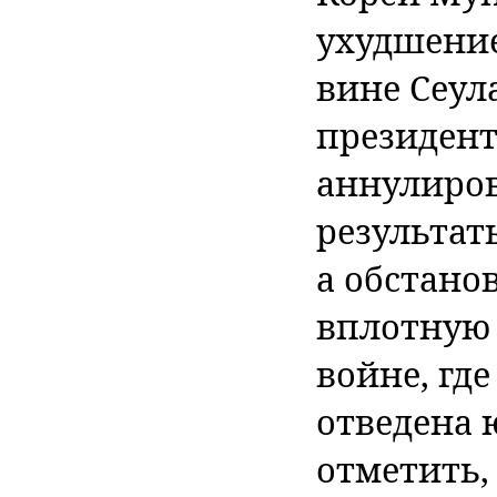
ухудшени
вине Сеул
президент
аннулиров
результат
а обстано
вплотную 
войне, гд
отведена 
отметить,