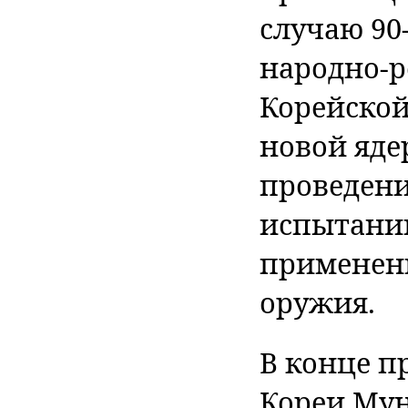
случаю 90
народно-
Корейской
новой яде
проведени
испытаний
применени
оружия.
В конце п
Кореи Мун