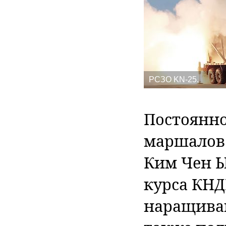
РСЗО KN-25.
Постоянно
маршалов 
Ким Чен Ы
курса КНД
наращиван