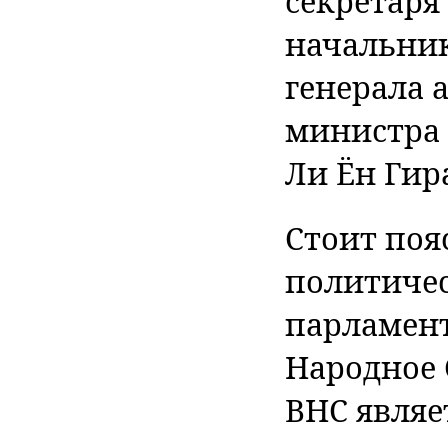
секретаря
начальник
генерала 
министра
Ли Ён Гир
Стоит поя
политичес
парламент
Народное 
ВНС явля