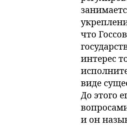
занимаетс
укреплени
что Госсо
государст
интерес т
исполнит
виде суще
До этого 
вопросами
и он назы