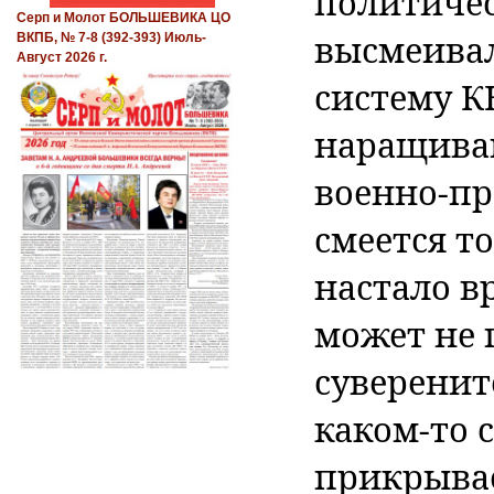
политичес
Серп и Молот БОЛЬШЕВИКА ЦО
высмеива
ВКПБ, № 7-8 (392-393) Июль-
Август 2026 г.
систему К
наращива
военно-п
смеется то
настало в
может не 
суверенит
каком-то 
прикрывае