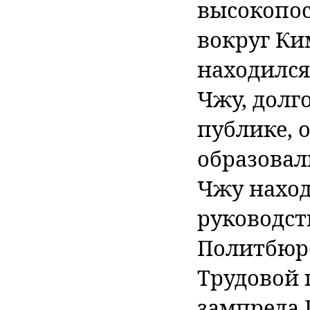
высокопос
вокруг Ки
находился
Чжу, долг
публике, 
образовал
Чжу наход
руководст
Политбюро
Трудовой 
зампреда 