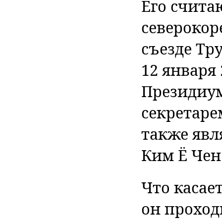
Его счита
северокор
съезде Тр
12 января 
Президиу
секретаре
также явл
Ким Ё Чен
Что касает
он проход