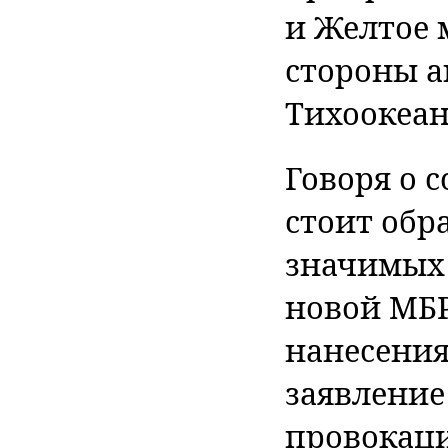
и Желтое 
стороны а
Тихоокеан
Говоря о с
стоит обр
значимых
новой МБР
нанесения
заявление
провокаци