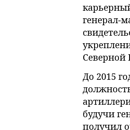
карьерный 
генерал-м
свидетель
укреплени
Северной 
До 2015 г
должность
артиллери
будучи ген
получил о