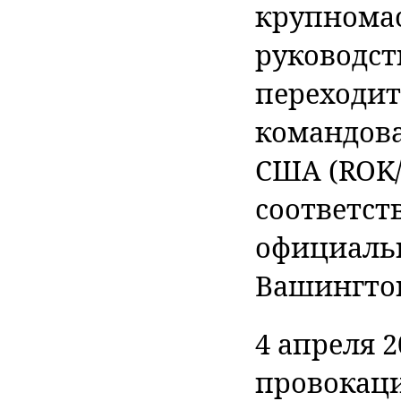
крупнома
руководст
переходит
командов
США (ROK/
соответст
официаль
Вашингтон
4 апреля 2
провокац