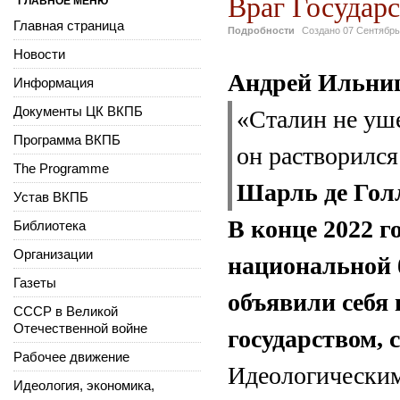
Враг Государс
ГЛАВНОЕ МЕНЮ
Главная страница
Подробности
Создано
07 Сентябрь
Новости
Андрей Ильни
Информация
Документы ЦК ВКПБ
«Сталин не уш
Программа ВКПБ
он растворился
The Programme
Шарль де Гол
Устав ВКПБ
В конце 2022 
Библиотека
Организации
национальной б
Газеты
объявили себя
СССР в Великой
Отечественной войне
государством, 
Рабочее движение
Идеологическим
Идеология, экономика,