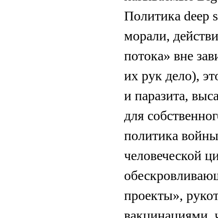
Политика dеep s
морали, действи
потока» вне за
их рук дело), э
и паразита, вы
для собственног
политика войны
человеческой ци
обескровливаю
проекты», руко
вакцинациями, 