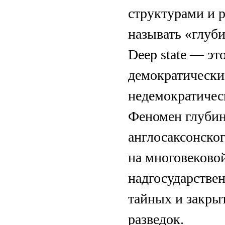
структурами и 
называть «глуби
Deep state — эт
демократически
недемократическ
Феномен глубинн
англосаксонско
на многовеково
надгосударстве
тайных и закры
разведок.