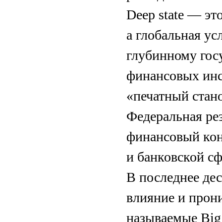
Deep state — это
а глобальная ус
глубинному госу
финансовых ин
«печатный стано
Федеральная ре
финансовый кон
и банковской сф
В последнее дес
влияние и прони
называемые Big 