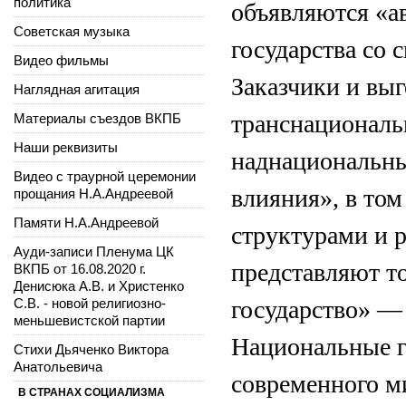
политика
объявляются «а
Советская музыка
государства со 
Видео фильмы
Заказчики и вы
Наглядная агитация
транснациональ
Материалы съездов ВКПБ
Наши реквизиты
наднациональны
Видео с траурной церемонии
влияния», в том
прощания Н.А.Андреевой
Памяти Н.А.Андреевой
структурами и 
Ауди-записи Пленума ЦК
представляют то
ВКПБ от 16.08.2020 г.
Денисюка А.В. и Христенко
С.В. - новой религиозно-
государство» — d
меньшевистской партии
Национальные г
Стихи Дьяченко Виктора
Анатольевича
современного м
В СТРАНАХ СОЦИАЛИЗМА