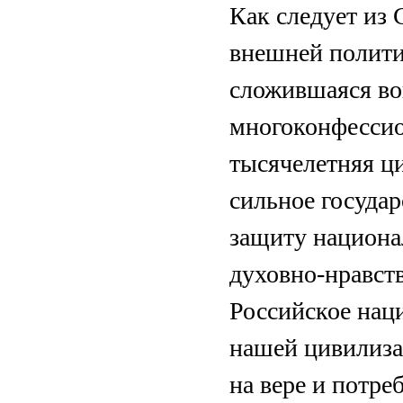
Как следует из 
внешней полити
сложившаяся во
многоконфессио
тысячелетняя ц
сильное государ
защиту национа
духовно-нравст
Российское нац
нашей цивилиза
на вере и потр