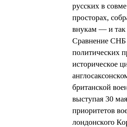
русских в совм
просторах, соб
внукам — и так 
Сравнение СНБ 
политических п
историческое ц
англосаксонско
британской воен
выступая 30 мая
приоритетов во
лондонского Ко