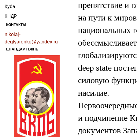
препятствие и г
Куба
на пути к миро
КНДР
КОНТАКТЫ
национальных г
nikolaj-
обессмысливает
degtyarenko@yandex.ru
ШТАНДАРТ ВКПБ
глобализируютс
deep state пост
силовую функци
насилие.
Первоочередные
и подчинение К
документов Зап