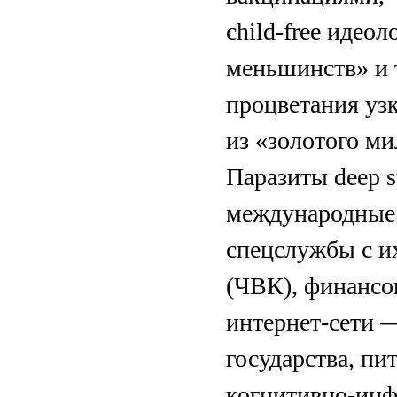
child-free идео
меньшинств» и т
процветания уз
из «золотого ми
Паразиты deep 
международные 
спецслужбы с 
(ЧВК), финансов
интернет-сети 
государства, пи
когнитивно-инф