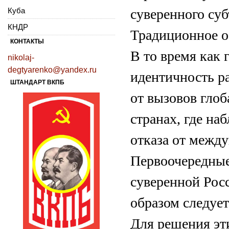
Куба
суверенного су
КНДР
Традиционное о
КОНТАКТЫ
В то время как 
nikolaj-
degtyarenko@yandex.ru
идентичность р
ШТАНДАРТ ВКПБ
от вызовов глоб
странах, где на
отказа от межд
Первоочередные
суверенной Рос
образом следуе
Для решения эти