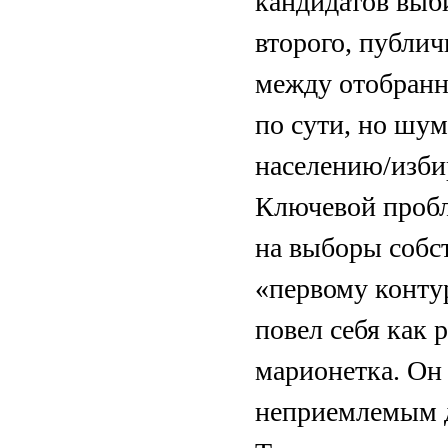
кандидатов выби
второго, публич
между отобран
по сути, но шу
населению/изби
Ключевой пробле
на выборы собст
«первому конту
повел себя как 
марионетка. Он 
неприемлемым д