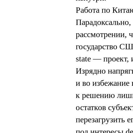
Работа по Кита
Парадоксально,
рассмотрении, 
государство СШ
state — проект,
Изрядно напряг
и во избежание 
к решению лиш
остатков субъе
перезагрузить 
под интересы dee