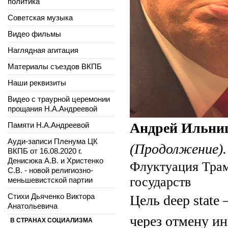
политика
Советская музыка
Видео фильмы
Наглядная агитация
Материалы съездов ВКПБ
Наши реквизиты
Видео с траурной церемонии
прощания Н.А.Андреевой
Андрей Ильни
Памяти Н.А.Андреевой
Ауди-записи Пленума ЦК
(Продолжение)
ВКПБ от 16.08.2020 г.
Денисюка А.В. и Христенко
Флуктуация Трам
С.В. - новой религиозно-
государств
меньшевистской партии
Стихи Дьяченко Виктора
Цель dеep stat
Анатольевича
через отмену ин
В СТРАНАХ СОЦИАЛИЗМА