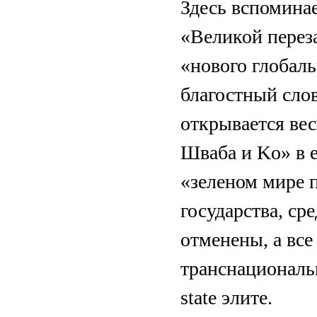
Здесь вспоминае
«Великой переза
«нового глобаль
благостный сло
открывается ве
Шваба и Ko» в 
«зеленом мире 
государства, ср
отменены, а вс
транснациональ
state элите.