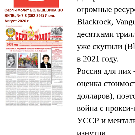
огромные ресу
Серп и Молот БОЛЬШЕВИКА ЦО
ВКПБ, № 7-8 (392-393) Июль-
Blackrock, Vang
Август 2026 г.
десятками трил
уже скупили (Bl
в 2021 году.
Россия для них 
оценка стоимос
долларов), поэт
война с прокси
УССР и менталь
изнутри.