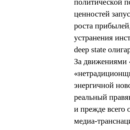
политической п
ценностей запус
роста прибылей
устранения инс
dеep state олига
За движениями 
«нетрадиционщи
энергичной ново
реальный правящ
и прежде всего 
медиа-транснац