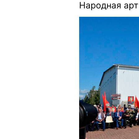
Народная ар
https://avatars.dzeninfr
zen_doc/9856080/pub_