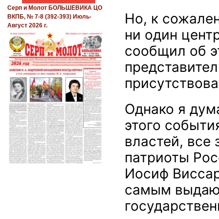
Серп и Молот БОЛЬШЕВИКА ЦО
Но, к сожале
ВКПБ, № 7-8 (392-393) Июль-
Август 2026 г.
ни один цент
сообщил об эт
представител
присутствова
Однако я дум
этого событи
властей, все
патриоты Рос
Иосиф Виссар
самым выдаю
государствен