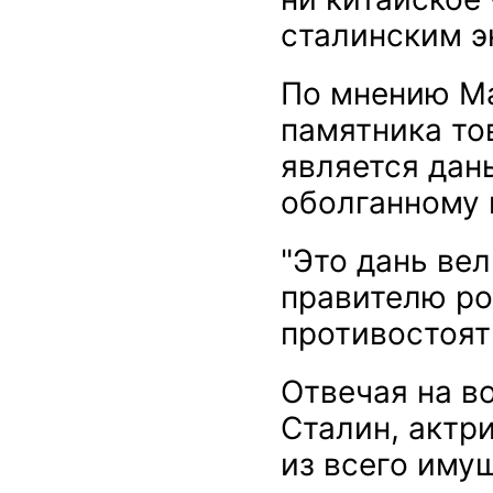
сталинским э
По мнению М
памятника то
является дан
оболганному 
"Это дань ве
правителю ро
противостоят
Отвечая на во
Сталин, актр
из всего иму