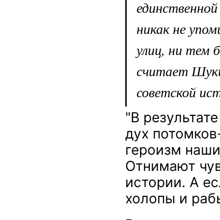
единственной
никак не упом
улиц, ни тем б
считает Шукш
советской ис
"В результат
дух потомков
героизм наши
Отнимают чув
истории. А ес
холопы и раб