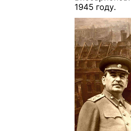
1945 году.
https://avatars.dzeninfr
zen_doc/118604/pub_6