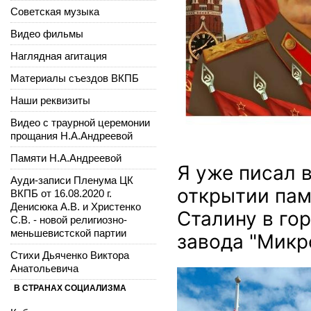
Советская музыка
Видео фильмы
Наглядная агитация
Материалы съездов ВКПБ
Наши реквизиты
Видео с траурной церемонии
прощания Н.А.Андреевой
Памяти Н.А.Андреевой
Я уже
писал в
Ауди-записи Пленума ЦК
открытии пам
ВКПБ от 16.08.2020 г.
Денисюка А.В. и Христенко
Сталину в го
С.В. - новой религиозно-
меньшевистской партии
завода "Микр
Стихи Дьяченко Виктора
Анатольевича
https://avatars.dzeninfr
В СТРАНАХ СОЦИАЛИЗМА
zen_doc/1945976/pub_