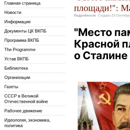
Главная страница
площади!": М
Новости
Подробности
Создано
23 Сентябрь
Информация
"Место па
Документы ЦК ВКПБ
Красной п
Программа ВКПБ
The Programme
о Сталине
Устав ВКПБ
Библиотека
Организации
https://avatars.dzeninfr
Газеты
zen_doc/1860332/pub_
СССР в Великой
Отечественной войне
Рабочее движение
Идеология, экономика,
политика