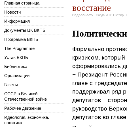
Главная страница
восстание
Новости
Подробности
Создано
03 Октябрь 
Информация
Политически
Документы ЦК ВКПБ
Программа ВКПБ
Формально против
The Programme
кризисом, который 
Устав ВКПБ
сформировались дв
Библиотека
− Президент Росси
Организации
главе с председат
Газеты
поддерживал ряд р
СССР в Великой
Отечественной войне
депутатов − сторон
руководство Верхо
Рабочее движение
депутатов во глав
Идеология, экономика,
политика