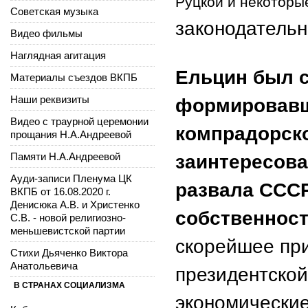
Руцкой и некоторы
Советская музыка
законодательн
Видео фильмы
Наглядная агитация
Ельцин был 
Материалы съездов ВКПБ
Наши реквизиты
формировавш
Видео с траурной церемонии
компрадорско
прощания Н.А.Андреевой
Памяти Н.А.Андреевой
заинтересова
Ауди-записи Пленума ЦК
развала СССР
ВКПБ от 16.08.2020 г.
Денисюка А.В. и Христенко
собственност
С.В. - новой религиозно-
меньшевистской партии
скорейшее при
Стихи Дьяченко Виктора
Анатольевича
президентской
В СТРАНАХ СОЦИАЛИЗМА
экономические