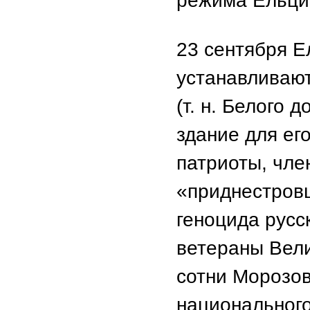
режима Ельци
23 сентября Е
устанавливают
(т. н. Белого 
здание для ег
патриоты, член
«приднестров
геноцида русс
ветераны Вели
сотни Морозов
национального