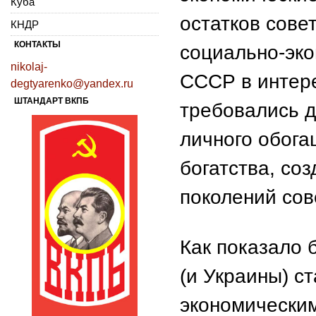
Куба
остатков сове
КНДР
КОНТАКТЫ
социально-эко
nikolaj-
СССР в интер
degtyarenko@yandex.ru
ШТАНДАРТ ВКПБ
требовались д
личного обога
богатства, со
поколений сов
Как показало 
(и Украины) с
экономически