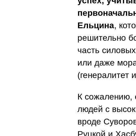
успех, учиты
первоначаль
Ельцина
, кот
решительно бо
часть силовых
или даже мор
(генералитет 
К сожалению, 
людей с высо
вроде Суворов
Руцкой и Хасб