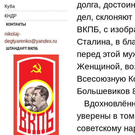
долга, достои
Куба
дел, склоняют
КНДР
КОНТАКТЫ
ВКПБ, с изобр
nikolaj-
Сталина, в бл
degtyarenko@yandex.ru
ШТАНДАРТ ВКПБ
перед этой му
Женщиной, во
Всесоюзную К
Большевиков 8
Вдохновлённы
уверены в том
советскому на