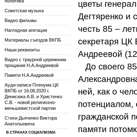
политика
цветы генерал
Советская музыка
Дегтяренко и 
Видео фильмы
честь 85 – ле
Наглядная агитация
секретаря ЦК
Материалы съездов ВКПБ
Наши реквизиты
Андреевой (12.
Видео с траурной церемонии
До своего 85
прощания Н.А.Андреевой
Памяти Н.А.Андреевой
Александровна
Ауди-записи Пленума ЦК
ней, как о че
ВКПБ от 16.08.2020 г.
Денисюка А.В. и Христенко
потенциалом, 
С.В. - новой религиозно-
меньшевистской партии
гражданской п
Стихи Дьяченко Виктора
Анатольевича
памяти потомк
В СТРАНАХ СОЦИАЛИЗМА