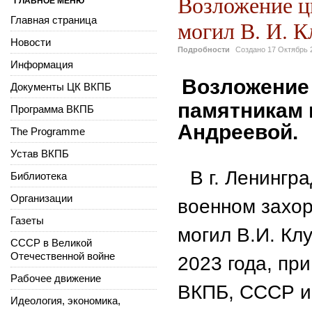
Возложение ц
ГЛАВНОЕ МЕНЮ
Главная страница
могил В. И. К
Новости
Подробности
Создано
17 Октябрь 
Информация
Возложение
Документы ЦК ВКПБ
памятникам м
Программа ВКПБ
Андреевой.
The Programme
Устав ВКПБ
В г. Ленингр
Библиотека
Организации
военном захо
Газеты
могил В.И. Кл
СССР в Великой
Отечественной войне
2023 года, пр
Рабочее движение
ВКПБ, СССР и
Идеология, экономика,