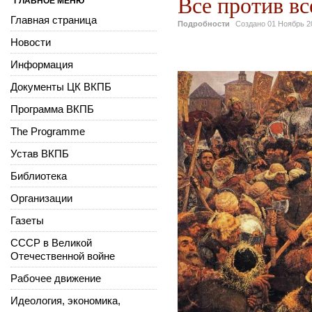
Все против вс
ГЛАВНОЕ МЕНЮ
Главная страница
Подробности
Создано
01 Ноябрь 2
Новости
Информация
Документы ЦК ВКПБ
Программа ВКПБ
The Programme
Устав ВКПБ
Библиотека
Организации
Газеты
СССР в Великой
Отечественной войне
Рабочее движение
Идеология, экономика,