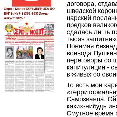
договора, отдав
Серп и Молот БОЛЬШЕВИКА ЦО
шведской корон
ВКПБ, № 7-8 (392-393) Июль-
царский послан
Август 2026 г.
предков великог
сдалась лишь по
тысяч защитнико
Понимая безнад
воевода Пушкин
переговоры со 
капитуляции - с
в живых со сво
То есть мои кар
«территориальн
Самозванца. Ой,
каких-нибудь ин
Смутное время 