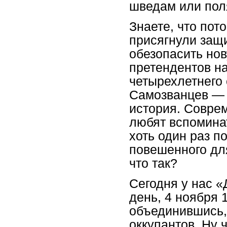
шведам или пол
Знаете, что пот
присягнули защи
обезопасить но
претендентов на
четырехлетнего
Самозванцев — 
история. Совре
любят вспоминат
хоть один раз п
повешенного дл
что так?
Сегодня у нас «
день, 4 ноября 
объединившись,
оккупантов. Ну 