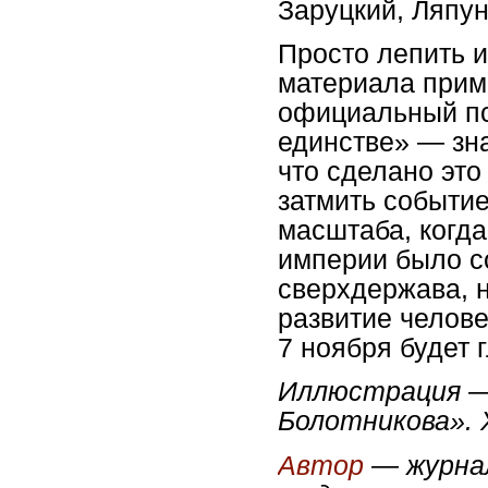
Заруцкий, Ляпун
Просто лепить и
материала прим
официальный пс
единстве» — зн
что сделано это
затмить событие
масштаба, когд
империи было со
сверхдержава, 
развитие челове
7 ноября будет 
Иллюстрация —
Болотникова». Х
Автор
— журнал