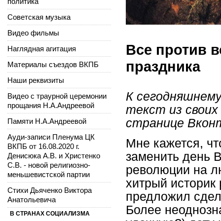
политика
Советская музыка
Видео фильмы
Все против в
Наглядная агитация
праздника
Материалы съездов ВКПБ
Наши реквизиты
К сегодняшнему
Видео с траурной церемонии
прощания Н.А.Андреевой
текст из своих
странице Вкон
Памяти Н.А.Андреевой
Ауди-записи Пленума ЦК
Мне кажется, чт
ВКПБ от 16.08.2020 г.
заменить день 
Денисюка А.В. и Христенко
С.В. - новой религиозно-
революции на лю
меньшевистской партии
хитрый историк
Стихи Дьяченко Виктора
предложил сдел
Анатольевича
Более неоднозна
В СТРАНАХ СОЦИАЛИЗМА