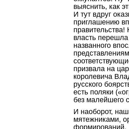
выяснить, как э
И тут вдруг ока
приглашению впо
правительства!
власть перешла 
названного впо
представлениям 
соответствующи
призвала на цар
королевича Вла
русского боярст
есть поляки («о
без малейшего с
И наоборот, на
мятежниками, о
формирований. 