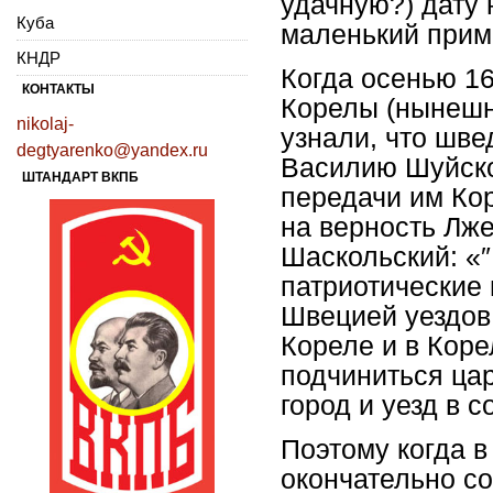
удачную?) дату 
Куба
маленький прим
КНДР
Когда осенью 16
КОНТАКТЫ
Корелы (нынешн
nikolaj-
узнали, что шв
degtyarenko@yandex.ru
Василию Шуйско
ШТАНДАРТ ВКПБ
передачи им Кор
на верность Лже
Шаскольский: «
патриотические
Швецией уездов
Кореле и в Коре
подчиниться цар
город и уезд в с
Поэтому когда в
окончательно с