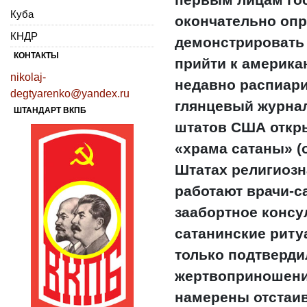
Куба
окончательно опр
КНДР
демонстрировать
КОНТАКТЫ
прийти к америка
nikolaj-
недавно распиар
degtyarenko@yandex.ru
глянцевый журнал
ШТАНДАРТ ВКПБ
штатов США откр
«храма сатаны» 
Штатах религиозна
работают врачи-с
заабортное консу
сатанинские риту
только подтвердил
жертвоприношение
намерены отстаив