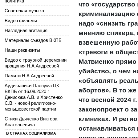
политика
что «государство 
Советская музыка
криминализацию с
Видео фильмы
надо «снизить гра
Наглядная агитация
мнению спикера,
Материалы съездов ВКПБ
взвешенную работ
Наши реквизиты
«тревоги в общест
Видео с траурной церемонии
Матвиенко прямо с
прощания Н.А.Андреевой
убийство, о чем н
Памяти Н.А.Андреевой
«объявлять реал
Ауди-записи Пленума ЦК
абортов». В то ж
ВКПБ от 16.08.2020 г.
Денисюка А.В. и Христенко
что весной 2024 г
С.В. - новой религиозно-
законопроект о з
меньшевистской партии
клиниках. И реги
Стихи Дьяченко Виктора
Анатольевича
останавливаться 
В СТРАНАХ СОЦИАЛИЗМА
первым лицам го