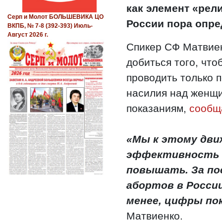
как элемент «рел
Серп и Молот БОЛЬШЕВИКА ЦО
России пора опре
ВКПБ, № 7-8 (392-393) Июль-
Август 2026 г.
Спикер СФ Матвие
добиться того, чт
проводить только п
насилия над женщи
показаниям,
сообщ
«Мы к этому движ
эффективность 
повышать. За по
абортов в России
менее, цифры по
Матвиенко.