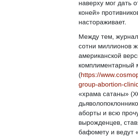
наверху мог дать 
коней» противников
настораживает.
Между тем, журнал
сотни миллионов ж
американской верс
комплиментарный 
(
https://www.cosmop
group-abortion-clin
«храма сатаны» (Х
дьяволопоклоннико
аборты и всю проч
вырожденцев, став
бафомету и ведут 