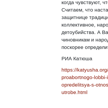
когда чувствуют, ч
Считаем, что наста
защитнице традици
коллективное, нар
детоубийства. А В
чиновникам и наро
поскорее определи
РИА Катюша
https://katyusha.or
proabortnogo-lobbi-
opredelitsya-s-otno
utrobe.html