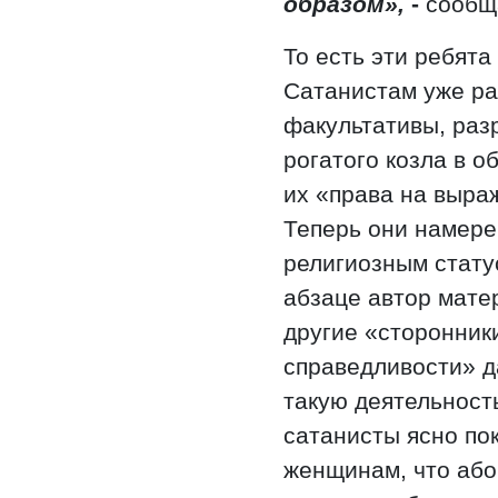
образом»,
-
сообща
То есть эти ребят
Сатанистам уже р
факультативы, раз
рогатого козла в 
их «права на выра
Теперь они намере
религиозным стату
абзаце автор матер
другие «сторонник
справедливости» д
такую деятельност
сатанисты ясно по
женщинам, что або