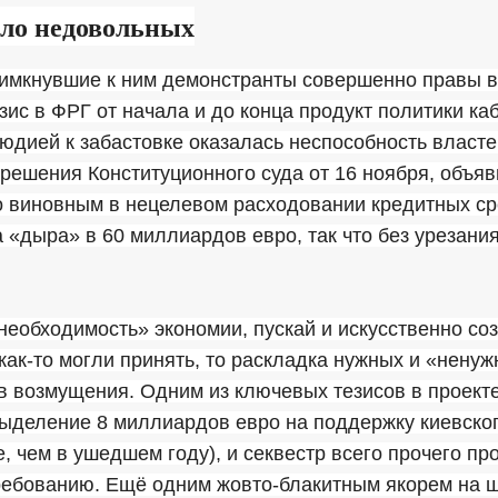
ело недовольных
имкнувшие к ним демонстранты совершенно правы в 
ис в ФРГ от начала и до конца продукт политики ка
дией к забастовке оказалась неспособность власте
 решения Конституционного суда от 16 ноября, объя
о виновным в нецелевом расходовании кредитных ср
а «дыра» в 60 миллиардов евро, так что без урезани
необходимость» экономии, пускай и искусственно со
ак-то могли принять, то раскладка нужных и «ненуж
в возмущения. Одним из ключевых тезисов в проект
выделение 8 миллиардов евро на поддержку киевско
, чем в ушедшем году), и секвестр всего прочего пр
требованию. Ещё одним жовто-блакитным якорем на 