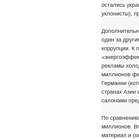
остались укра
уклонисты), п
Дополнительн
один за друг
коррупции. К 
«энергоэффект
рекламы холод
миллионов фе
Германии (кот
странах Азии 
салонами пред
По сравнению
миллионов. Вп
материал и (о