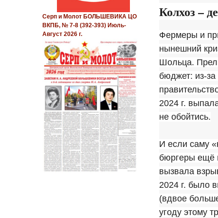
Колхоз – д
Серп и Молот БОЛЬШЕВИКА ЦО
ВКПБ, № 7-8 (392-393) Июль-
Фермеры и пр
Август 2026 г.
нынешний криз
Шольца. Прелю
бюджет: из-за
правительств
2024 г. выпал
не обойтись.
И если саму «
бюргеры ещё к
вызвала взры
2024 г. было 
(вдвое больше
угоду этому 