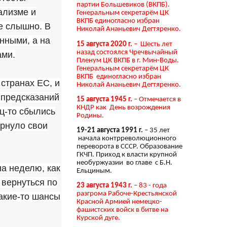
партии Большевиков (ВКПБ).
ализме и
Генеральным секретарём ЦК
ВКПБ единогласно избран
е слышно. В
Николай Ананьевич Дегтяренко.
нными, а на
15 августа 2020 г.
– Шесть лет
назад состоялся Чречвычайный
ами.
Пленум ЦК ВКПБ в г. Мин-Воды.
Генеральным секретарём ЦК
ВКПБ единогласно избран
 странах ЕС, и
Николай Ананьевич Дегтяренко.
 предсказаний
15 августа 1945 г.
– Отмечается в
КНДР как День возрождения
ц-то сбылись
Родины.
ырнуло свои
19-21 августа 1991 г.
– 35 лет
начала контрреволюционного
переворота в СССР. Образование
ГКЧП. Приход к власти крупной
необуржуазии во главе с Б.Н.
а неделю, как
Ельциным.
 вернуться по
23 августа 1943 г.
– 83 - года
разгрома Рабоче-Крестьянской
какие-то шансы
Красной Армией немецко-
фашистских войск в битве на
Курской дуге.