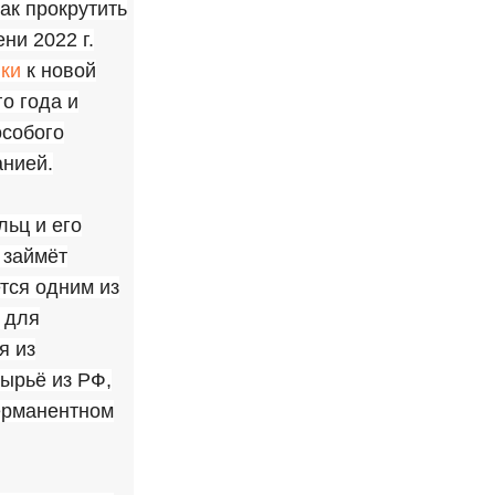
ак прокрутить
ни 2022 г.
ки
к новой
о года и
особого
анией.
льц и его
 займёт
тся одним из
 для
я из
ырьё из РФ,
перманентном