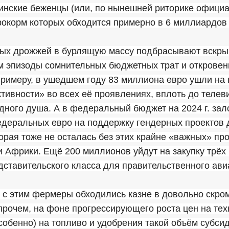
инские беженцы (или, по нынешней риторике официа
рокорм которых обходится примерно в 6 миллиардов
ых дрожжей в бурлящую массу подбрасывают вскр
им эпизоды сомнительных бюджетных трат и открове
примеру, в ушедшем году 83 миллиона евро ушли на
ивности» во всех её проявлениях, вплоть до телев
ного душа. А в федеральный бюджет на 2024 г. зал
деральных евро на поддержку гендерных проектов 
орая тоже не осталась без этих крайне «важных» про
и Африки. Ещё 200 миллионов уйдут на закупку трёх
ставительского класса для правительственного ави
 с этим фермеры обходились казне в довольно скро
рочем, на фоне прогрессирующего роста цен на тех
собенно) на топливо и удобрения такой объём субси