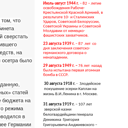
Июль-август 1944 г.
– 82 – летие
освобождения Рабоче-
Крестьянской Красной Армией, в
результате 10- и Сталинских
том, что
Ударов, Советской Белоруссии,
Советской Украины и Советской
бинета
Молдавии от немецко-
фашистских захватчиков.
й сверстать
вившего
23 августа 1939 г.
– 87 лет со
дня заключения советско-
едств, на
германского договора о
ненападении.
я осетра было
29 августа 1949 г. –
76 лет назад
была испытана первая атомная
бомба в СССР.
30 августа 1918 г.
- Злодейское
зданную,
покушение эсерки Каплан на
ных» статей
жизнь В.И.Ленина в г. Москве.
е бюджета на
31 августа 1919 г.
– 107 лет
го режима
зверской казни
белогвардейцами генерала
оводился в
Деникина Григория
шее Германии
Григорьевича Анджиевского –