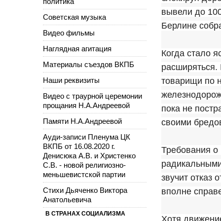
политика
вывели до 100
Советская музыка
Берлине собра
Видео фильмы
Наглядная агитация
Когда стало я
Материалы съездов ВКПБ
расширяться.
Наши реквизиты
товарищи по н
железнодорожн
Видео с траурной церемонии
прощания Н.А.Андреевой
пока не постр
Памяти Н.А.Андреевой
своими бредо
Ауди-записи Пленума ЦК
ВКПБ от 16.08.2020 г.
Требования о
Денисюка А.В. и Христенко
радикальными
С.В. - новой религиозно-
меньшевистской партии
звучит отказ 
Стихи Дьяченко Виктора
вполне справ
Анатольевича
В СТРАНАХ СОЦИАЛИЗМА
Хотя движение