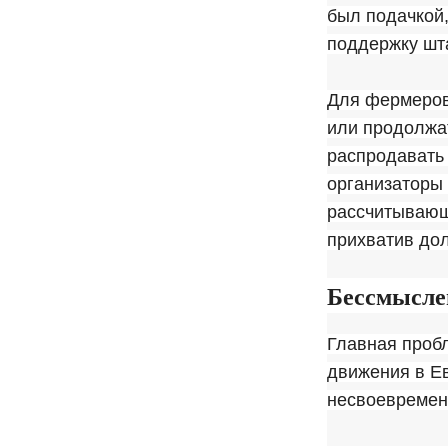
был подачкой,
поддержку шта
Для фермеров
или продолжат
распродавать 
организаторы 
рассчитывающ
прихватив дол
Бессмысл
Главная проб
движения в Ев
несвоевремен