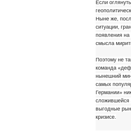
Если оглянуть
геополитическ
Ныне же, посл
ситуации, гра
появления на 
смысла мирить
Поэтому не та
команда «деф
нынешний мин
самых популяр
Германии» ник
сложившейся з
выгодные рын
кризисе.