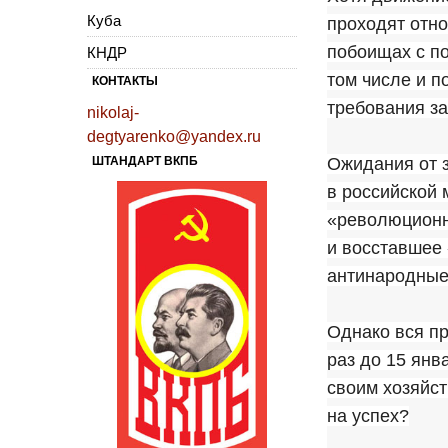
Куба
проходят отно
побоищах с п
КНДР
том числе и п
КОНТАКТЫ
требования з
nikolaj-
degtyarenko@yandex.ru
ШТАНДАРТ ВКПБ
Ожидания от з
в российской 
«революционно
и восставшее 
антинародные
Однако вся пр
раз до 15 ян
своим хозяйст
на успех?