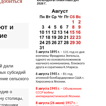
 добиться
КАЛЕНДАРЬ ПАМЯТНЫХ ДАТ
2026 Г.
ют и
ие
5 августа 1895 г.
– 131 год со дня
кончины Фридриха Энгельса,
одного из основоположников
научного коммунизма, близкого
ей дали
друга и соратника К.Маркса.
ных субсидий
6 августа 1945 г.
– 81 год
атомной бомбардировки США г.
ение сельского
Хиросима в Японии.
8 августа 1945 г.
– Объявление
едив о
СССР войны
империалистической Японии.
ну столицы,
8 августа (26 июля) 1917 г.
–
астовщики