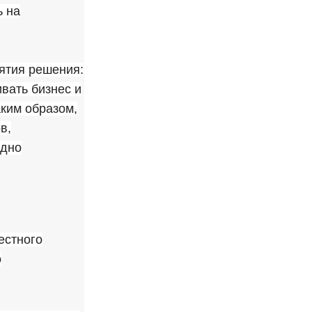
ь на
ятия решения:
ивать бизнес и
аким образом,
в,
одно
естного
о