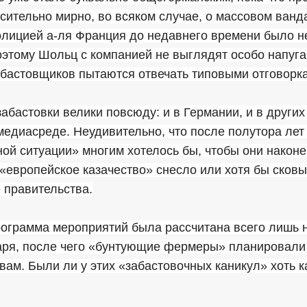
сительно мирно, во всяком случае, о массовом ванд
олицией а-ля Франция до недавнего времени было н
оэтому Шольц с компанией не выглядят особо напуга
абастовщиков пытаются отвечать типовыми отговорк
абастовки велики повсюду: и в Германии, и в других
медиасреде. Неудивительно, что после полутора лет
й ситуации» многим хотелось бы, чтобы они наконе
«европейское казачество» снесло или хотя бы сков
 правительства.
ограмма мероприятий была рассчитана всего лишь н
варя, после чего «бунтующие фермеры» планировали
вам. Были ли у этих «забастовочных каникул» хоть 