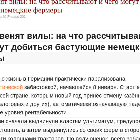
ят вилы: на что рассчитывают и чего могут
 немецкие фермеры
но
20 Январь 2024
звенят вилы: на что рассчитыва
гут добиться бастующие немецк
ы
лю жизнь в Германии практически парализована
тической
забастовкой, начавшейся 8 января. Старт 
ей стране, которым новый год принёс отмену казён
алоговых и других), автоматически означающую пад
е уровня рентабельности.
ии сначала выдвинули властям ультиматум, предупр
стовать, а затем выдвинулись со своих ферм в сторо
ги колоннами тракторов. По ряду оценок, всего заб