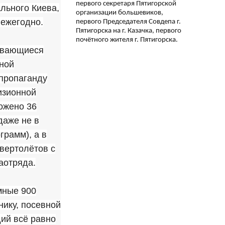
первого секретаря Пятигорской
льного Киева,
организации большевиков,
 ежегодно.
первого Председателя Совдепа г.
Пятигорска на г. Казачка, первого
почётного жителя г. Пятигорска.
ывающиеся
нной
 пропаганду
изионной
ожено 36
даже не в
грамм), а в
 вертолётов с
аотряда.
мные 900
нику, посевной
дий всё равно