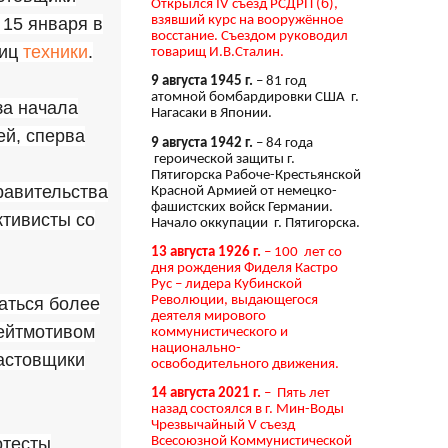
Открылся IV съезд РСДРП (б),
взявший курс на вооружённое
 15 января в
восстание. Съездом руководил
ниц
техники
.
товарищ И.В.Сталин.
9 августа 1945 г.
– 81 год
атомной бомбардировки США г.
за начала
Нагасаки в Японии.
ей, сперва
9 августа 1942 г.
– 84 года
героической защиты г.
Пятигорска Рабоче-Крестьянской
правительства
Красной Армией от немецко-
фашистских войск Германии.
ктивисты со
Начало оккупации г. Пятигорска.
13 августа 1926 г.
– 100 лет со
дня рождения Фиделя Кастро
Рус – лидера Кубинской
Революции, выдающегося
аться более
деятеля мирового
лейтмотивом
коммунистического и
национально-
бастовщики
освободительного движения.
14 августа 2021 г.
– Пять лет
назад состоялся в г. Мин-Воды
Чрезвычайный V съезд
отесты
Всесоюзной Коммунистической