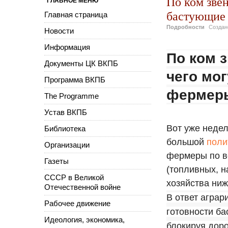
По ком звен
ГЛАВНОЕ МЕНЮ
бастующие
Главная страница
Подробности
Созда
Новости
Информация
По ком 
Документы ЦК ВКПБ
чего мо
Программа ВКПБ
фермер
The Programme
Устав ВКПБ
Вот уже неде
Библиотека
большой
поли
Организации
фермеры по вс
Газеты
(топливных, н
СССР в Великой
хозяйства ниж
Отечественной войне
В ответ аграр
Рабочее движение
готовности ба
Идеология, экономика,
блокируя доро