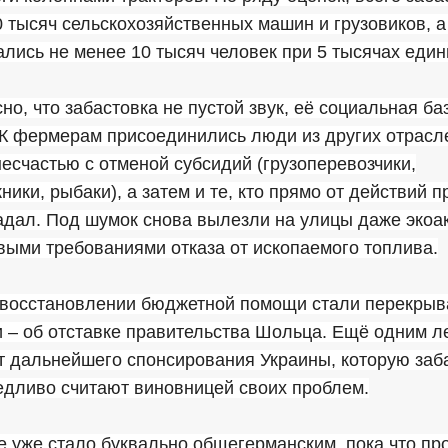
 тысяч сельскохозяйственных машин и грузовиков, а
лись не менее 10 тысяч человек при 5 тысячах еди
сно, что забастовка не пустой звук, её социальная ба
 К фермерам присоединились люди из других отрасл
есчастью с отменой субсидий (грузоперевозчики,
ики, рыбаки), а затем и те, кто прямо от действий 
адал. Под шумок снова вылезли на улицы даже экоа
выми требованиями отказа от ископаемого топлива.
 восстановлении бюджетной помощи стали перекрыв
 – об отставке правительства Шольца. Ещё одним 
от дальнейшего спонсирования Украины, которую за
едливо считают виновницей своих проблем.
 уже стало буквально общегерманским, пока что пр