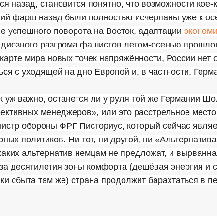
ся назад, становится понятно, что возможности кое-к
ий фарш назад были полностью исчерпаны уже к осе
е успешного поворота на Восток, адаптации
экономи
ндиозного разгрома фашистов летом-осенью прошлог
карте мира новых точек напряжённости, России нет 
ся с уходящей на дно Европой и, в частности, Герм
к уж важно, останется ли у руля той же Германии Шо
ективных менеджеров», или это расстрельное место
истр обороны ФРГ Писториус, который сейчас являе
ных политиков. Ни тот, ни другой, ни «Альтернатива
аких альтернатив немцам не предложат, и вырванна
а десятилетия зоны комфорта (дешёвая энергия и с
ки сбыта там же) страна продолжит барахтаться в 