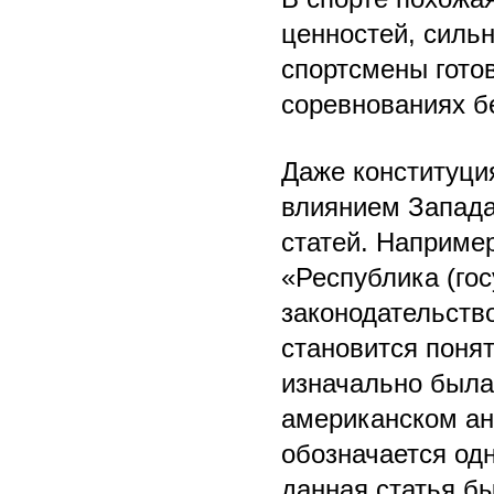
ценностей, сильн
спортсмены гото
соревнованиях бе
Даже конституци
влиянием Запада
статей. Например
«Республика (гос
законодательство
становится понят
изначально была
американском анг
обозначается одн
данная статья б