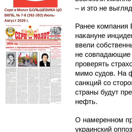
– и это не выгля
Серп и Молот БОЛЬШЕВИКА ЦО
ВКПБ, № 7-8 (392-393) Июль-
Август 2026 г.
Ранее компания 
накануне инциде
ввели собственн
не совпадающие 
проверять страх
мимо судов. На 
санкций со стор
страны будут пр
нефть.
О намеренном пр
украинский оппо