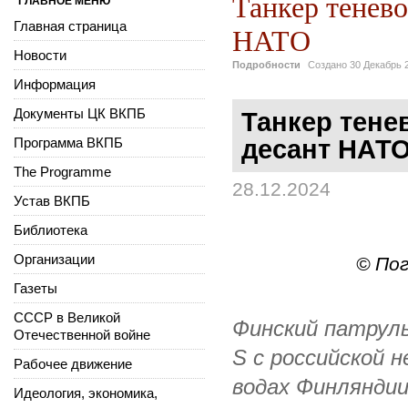
Танкер тенево
ГЛАВНОЕ МЕНЮ
Главная страница
НАТО
Новости
Подробности
Создано
30 Декабрь 
Информация
Документы ЦК ВКПБ
Танкер тене
Программа ВКПБ
десант НАТ
The Programme
28.12.2024
Устав ВКПБ
Библиотека
Организации
© По
Газеты
СССР в Великой
Финский патруль
Отечественной войне
S с российской 
Рабочее движение
водах Финляндии
Идеология, экономика,