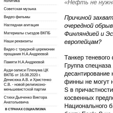
политика
«Нефть не нужна
Советская музыка
Причиной захват
Видео фильмы
очередной обрыв
Наглядная агитация
Финляндией и Эс
Материалы съездов ВКПБ
европейцам?
Наши реквизиты
Видео с траурной церемонии
прощания Н.А.Андреевой
Танкер теневого
Памяти Н.А.Андреевой
Группа спецназа
Ауди-записи Пленума ЦК
десантирование 
ВКПБ от 16.08.2020 г.
Денисюка А.В. и Христенко
финны не могут 
С.В. - новой религиозно-
S в причастности
меньшевистской партии
косвенных предп
Стихи Дьяченко Виктора
Анатольевича
Национального 
В СТРАНАХ СОЦИАЛИЗМА