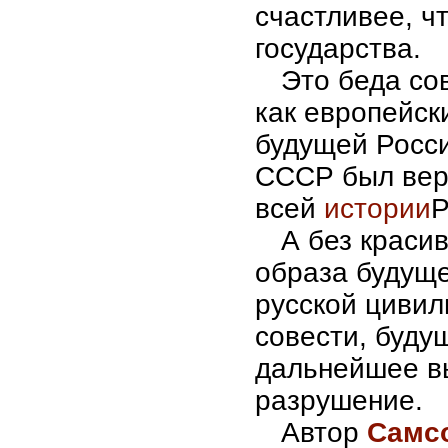
счастливее, ч
государства.
Это беда со
как европейск
будущей Росси
СССР был вер
всей
истории
Р
А без красив
образа будуще
русской цивил
совести, будущ
дальнейшее в
разрушение.
Автор
Самс