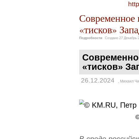
htt
Современное и
«тисков» Запа
Подробности
Создано
27 Декабрь 
Современное
«тисков» За
26.12.2024
,
Михаил Чи
©
В среде российск