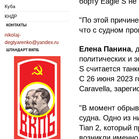
борту Eagle S не
Куба
КНДР
"По этой причине
КОНТАКТЫ
что с судном про
nikolaj-
degtyarenko@yandex.ru
Елена Панина
, 
ШТАНДАРТ ВКПБ
политических и э
S считается танк
С 26 июня 2023 г
Caravella, зарег
"В момент обрыв
судна. Одно из н
Tian 2, который 
возникли именно