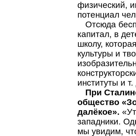
физический, и
потенциал чел
Отсюда бесп
капитал, в де
школу, котора
культуры и тв
изобразитель
конструкторск
институты и т. 
При Сталин
общество «Зо
далёкое».
«Ут
западники. Од
мы увидим, чт