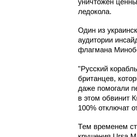
уничтожен ценный
ледокола.
Один из украинс
аудитории инсай
флагмана Миноб
"Русский корабл
британцев, котор
даже помогали п
в этом обвинит Ки
100% отключат от
Тем временем ст
крушения Ursa M