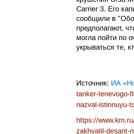
Carrier 3. Его к
сообщили в "Обо
предполагают, чт
могла пойти по о
укрываться те, к
Источник:
ИА «Н
tanker-tenevogo-fl
nazval-istinnuyu-ts
https://www.km.ru/
zakhvatil-desant-n