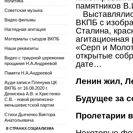
политика
памятников В.
Советская музыка
Выставлялись
Видео фильмы
ВКПБ с изобра
Сталина, кра
Наглядная агитация
агитационная 
Материалы съездов ВКПБ
«Серп и Моло
Наши реквизиты
открытые соб
Видео с траурной церемонии
дате…
прощания Н.А.Андреевой
Памяти Н.А.Андреевой
Ленин жил, Л
Ауди-записи Пленума ЦК
ВКПБ от 16.08.2020 г.
Денисюка А.В. и Христенко
Будущее за 
С.В. - новой религиозно-
меньшевистской партии
Пролетарии в
Стихи Дьяченко Виктора
Анатольевича
В СТРАНАХ СОЦИАЛИЗМА
Некоторые фот