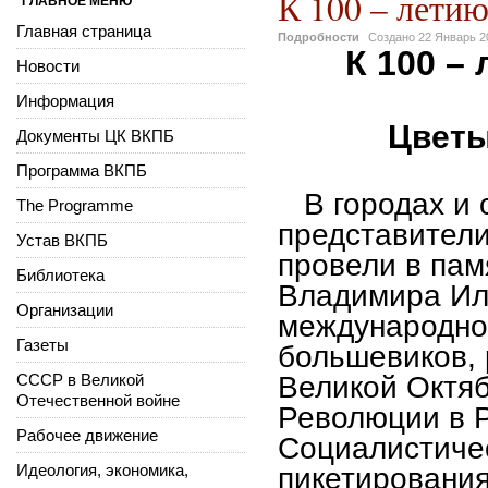
К 100 – летию
ГЛАВНОЕ МЕНЮ
Главная страница
Подробности
Создано
22 Январь 2
К 100 –
Новости
Информация
Цветы
Документы ЦК ВКПБ
Программа ВКПБ
В городах и с
The Programme
представител
Устав ВКПБ
провели в пам
Библиотека
Владимира Ил
Организации
международног
Газеты
большевиков, 
СССР в Великой
Великой Октя
Отечественной войне
Революции в Р
Рабочее движение
Социалистичес
Идеология, экономика,
пикетирования