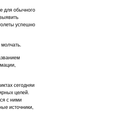
ые для обычного
 выявить
толеты успешно
 молчать.
азванием
рмации,
иктах сегодняи
ирных целей.
ся с ними
ные источники,