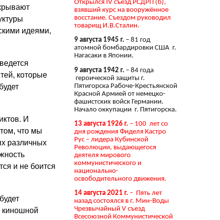
Открылся IV съезд РСДРП (б),
скрывают
взявший курс на вооружённое
восстание. Съездом руководил
уктуры
товарищ И.В.Сталин.
скими идеями,
9 августа 1945 г.
– 81 год
атомной бомбардировки США г.
Нагасаки в Японии.
 ведется
9 августа 1942 г.
– 84 года
тей, которые
героической защиты г.
Пятигорска Рабоче-Крестьянской
будет
Красной Армией от немецко-
фашистских войск Германии.
Начало оккупации г. Пятигорска.
иктов. И
13 августа 1926 г.
– 100 лет со
 том, что мы
дня рождения Фиделя Кастро
Рус – лидера Кубинской
ях различных
Революции, выдающегося
ожность
деятеля мирового
коммунистического и
тся и не боится
национально-
освободительного движения.
14 августа 2021 г.
– Пять лет
будет
назад состоялся в г. Мин-Воды
Чрезвычайный V съезд
й киношной
Всесоюзной Коммунистической