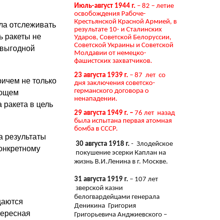
Июль-август 1944 г.
– 82 – летие
освобождения Рабоче-
Крестьянской Красной Армией, в
ла отслеживать
результате 10- и Сталинских
ь ракеты не
Ударов, Советской Белоруссии,
Советской Украины и Советской
 выгодной
Молдавии от немецко-
фашистских захватчиков.
23 августа 1939 г.
– 87 лет со
ичем не только
дня заключения советско-
германского договора о
ующем
ненападении.
 ракета в цель
29 августа 1949 г. –
76 лет назад
была испытана первая атомная
бомба в СССР.
а результаты
30 августа 1918 г.
- Злодейское
онкретному
покушение эсерки Каплан на
жизнь В.И.Ленина в г. Москве.
31 августа 1919 г.
– 107 лет
зверской казни
белогвардейцами генерала
щаются
Деникина Григория
тересная
Григорьевича Анджиевского –