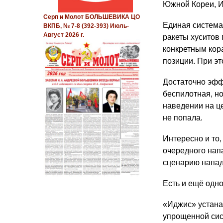
Южной Кореи, И
Серп и Молот БОЛЬШЕВИКА ЦО
Единая система
ВКПБ, № 7-8 (392-393) Июль-
Август 2026 г.
ракеты хуситов 
конкретным кор
позиции. При эт
Достаточно эфф
беспилотная, но
наведении на це
не попала.
Интересно и то
очередного нап
сценарию напад
Есть и ещё одн
«Иджис» устана
упрощенной сис