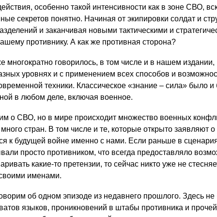
действия, особенно такой интенсивности как в зоне СВО, в
ные секретов понятно. Начиная от экипировки солдат и стр
азделений и заканчивая новыми тактическими и стратегиче
ашему противнику. А как же противная сторона?
же многократно говорилось, в том числе и в нашем издании,
разных уровнях и с применением всех способов и возможнос
овременной техники. Классическое «знание – сила» было и 
ной в любом деле, включая военное.
им о СВО, но в мире происходит множество военных конфл
 много стран. В том числе и те, которые открыто заявляют о
тся к будущей войне именно с нами. Если раньше в сценари
ывали просто противником, что всегда предоставляло возм
ривать какие-то претензии, то сейчас никто уже не стесняе
своими именами.
оворим об одном эпизоде из недавнего прошлого. Здесь не 
хватов языков, проникновений в штабы противника и проче