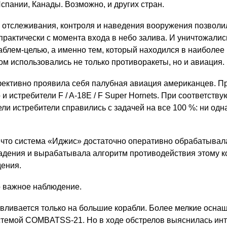
спании, Канады. Возможно, и других стран.
 отслеживания, контроля и наведения вооружения позволи
практически с момента входа в небо залива. И уничтожалис
аблем-целью, а именно тем, который находился в наиболее
ом использовались не только противоракеты, но и
авиация
.
ективно проявила себя палубная авиация американцев. Пр
 и истребители F / A-18E / F Super Hornets. При соответств
ли истребители справились с задачей на все 100 %: ни одна
, что система «Иджис» достаточно оперативно обрабатывал
адения и вырабатывала алгоритм противодействия этому к
ения.
о важное наблюдение.
вливается только на большие корабли. Более мелкие осна
темой COMBATSS-21. Но в ходе обстрелов выяснилась ин