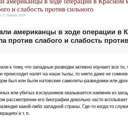
ли американцы в ходе операции в Красном 
ого и слабость против сильного
но
27 Январь 2024
али американцы в ходе операции в 
а против слабого и слабость проти
ли к тому, что западные разведки активно изучают все то, 
и происходит налет на наши тылы, то никто даже не сомнева
ядом был или были натовские самолеты-разведчики или
дро
нных или убитых вэсэушников оказывается наемник из запад
ом рассмотрении его биографии довольно часто всплывает
разведке какой-либо западной страны. Где-то когда-то служи
рациях и т. п.