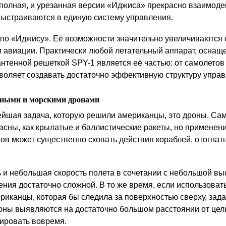
 полная, и урезанная версии «Иджиса» прекрасно взаимоде
 выстраиваются в единую систему управления.
 по «Иджису». Её возможности значительно увеличиваются 
 авиации. Практически любой летательный аппарат, осна
нтенной решеткой SPY-1 является её частью: от самолетов 
зволяет создавать достаточно эффективную структуру управ
шными и морскими дронами
йшая задача, которую решили американцы, это дроны. Сам
асны, как крылатые и баллистические ракеты, но применени
в может существенно сковать действия кораблей, отогнать
 и небольшая скорость полета в сочетании с небольшой вы
ния достаточно сложной. В то же время, если использовать
риканцы, которая бы следила за поверхностью сверху, зад
оны выявляются на достаточно большом расстоянии от цел
гировать вовремя.