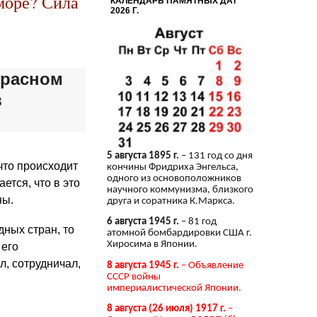
море? Сила
КАЛЕНДАРЬ ПАМЯТНЫХ ДАТ
2026 Г.
Красном
в
5 августа 1895 г.
– 131 год со дня
что происходит
кончины Фридриха Энгельса,
одного из основоположников
ется, что в это
научного коммунизма, близкого
ны
.
друга и соратника К.Маркса.
6 августа 1945 г.
– 81 год
ных стран, то
атомной бомбардировки США г.
Хиросима в Японии.
 его
л, сотрудничал,
8 августа 1945 г.
– Объявление
СССР войны
империалистической Японии.
8 августа (26 июля) 1917 г.
–