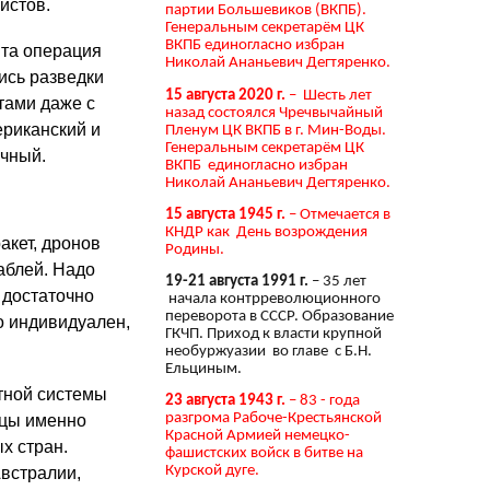
истов.
партии Большевиков (ВКПБ).
Генеральным секретарём ЦК
ВКПБ единогласно избран
Эта операция
Николай Ананьевич Дегтяренко.
ись разведки
15 августа 2020 г.
– Шесть лет
тами даже с
назад состоялся Чречвычайный
ериканский и
Пленум ЦК ВКПБ в г. Мин-Воды.
Генеральным секретарём ЦК
очный.
ВКПБ единогласно избран
Николай Ананьевич Дегтяренко.
15 августа 1945 г.
– Отмечается в
КНДР как День возрождения
акет, дронов
Родины.
раблей. Надо
19-21 августа 1991 г.
– 35 лет
т достаточно
начала контрреволюционного
переворота в СССР. Образование
о индивидуален,
ГКЧП. Приход к власти крупной
необуржуазии во главе с Б.Н.
Ельциным.
тной системы
23 августа 1943 г.
– 83 - года
разгрома Рабоче-Крестьянской
нцы именно
Красной Армией немецко-
х стран.
фашистских войск в битве на
Курской дуге.
встралии,