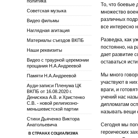
политика
То, что боевые 
Советская музыка
множество воен
различных подр
Видео фильмы
все интересно н
Наглядная агитация
Разведка, как у
Материалы съездов ВКПБ
постоянно, на 
Наши реквизиты
дает развитие с
Видео с траурной церемонии
оставаться исти
прощания Н.А.Андреевой
Мы много говор
Памяти Н.А.Андреевой
участвуют в них
Ауди-записи Пленума ЦК
враги, и готовя
ВКПБ от 16.08.2020 г.
учений нас наз
Денисюка А.В. и Христенко
С.В. - новой религиозно-
дипломатам оспа
меньшевистской партии
называть вещи 
Стихи Дьяченко Виктора
Анатольевича
Сегодня мы пог
героических за
В СТРАНАХ СОЦИАЛИЗМА