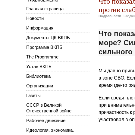
Что показа
ГЛАВНОЕ МЕНЮ
против слаб
Главная страница
Подробности
Созда
Новости
Информация
Что показ
Документы ЦК ВКПБ
море? Сил
Программа ВКПБ
сильного
The Programme
Устав ВКПБ
Мы давно привык
Библиотека
в зоне СВО. Есл
время где-то р
Организации
Газеты
Если среди пле
СССР в Великой
при внимательн
Отечественной войне
причастность к 
участвовал в опе
Рабочее движение
Идеология, экономика,