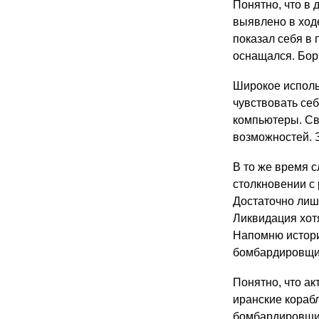
Понятно, что в 
выявлено в ход
показал себя в 
оснащался. Бор
Широкое исполь
чувствовать се
компьютеры. Св
возможностей. 
В то же время 
столкновении с
Достаточно лиш
Ликвидация хот
Напомню
истор
бомбардировщ
Понятно, что ак
иранские корабл
бомбардировщик