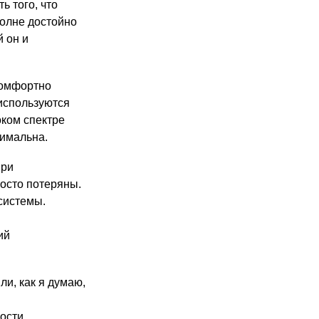
ь того, что
полне достойно
й он и
комфортно
 используются
оком спектре
нимальна.
При
осто потеряны.
системы.
ий
ли, как я думаю,
мости