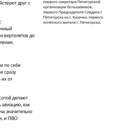
первого секретаря Пятигорской
йствуют друг с
организации большевиков,
первого Председателя Совдепа г.
Пятигорска на г. Казачка, первого
с
почётного жителя г. Пятигорска.
щенный
и вертолетов до
ления.
и по себе
е сразу
 их от
сотой делают
 авиацию, как
ача значительно
и, и ПВО