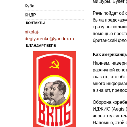
мишуры. Будет 
Куба
Речь пойдет об
КНДР
была предсказу
КОНТАКТЫ
сразу нескольк
nikolaj-
помощью простей
degtyarenko@yandex.ru
британский флот
ШТАНДАРТ ВКПБ
Как американцы
Начнем, наверно
различной конст
сказать, что об
много информац
а значит, пред
Оборона корабе
ИДЖИС (Aegis (
через эту сист
Напомню, этой 