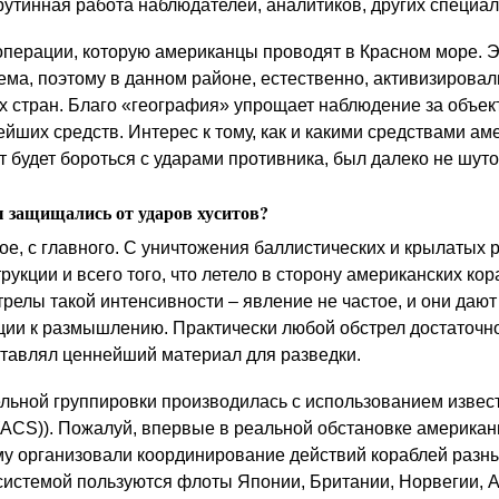
рутинная работа наблюдателей, аналитиков, других специал
 операции, которую американцы проводят в Красном море. 
ема, поэтому в данном районе, естественно, активизировал
их стран. Благо «география» упрощает наблюдение за объек
ших средств. Интерес к тому, как и какими средствами ам
 будет бороться с ударами противника, был далеко не шут
 защищались от ударов хуситов?
е, с главного. С уничтожения баллистических и крылатых р
рукции и всего того, что летело в сторону американских ко
стрелы такой интенсивности – явление не частое, и они даю
ии к размышлению. Практически любой обстрел достаточн
оставлял ценнейший материал для разведки.
льной группировки производилась с использованием извес
ACS)). Пожалуй, впервые в реальной обстановке америка
ему организовали координирование действий кораблей разны
системой пользуются флоты Японии, Британии, Норвегии, А