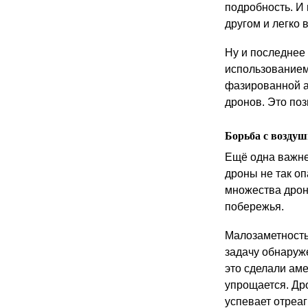
подробность. И
другом и легко
Ну и последнее
использованием
фазированной а
дронов. Это по
Борьба с возду
Ещё одна важне
дроны не так оп
множества дроно
побережья.
Малозаметность
задачу обнаруже
это сделали аме
упрощается. Др
успевает отреа