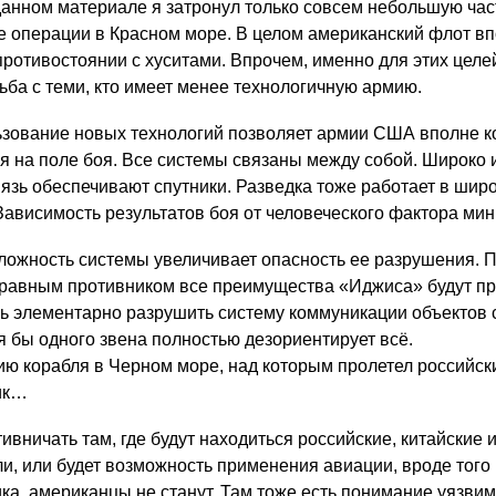
данном материале я затронул только совсем небольшую част
е операции в Красном море. В целом американский флот в
противостоянии с хуситами. Впрочем, именно для этих целе
ьба с теми, кто имеет менее технологичную армию.
зование новых технологий позволяет армии США вполне 
бя на поле боя. Все системы связаны между собой. Широко
язь обеспечивают спутники. Разведка тоже работает в шир
Зависимость результатов боя от человеческого фактора ми
сложность системы увеличивает опасность ее разрушения. 
 равным противником все преимущества «Иджиса» будут пр
ь элементарно разрушить систему коммуникации объектов 
я бы одного звена полностью дезориентирует всё.
ию
корабля в Черном море, над которым пролетел российск
ик…
тивничать там, где будут находиться российские, китайские и
и, или будет возможность применения авиации, вроде того
а, американцы не станут. Там тоже есть понимание уязви