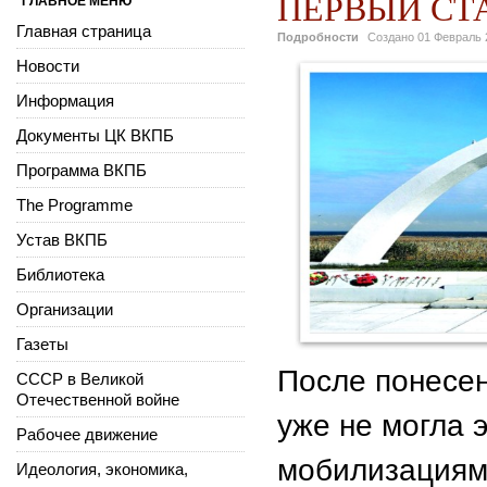
ПЕРВЫЙ СТА
ГЛАВНОЕ МЕНЮ
Главная страница
Подробности
Создано
01 Февраль 
Новости
Информация
Документы ЦК ВКПБ
Программа ВКПБ
The Programme
Устав ВКПБ
Библиотека
Организации
Газеты
После понесен
СССР в Великой
Отечественной войне
уже не могла 
Рабочее движение
мобилизациями
Идеология, экономика,