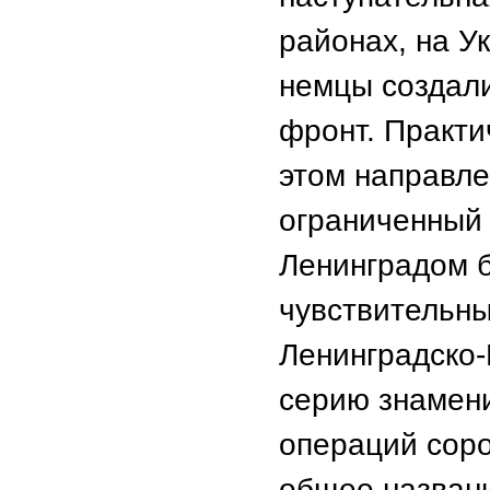
районах, на У
немцы создал
фронт. Практи
этом направле
ограниченный 
Ленинградом б
чувствительны
Ленинградско-
серию знамени
операций соро
общее названи