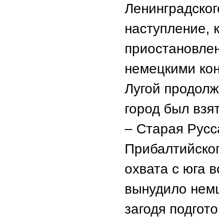
Ленинградског
наступление, 
приостановлен
немецкими ко
Лугой продолж
город был взя
– Старая Русс
Прибалтийског
охвата с юга 
вынудило немц
загодя подгот