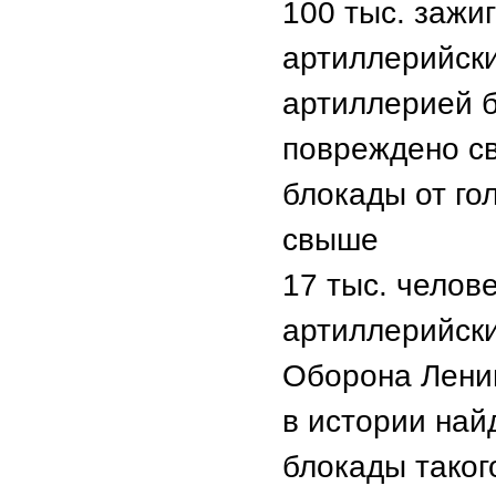
100 тыс. зажи
артиллерийски
артиллерией б
повреждено св
блокады от го
свыше
17 тыс. челов
артиллерийски
Оборона Ленин
в истории най
блокады таког