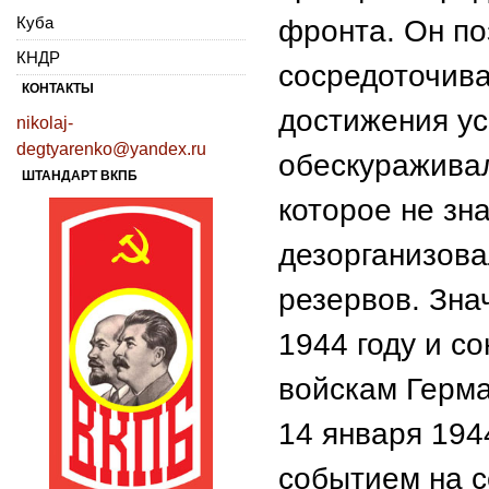
Куба
фронта. Он по
КНДР
сосредоточива
КОНТАКТЫ
достижения ус
nikolaj-
degtyarenko@yandex.ru
обескураживал
ШТАНДАРТ ВКПБ
которое не зн
дезорганизова
резервов. Зна
1944 году и с
войскам Герма
14 января 19
событием на с