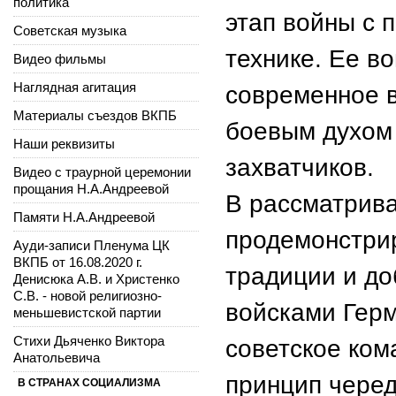
политика
этап войны с п
Советская музыка
технике. Ее в
Видео фильмы
Наглядная агитация
современное 
Материалы съездов ВКПБ
боевым духом 
Наши реквизиты
захватчиков.
Видео с траурной церемонии
прощания Н.А.Андреевой
В рассматрив
Памяти Н.А.Андреевой
продемонстри
Ауди-записи Пленума ЦК
ВКПБ от 16.08.2020 г.
традиции и до
Денисюка А.В. и Христенко
С.В. - новой религиозно-
войсками Герм
меньшевистской партии
Стихи Дьяченко Виктора
советское ко
Анатольевича
принцип черед
В СТРАНАХ СОЦИАЛИЗМА