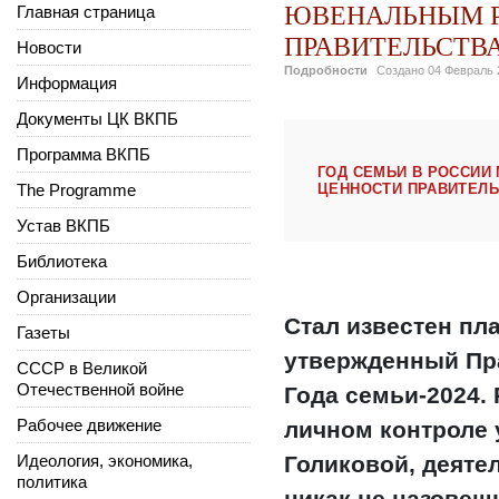
ЮВЕНАЛЬНЫМ Р
Главная страница
ПРАВИТЕЛЬСТВА
Новости
Подробности
Создано
04 Февраль 
Информация
Документы ЦК ВКПБ
Программа ВКПБ
ГОД СЕМЬИ В РОССИИ
The Programme
ЦЕННОСТИ ПРАВИТЕЛЬ
Устав ВКПБ
Библиотека
Организации
Стал известен пл
Газеты
утвержденный Пр
СССР в Великой
Отечественной войне
Года семьи-2024. 
Рабочее движение
личном контроле 
Идеология, экономика,
Голиковой, деяте
политика
никак не назовешь