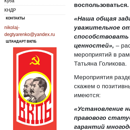
Куба
воспользоваться.
КНДР
«Наша общая зад
КОНТАКТЫ
уважительное от
nikolaj-
degtyarenko@yandex.ru
способствовать
ШТАНДАРТ ВКПБ
ценностей»,
– ра
мероприятий в рам
Татьяна Голикова.
Мероприятия разде
скажем о позитивн
имеются:
«Установление н
правового стату
гарантий многод