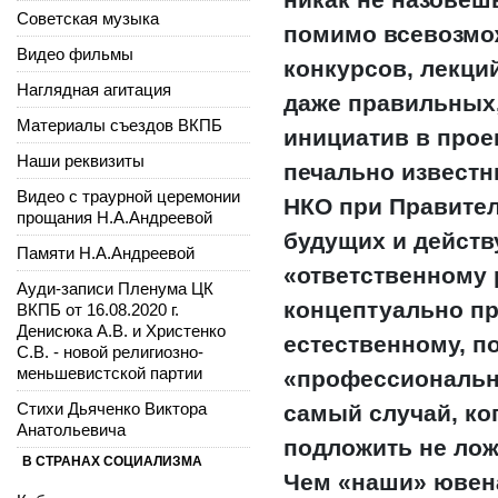
Советская музыка
помимо всевозмо
Видео фильмы
конкурсов, лекций
Наглядная агитация
даже правильных,
Материалы съездов ВКПБ
инициатив в прое
Наши реквизиты
печально извест
Видео с траурной церемонии
НКО при Правител
прощания Н.А.Андреевой
будущих и дейст
Памяти Н.А.Андреевой
«ответственному 
Ауди-записи Пленума ЦК
концептуально пр
ВКПБ от 16.08.2020 г.
Денисюка А.В. и Христенко
естественному, п
С.В. - новой религиозно-
меньшевистской партии
«профессиональн
Стихи Дьяченко Виктора
самый случай, ко
Анатольевича
подложить не лож
В СТРАНАХ СОЦИАЛИЗМА
Чем «наши» ювена