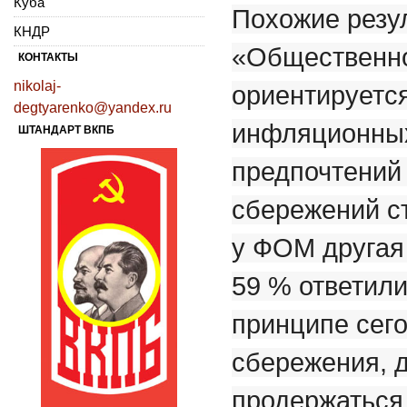
Куба
Похожие резу
КНДР
«Общественно
КОНТАКТЫ
nikolaj-
ориентируетс
degtyarenko@yandex.ru
инфляционных
ШТАНДАРТ ВКПБ
предпочтений
сбережений ст
у ФОМ другая
59 % ответили
принципе сего
сбережения, 
продержаться 