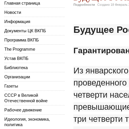
Главная страница
Подробности
Создано
18 Февраль 
Новости
Информация
Будущее Ро
Документы ЦК ВКПБ
Программа ВКПБ
Гарантирован
The Programme
Устав ВКПБ
Библиотека
Из январского
Организации
проведенного 
Газеты
четверти насе
СССР в Великой
Отечественной войне
превышающие 
Рабочее движение
три четверти 
Идеология, экономика,
политика