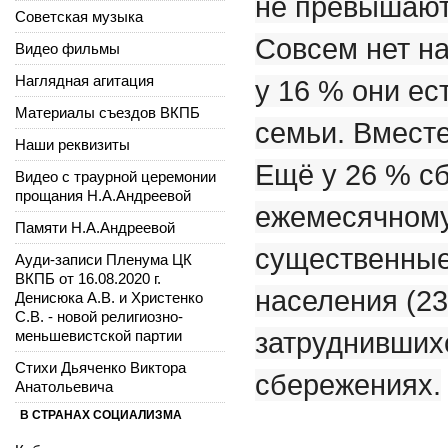
не превышают
Советская музыка
Совсем нет н
Видео фильмы
Наглядная агитация
у 16 % они ес
Материалы съездов ВКПБ
семьи. Вместе
Наши реквизиты
Ещё у 26 % с
Видео с траурной церемонии
прощания Н.А.Андреевой
ежемесячному
Памяти Н.А.Андреевой
существенные
Ауди-записи Пленума ЦК
ВКПБ от 16.08.2020 г.
населения (23
Денисюка А.В. и Христенко
С.В. - новой религиозно-
меньшевистской партии
затруднившихс
Стихи Дьяченко Виктора
сбережениях.
Анатольевича
В СТРАНАХ СОЦИАЛИЗМА