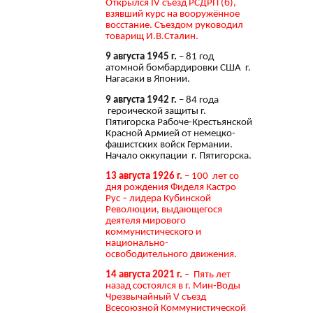
Открылся IV съезд РСДРП (б),
взявший курс на вооружённое
восстание. Съездом руководил
товарищ И.В.Сталин.
9 августа 1945 г.
– 81 год
атомной бомбардировки США г.
Нагасаки в Японии.
9 августа 1942 г.
– 84 года
героической защиты г.
Пятигорска Рабоче-Крестьянской
Красной Армией от немецко-
фашистских войск Германии.
Начало оккупации г. Пятигорска.
13 августа 1926 г.
– 100 лет со
дня рождения Фиделя Кастро
Рус – лидера Кубинской
Революции, выдающегося
деятеля мирового
коммунистического и
национально-
освободительного движения.
14 августа 2021 г.
– Пять лет
назад состоялся в г. Мин-Воды
Чрезвычайный V съезд
Всесоюзной Коммунистической