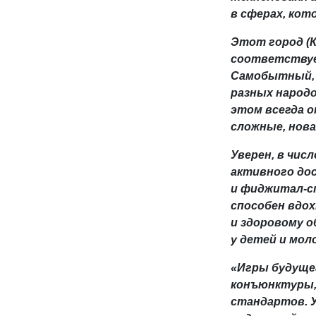
в сферах, кот
Этот город (К
соответствуе
Самобытный, 
разных народо
этом всегда о
сложные, нов
Уверен, в чис
активного дос
и фиджитал-с
способен вдох
и здоровому о
у детей и мол
«Игры будуще
конъюнктуры,
стандартов. У