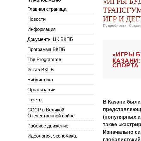
«ИГРЫ БУ
ГЛАВНОЕ МЕНЮ
ТРАНСГУМ
Главная страница
ИГР И ДЕ
Новости
Подробности
Созда
Информация
Документы ЦК ВКПБ
Программа ВКПБ
«ИГРЫ Б
The Programme
КАЗАНИ:
СПОРТА
Устав ВКПБ
Библиотека
Организации
Газеты
В Казани были
представляющ
СССР в Великой
Отечественной войне
(популярных иг
также «кастри
Рабочее движение
Изначально си
Идеология, экономика,
глобалистский