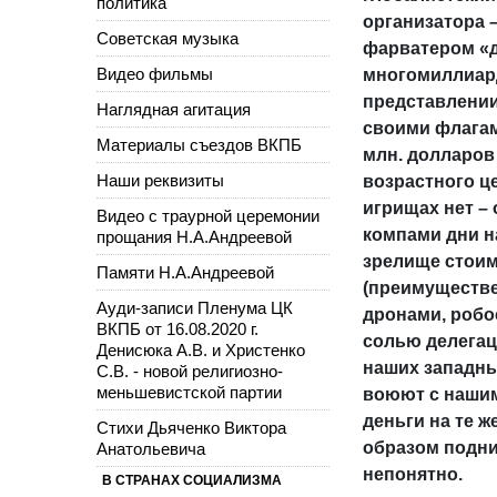
политика
организатора 
Советская музыка
фарватером «д
Видео фильмы
многомиллиар
представлении
Наглядная агитация
своими флагам
Материалы съездов ВКПБ
млн. долларов
Наши реквизиты
возрастного це
игрищах нет –
Видео с траурной церемонии
компами дни н
прощания Н.А.Андреевой
зрелище стоим
Памяти Н.А.Андреевой
(преимуществе
Ауди-записи Пленума ЦК
дронами, робо
ВКПБ от 16.08.2020 г.
солью делегац
Денисюка А.В. и Христенко
наших западны
С.В. - новой религиозно-
меньшевистской партии
воюют с нашим
деньги на те ж
Стихи Дьяченко Виктора
образом подн
Анатольевича
непонятно.
В СТРАНАХ СОЦИАЛИЗМА