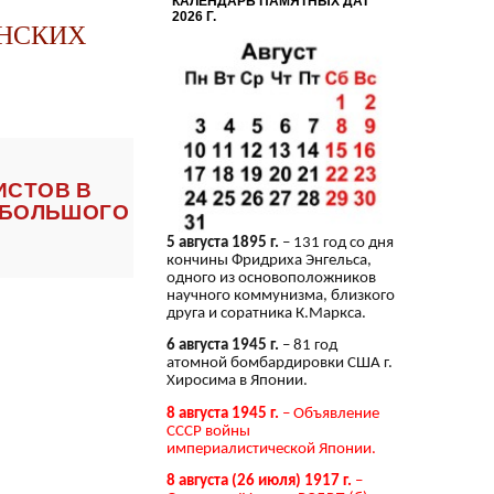
КАЛЕНДАРЬ ПАМЯТНЫХ ДАТ
2026 Г.
АНСКИХ
ИСТОВ В
Я БОЛЬШОГО
5 августа 1895 г.
– 131 год со дня
кончины Фридриха Энгельса,
одного из основоположников
научного коммунизма, близкого
друга и соратника К.Маркса.
6 августа 1945 г.
– 81 год
атомной бомбардировки США г.
Хиросима в Японии.
8 августа 1945 г.
– Объявление
СССР войны
империалистической Японии.
8 августа (26 июля) 1917 г.
–