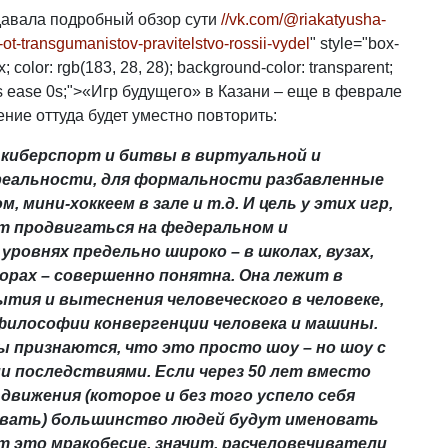
авала подробный обзор сути
//vk.com/@riakatyusha-
ot-transgumanistov-pravitelstvo-rossii-vydel
" style="box-
x; color: rgb(183, 28, 28); background-color: transparent;
0.3s ease 0s;">«Игр будущего» в Казани – еще в феврале
ение оттуда будет уместно повторить:
 киберспорт и битвы в виртуальной и
реальности, для формальности разбавленные
 мини-хоккеем в зале и т.д. И цель у этих игр,
т продвигаться на федеральном и
уровнях предельно широко – в школах, вузах,
рах – совершенно понятна. Она лежит в
тия и вытеснения человеческого в человеке,
философии конвергенции человека и машины.
 признаются, что это просто шоу – но шоу с
 последствиями. Если через 50 лет вместо
движения (которое и без того успело себя
вать) большинство людей будут именовать
 это мракобесие, значит, расчеловечиватели