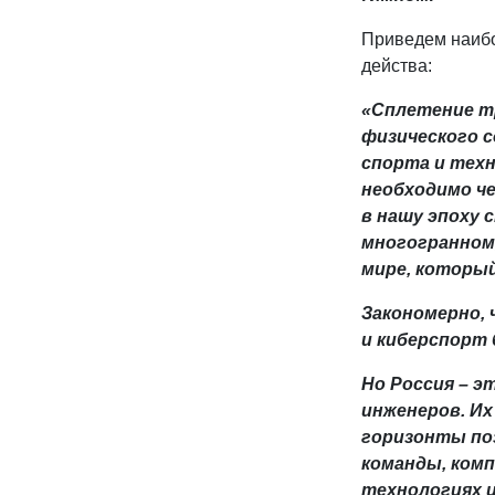
Приведем наибо
действа:
«Сплетение т
физического 
спорта и техн
необходимо че
в нашу эпоху
многогранном
мире, который
Закономерно, 
и киберспорт 
Но Россия – э
инженеров. И
горизонты поз
команды, ком
технологиях 