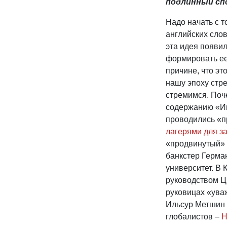
подлинный сп
Надо начать с т
английских слов 
эта идея появи
формировать ее
причине, что эт
нашу эпоху стр
стремимся. Поч
содержанию «Иг
проводились «п
лагерями для з
«продвинутый» г
банкстер Герма
университет. В 
руководством Ц
руковицах «ува
Ильсур Метшин 
глобалистов –
Н