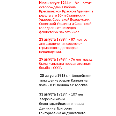
Июль-август 1944 г.
– 82 – летие
освобождения Рабоче-
Крестьянской Красной Армией, в
результате 10- и Сталинских
Ударов, Советской Белоруссии,
Советской Украины и Советской
Молдавии от немецко-
фашистских захватчиков.
23 августа 1939 г.
– 87 лет со
дня заключения советско-
германского договора о
ненападении.
29 августа 1949 г. –
76 лет назад
была испытана первая атомная
бомба в СССР.
30 августа 1918 г.
- Злодейское
покушение эсерки Каплан на
жизнь В.И.Ленина в г. Москве.
31 августа 1919 г.
– 107 лет
зверской казни
белогвардейцами генерала
Деникина Григория
Григорьевича Анджиевского –