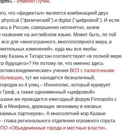
орт»,
-
отметил Путин.
ого, что «фиджитал» является комбинацией двух
physical ("физический") и digital ("цифровой"). И если
лась в России, совершенно непонятно, зачем
 название на английском языке. Может быть, по той
о все для «многогранного, многополярного мира, в
емительных изменений», куда мы все якобы
ему Казань и Татарстан соответствуют «в полной мере
р будущего»? Не потому ли, что именно здесь
ротивоэпидемические» учения
ВОЗ с палаточными
аболевших
, тут же находится безналичный,
ородок из 4 улиц – Иннополис, который курирует
н Греф, а также одноименный «цифровой»
Казани же проводится ежегодный форум Finnopolis с
Б и Минфина, держащих экономику в ежовых
жаемых партнеров». А многолетний мэр Казани
– глава регионального отделения огромного спрута
ПО «Объединенные города и местные власти».