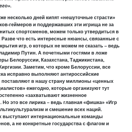
его».
 уже несколько дней кипят «нешуточные страсти»
ков-геймеров и поддержавших эти игрища не за
нитых спортсменов, можем только утвердиться в
. Разве что есть интересные нюансы, связанные с
рытия игр, о которых не можем не сказать – ведь
ладимир Путин. А почетными гостями в ложе
еры Белоруссии, Казахстана, Таджикистана,
Киргизии. Заметим, что кроме Белоруссии, все
ска исправно выполняют антироссийские
е поставляют в нашу страну миллионы «ценных
иалистов» ежегодно, которые организуют тут
остепенно «захватывают жизненное
 Но это все лирика – ведь главная «фишка» «Игр
ультикультурализм и смешение всех наций.
их выступают интернациональные команды
нов, а не конкретные государства с флагом и