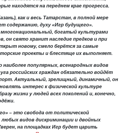
орые находятся на переднем крае прогресса.
азань), как и весь Татарстан, в полной мере
т содержанию, духу «Игр будущего».
многонациональный, богатый культурами
в, он свято хранит наследие предков и при
ткрыт новому, смело берётся за самые
аторские проекты и блестяще их выполняет.
ло наиболее популярных, всенародных видов
уга российских граждан обязательно войдёт
порт. Актуальный, зрелищный, динамичный, он
новлять интерес к физической культуре
бразу жизни у людей всех поколений и, конечно,
одёжи.
го» – это свобода от политической
 любых видов дискриминации и двойных
верен, на площадках Игр будет царить