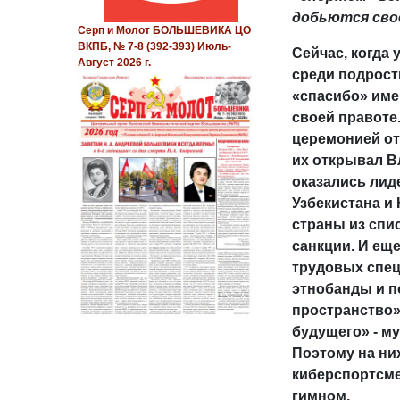
добьются сво
Серп и Молот БОЛЬШЕВИКА ЦО
ВКПБ, № 7-8 (392-393) Июль-
Сейчас, когда
Август 2026 г.
среди подрост
«спасибо» име
своей правоте
церемонией отк
их открывал В
оказались лид
Узбекистана и 
страны из спи
санкции. И ещ
трудовых спец
этнобанды и п
пространство».
будущего» - м
Поэтому на н
киберспортсме
гимном.