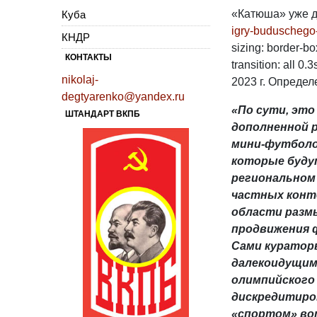
«Катюша» уже д
Куба
igry-buduschego-
КНДР
sizing: border-bo
КОНТАКТЫ
transition: all 
nikolaj-
2023 г. Определ
degtyarenko@yandex.ru
«По сути, это
ШТАНДАРТ ВКПБ
дополненной 
мини-футболом,
которые буду
региональном 
частных конто
области размы
продвижения 
Сами кураторы
далекоидущими
олимпийского 
дискредитиро
«спортом» вот