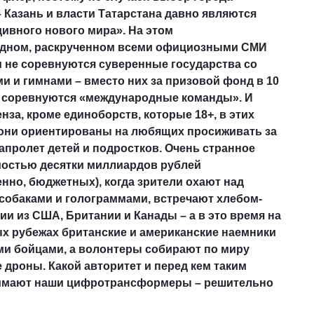
– Казань и власти Татарстана давно являются
ивного нового мира». На этом
дном, раскрученном всеми официозными СМИ
 не соревнуются суверенные государства со
и и гимнами – вместо них за призовой фонд в 10
 соревнуются «международные команды». И
нза, кроме единоборств, которые 18+, в этих
 они ориентированы на любящих просиживать за
апролет детей и подростков. Очень странное
остью десятки миллиардов рублей
нно, бюджетных), когда зрители охают над
собаками и голограммами, встречают хлебом-
ии из США, Британии и Канады – а в это время на
х рубежах британские и американские наемники
и бойцами, а волонтеры собирают по миру
е дроны. Какой авторитет и перед кем таким
имают наши цифротрансформеры – решительно