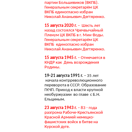
партии Большевиков (ВКПБ).
Генеральным секретарём ЦК
ВКПБ единогласно избран
Николай Ананьевич Дегтяренко.
15 августа 2020 г.
– Шесть лет
назад состоялся Чречвычайный
Пленум ЦК ВКПБ в г. Мин-Воды.
Генеральным секретарём ЦК
ВКПБ единогласно избран
Николай Ананьевич Дегтяренко.
15 августа 1945 г.
– Отмечается в
КНДР как День возрождения
Родины.
19-21 августа 1991 г.
– 35 лет
начала контрреволюционного
переворота в СССР. Образование
ГКЧП. Приход к власти крупной
необуржуазии во главе с Б.Н.
Ельциным.
23 августа 1943 г.
– 83 - года
разгрома Рабоче-Крестьянской
Красной Армией немецко-
фашистских войск в битве на
Курской дуге.