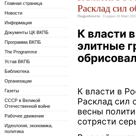
Главная страница
Расклад сил 
Новости
Подробности
Создано
26 Март 202
Информация
К власти в
Документы ЦК ВКПБ
элитные г
Программа ВКПБ
The Programme
обрисовал
Устав ВКПБ
Библиотека
Организации
К власти в Р
Газеты
Расклад сил 
СССР в Великой
Отечественной войне
весны полити
Рабочее движение
сотрясти сер
Идеология, экономика,
политика