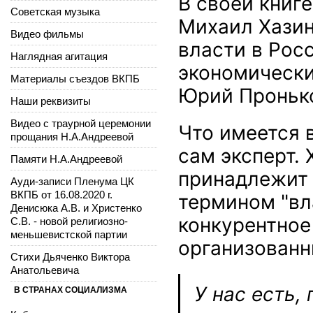
В своей книг
Советская музыка
Михаил Хазин
Видео фильмы
власти в Росс
Наглядная агитация
экономически
Материалы съездов ВКПБ
Юрий Проньк
Наши реквизиты
Видео с траурной церемонии
Что имеется 
прощания Н.А.Андреевой
сам эксперт. 
Памяти Н.А.Андреевой
принадлежит 
Ауди-записи Пленума ЦК
ВКПБ от 16.08.2020 г.
термином "вл
Денисюка А.В. и Христенко
конкурентное
С.В. - новой религиозно-
меньшевистской партии
организованн
Стихи Дьяченко Виктора
Анатольевича
У нас есть,
В СТРАНАХ СОЦИАЛИЗМА