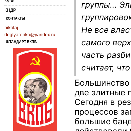
Куба
группы... Э
КНДР
группировок
КОНТАКТЫ
Не все влас
nikolaj-
degtyarenko@yandex.ru
самого верх
ШТАНДАРТ ВКПБ
часть разби
считает, что
Большинство 
две элитные 
Сегодня в ре
процессов за
большие банд
действовали 