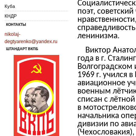
Социалистическо
Куба
поэт, советски
КНДР
нравственности
КОНТАКТЫ
справедливость
nikolaj-
ленинизма.
degtyarenko@yandex.ru
Виктор Анато
ШТАНДАРТ ВКПБ
года в г. Сталин
Волгоградском 
1969 г. учился 
авиационное уч
военным лётчик
списан с лётно
в мотострелко
начальника опе
дивизии по ави
(Чехословакия),