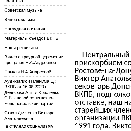
политика
Советская музыка
Видео фильмы
Наглядная агитация
Материалы съездов ВКПБ
Наши реквизиты
Центральный 
Видео с траурной церемонии
прискорбием соо
прощания Н.А.Андреевой
Ростове-на-Дон
Памяти Н.А.Андреевой
Виктор Анатоль
Ауди-записи Пленума ЦК
секретарь Донс
ВКПБ от 16.08.2020 г.
Денисюка А.В. и Христенко
ВКПБ, подполко
С.В. - новой религиозно-
отставке, наш 
меньшевистской партии
старейших член
Стихи Дьяченко Виктора
организации ВК
Анатольевича
1991 года. Викт
В СТРАНАХ СОЦИАЛИЗМА