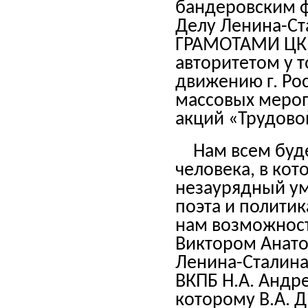
бандеровским 
Делу Ленина-С
ГРАМОТАМИ ЦК 
авторитетом у 
движению г. Рос
массовых мероп
акций «Трудовой
Нам всем буде
человека, в ко
незаурядный ум
поэта и политик
нам возможност
Виктором Анато
Ленина-Сталина
ВКПБ Н.А. Андр
которому В.А. Д