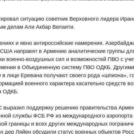
ировал ситуацию советник Верховного лидера Иран
м делам Али Акбар Велаяти.
ениях и явно антироссийские намерения. Азербайдж
о США направят в Армению аналитические группы дл
ки военно-воздушных сил и возможностей ПВО с уче
рмении в Объединенную систему ПВО ОДКБ. Другими
 в лице Еревана получают своего рода «шпиона», г
ормацией военного характера касательно средств в
н ОДКБ.
ЕС выразил поддержку решению правительства Арме
ичной службы ФСБ РФ из международного аэропорта 
ой границы и всех других международных пограничн
н дер Ляйен обсудили статус военных объектов Рос