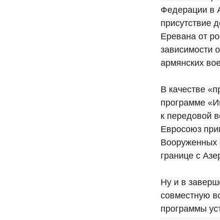
Федерации в 
присутствие д
Еревана от ро
зависимости о
армянских во
В качестве «
программе «И
к передовой в
Евросоюз при
Вооруженных 
границе с Аз
Ну и в заверш
совместную в
программы уст