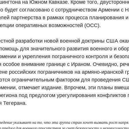
ингтона на Южном Кавказе. Кроме того, двусторонн
о будет согласовано с сотрудничеством Армении с 
лей партнерства в рамках процесса планирования и
цепции оперативных возможностей (OCC).
стной разработки новой военной доктрины США ока
помощь для значительного развития военного и обо
мении и укрепления пограничного контроля и безоп
я особое внимание границе с Ираном. Очевидно, речь
не российских пограничников на армяно-иранской г
ются ограничительным фактором для проведения СШ
мении, отмечает издание. Впрочем, эти планы вмеш
региона под предлогом урегулирования конфликтов 
 Тегерана.
ведение указывает на то, что эта группа стран хочет вызвать рост напр
 предлог для военного присутствия за счет безопасности и независимости