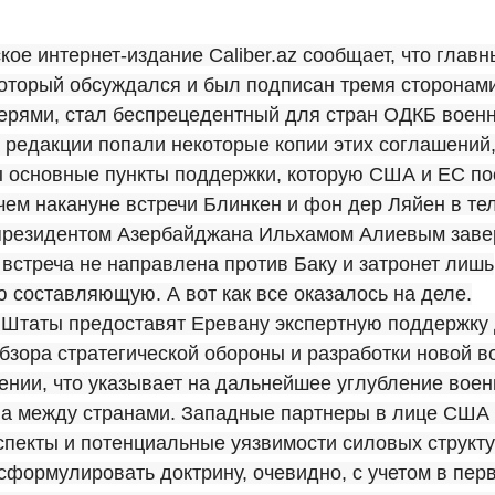
ое интернет-издание Caliber.az сообщает, что глав
который обсуждался и был подписан тремя сторонами
ерями, стал беспрецедентный для стран ОДКБ военн
редакции попали некоторые копии этих соглашений,
ы основные пункты поддержки, которую США и ЕС п
чем накануне встречи Блинкен и фон дер Ляйен в т
 президентом Азербайджана Ильхамом Алиевым завер
встреча не направлена против Баку и затронет лишь
 составляющую. А вот как все оказалось на деле.
Штаты предоставят Еревану экспертную поддержку
зора стратегической обороны и разработки новой в
нии, что указывает на дальнейшее углубление воен
ва между странами. Западные партнеры в лице США
спекты и потенциальные уязвимости силовых структу
сформулировать доктрину, очевидно, с учетом в пер