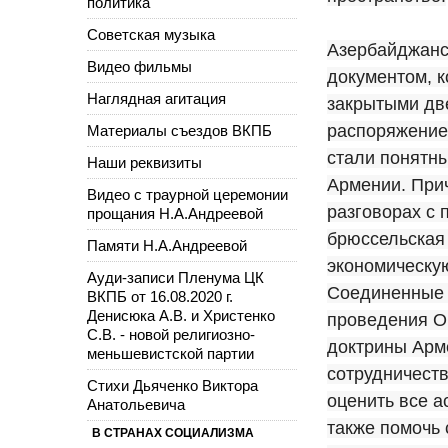
политика
Советская музыка
Азербайджанск
Видео фильмы
документом, 
Наглядная агитация
закрытыми дв
распоряжение 
Материалы съездов ВКПБ
стали понятн
Наши реквизиты
Армении. При
Видео с траурной церемонии
разговорах с
прощания Н.А.Андреевой
брюссельская 
Памяти Н.А.Андреевой
экономическую
Ауди-записи Пленума ЦК
Соединенные 
ВКПБ от 16.08.2020 г.
Денисюка А.В. и Христенко
проведения Об
С.В. - новой религиозно-
доктрины Арме
меньшевистской партии
сотрудничест
Стихи Дьяченко Виктора
оценить все а
Анатольевича
также помочь 
В СТРАНАХ СОЦИАЛИЗМА