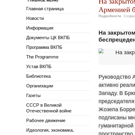
На закрыто
ГЛАВНОЕ МЕНЮ
Арменией б
Главная страница
Подробности
Созда
Новости
Информация
На закрытом
Документы ЦК ВКПБ
беспрецеден
Программа ВКПБ
The Programme
Устав ВКПБ
Библиотека
Руководство 
активно реали
Организации
Западу. В Брю
Газеты
председателя
СССР в Великой
Жозепа Борре
Отечественной войне
подписаны мн
Рабочее движение
гуманитарной
Идеология, экономика,
пространство.