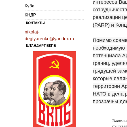
интересов Ваш
Куба
сотрудничеств
КНДР
реализации це
КОНТАКТЫ
(PARP) и Кон
nikolaj-
degtyarenko@yandex.ru
Помимо совме
ШТАНДАРТ ВКПБ
необходимую 
потенциала Ар
границ, уделя
грядущей заме
которые явля
территории Ар
НАТО в дела 
прозрачны для
Такое по
сочиняет