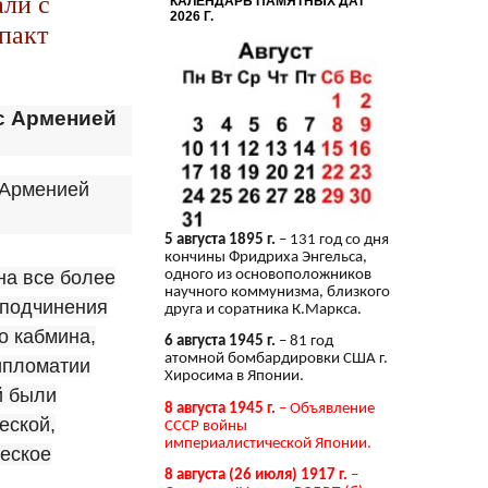
ли с
КАЛЕНДАРЬ ПАМЯТНЫХ ДАТ
2026 Г.
пакт
с Арменией
5 августа 1895 г.
– 131 год со дня
кончины Фридриха Энгельса,
на все более
одного из основоположников
научного коммунизма, близкого
, подчинения
друга и соратника К.Маркса.
о кабмина,
6 августа 1945 г.
– 81 год
атомной бомбардировки США г.
ипломатии
Хиросима в Японии.
й были
8 августа 1945 г.
– Объявление
еской,
СССР войны
империалистической Японии.
ческое
8 августа (26 июля) 1917 г.
–