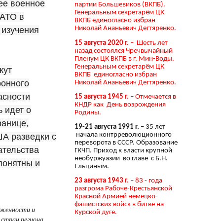
ее военное
партии Большевиков (ВКПБ).
Генеральным секретарём ЦК
НАТО в
ВКПБ единогласно избран
Николай Ананьевич Дегтяренко.
 изучения
15 августа 2020 г.
– Шесть лет
назад состоялся Чречвычайный
Пленум ЦК ВКПБ в г. Мин-Воды.
Генеральным секретарём ЦК
жут
ВКПБ единогласно избран
ронного
Николай Ананьевич Дегтяренко.
асности
15 августа 1945 г.
– Отмечается в
КНДР как День возрождения
 идет о
Родины.
ранице,
19-21 августа 1991 г.
– 35 лет
начала контрреволюционного
А разведки с
переворота в СССР. Образование
ательства
ГКЧП. Приход к власти крупной
необуржуазии во главе с Б.Н.
понятны и
Ельциным.
23 августа 1943 г.
– 83 - года
разгрома Рабоче-Крестьянской
Красной Армией немецко-
фашистских войск в битве на
яженности и
Курской дуге.
 стран региона