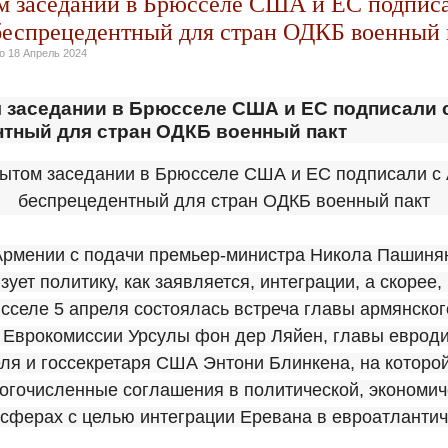
м заседании в Брюсселе США и ЕС подписа
еспрецедентный для стран ОДКБ военный 
но
18 Апрель 2024
 заседании в Брюсселе США и ЕС подписали 
тный для стран ОДКБ военный пакт
Армении с подачи премьер-министра Никола Пашиня
зует политику, как заявляется, интеграции, а скорее
сселе 5 апреля состоялась встреча главы армянског
 Еврокомиссии Урсулы фон дер Ляйен, главы еврод
ля и госсекретаря США Энтони Блинкена, на которо
огочисленные соглашения в политической, экономич
 сферах с целью интеграции Еревана в евроатланти