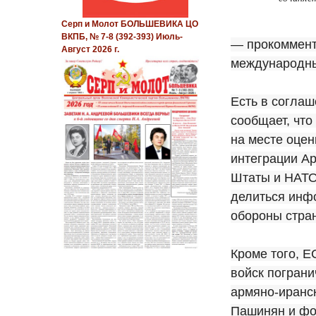
Серп и Молот БОЛЬШЕВИКА ЦО
ВКПБ, № 7-8 (392-393) Июль-
— прокоммент
Август 2026 г.
международны
Есть в соглаш
сообщает, чт
на месте оцен
интеграции А
Штаты и НАТО
делиться инф
обороны стра
Кроме того, 
войск погран
армяно-иранск
Пашинян и фо