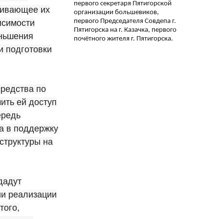
первого секретаря Пятигорской
ривающее их
организации большевиков,
первого Председателя Совдепа г.
исимости
Пятигорска на г. Казачка, первого
еньшения
почётного жителя г. Пятигорска.
и подготовки
средства по
ить ей доступ
ередь
а в поддержку
структуры на
дадут
ии реализации
того,