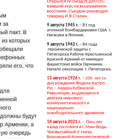
Открылся IV съезд РСДРП (б),
взявший курс на вооружённое
восстание. Съездом руководил
ным
товарищ И.В.Сталин.
 за
9 августа 1945 г.
– 81 год
атомной бомбардировки США г.
ый пакт. В
Нагасаки в Японии.
 из которых
9 августа 1942 г.
– 84 года
ообещали
героической защиты г.
Пятигорска Рабоче-Крестьянской
елефонных
Красной Армией от немецко-
фашистских войск Германии.
яли его, что
Начало оккупации г. Пятигорска.
13 августа 1926 г.
– 100 лет со
дня рождения Фиделя Кастро
Рус – лидера Кубинской
 для
Революции, выдающегося
деятеля мирового
оенной
коммунистического и
ного
национально-
освободительного движения.
 должны будут
14 августа 2021 г.
– Пять лет
р Армении, а
назад состоялся в г. Мин-Воды
вую очередь
Чрезвычайный V съезд
Всесоюзной Коммунистической