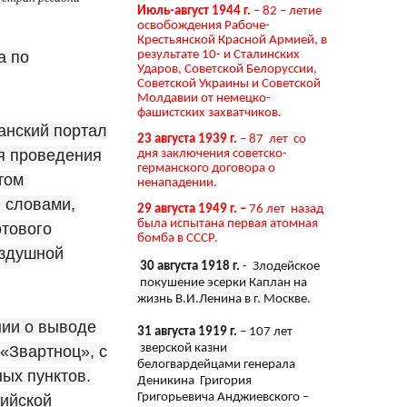
Июль-август 1944 г.
– 82 – летие
освобождения Рабоче-
Крестьянской Красной Армией, в
результате 10- и Сталинских
а по
Ударов, Советской Белоруссии,
Советской Украины и Советской
Молдавии от немецко-
фашистских захватчиков.
анский портал
23 августа 1939 г.
– 87 лет со
я проведения
дня заключения советско-
германского договора о
том
ненападении.
 словами,
29 августа 1949 г. –
76 лет назад
была испытана первая атомная
отового
бомба в СССР.
оздушной
30 августа 1918 г.
- Злодейское
покушение эсерки Каплан на
жизнь В.И.Ленина в г. Москве.
нии о выводе
31 августа 1919 г.
– 107 лет
зверской казни
«Звартноц», с
белогвардейцами генерала
ых пунктов.
Деникина Григория
Григорьевича Анджиевского –
сийской