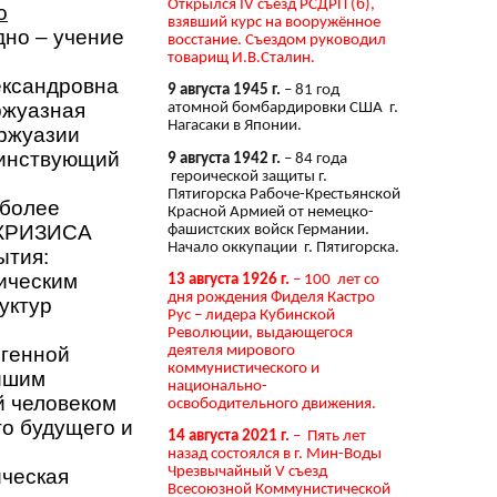
Открылся IV съезд РСДРП (б),
о
взявший курс на вооружённое
дно – учение
восстание. Съездом руководил
товарищ И.В.Сталин.
ександровна
9 августа 1945 г.
– 81 год
ржуазная
атомной бомбардировки США г.
Нагасаки в Японии.
уржуазии
оинствующий
9 августа 1942 г.
– 84 года
героической защиты г.
Пятигорска Рабоче-Крестьянской
 более
Красной Армией от немецко-
 КРИЗИСА
фашистских войск Германии.
Начало оккупации г. Пятигорска.
ытия:
ическим
13 августа 1926 г.
– 100 лет со
дня рождения Фиделя Кастро
уктур
Рус – лидера Кубинской
Революции, выдающегося
деятеля мирового
огенной
коммунистического и
айшим
национально-
й человеком
освободительного движения.
го будущего и
14 августа 2021 г.
– Пять лет
назад состоялся в г. Мин-Воды
Чрезвычайный V съезд
ческая
Всесоюзной Коммунистической