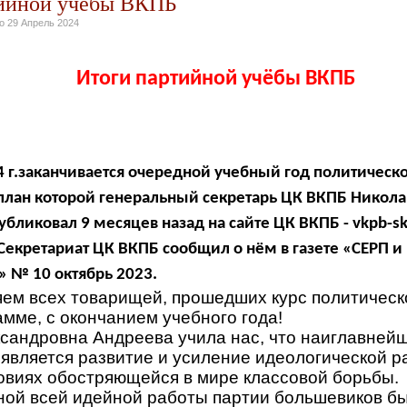
тийной учёбы ВКПБ
но
29 Апрель 2024
Итоги партийной учёбы ВКПБ
 г.
заканчивается очередной учебный год политическ
план которой генеральный секретарь ЦК ВКПБ Никол
убликовал 9 месяцев назад на сайте ЦК ВКПБ -
vkpb
-
s
Секретариат ЦК ВКПБ
сообщил о нём в газете «
СЕРП 
№ 10 октябрь 2023
.
ем всех товарищей, прошедших курс политическ
мме, с окончанием учебного года!
сандровна Андреева учила нас, что наиглавней
является развитие и усиление идеологической р
овиях обостряющейся в мире классовой борьбы.
ой всей идейной работы партии большевиков б