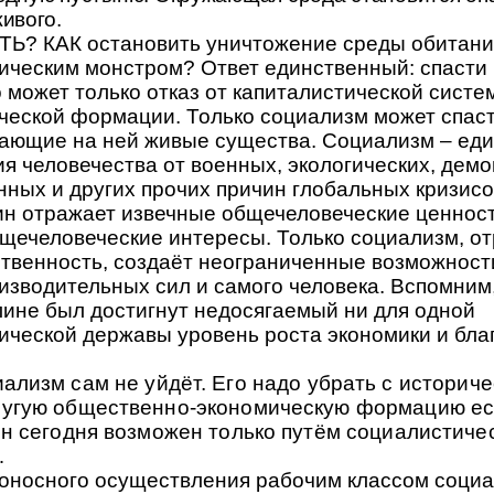
живого.
Ь? КАК остановить уничтожение среды обитани
ическим монстром? Ответ единственный: спасти
 может только отказ от капиталистической систе
ческой формации. Только социализм может спас
тающие на ней живые существа. Социализм – ед
я человечества от военных, экологических, дем
ых и других прочих причин глобальных кризисов
ин отражает извечные общечеловеческие ценнос
щечеловеческие интересы. Только социализм, 
твенность, создаёт неограниченные возможност
изводительных сил и самого человека. Вспомним
лине был достигнут недосягаемый ни для одной
ической державы уровень роста экономики и бла
ализм сам не уйдёт. Его надо убрать с историче
ругую общественно-экономическую формацию ест
он сегодня возможен только путём социалистиче
…
оносного осуществления рабочим классом соци