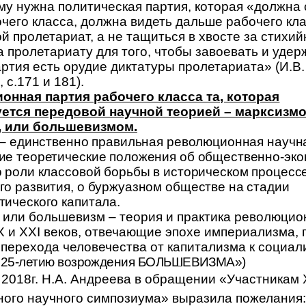
у нужна политическая партия, которая «должна 
чего класса, должна видеть дальше рабочего кл
ой пролетариат, а не тащиться в хвосте за стих
 пролетариату для того, чтобы завоевать и удер
артия есть орудие диктатуры пролетариата» (И.В.
, с.171 и 181).
нная партия рабочего класса та, которая
ется передовой научной теорией – марксизмо
, или большевизмом.
– единственно правильная революционная научна
ие теоретические положения об общественно-эко
 роли классовой борьбы в историческом процесс
о развития, о буржуазном обществе на стадии
ического капитала.
 или большевизм – теория и практика революцио
 и ХХI веков, отвечающие эпохе империализма, 
перехода человечества от капитализма к социали
 25-летию возрождения БОЛЬШЕВИЗМА»)
 2018г. Н.А. Андреева в обращении «Участникам 
ого научного симпозиума» выразила пожелания: