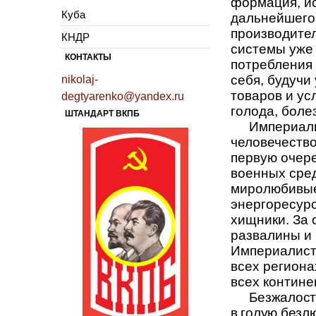
формация, и
Куба
дальнейшего
производител
КНДР
системы уже
КОНТАКТЫ
потребления
себя, будучи
nikolaj-
товаров и ус
degtyarenko@yandex.ru
голода, бол
ШТАНДАРТ ВКПБ
Империали
человечество
первую очер
военных сре
миролюбивые
энергоресур
хищники. За 
развалины и
Империалисти
всех региона
всех контине
Безжалост
в голую безл