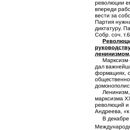
революции ем
впереди рабо
вести за соб
Партия нужна
диктатуру. П
Собр. соч. т.6
Революцио
руководству
ленинизмом
Марксизм 
дал важнейш
формациях, о
общественног
домонополист
Ленинизм,
марксизма ХХ
революций и 
Андреева,
«
к
В декабре
Международн