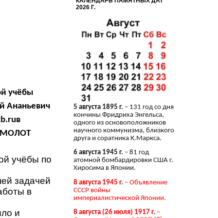
КАЛЕНДАРЬ ПАМЯТНЫХ ДАТ
2026 Г.
ой учёбы
ай Ананьевич
5 августа 1895 г.
– 131 год со дня
кончины Фридриха Энгельса,
kb
.
ru
в
одного из основоположников
научного коммунизма, близкого
и МОЛОТ
друга и соратника К.Маркса.
6 августа 1945 г.
– 81 год
ой учёбы по
атомной бомбардировки США г.
Хиросима в Японии.
шей задачей
8 августа 1945 г.
– Объявление
аботы в
СССР войны
империалистической Японии.
ыло и
8 августа (26 июля) 1917 г.
–