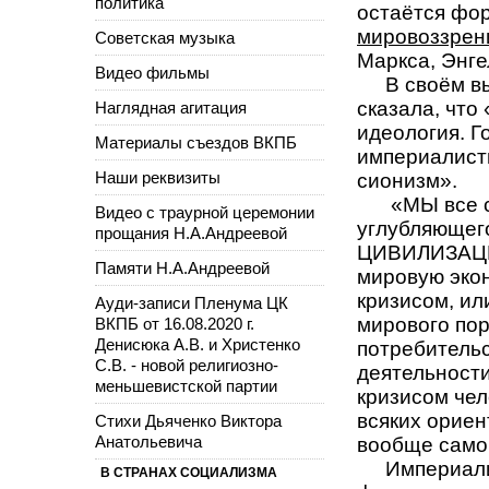
политика
остаётся фо
мировоззрен
Советская музыка
Маркса, Энге
Видео фильмы
В своём в
сказала, что
Наглядная агитация
идеология. Г
Материалы съездов ВКПБ
империалист
Наши реквизиты
сионизм».
«
МЫ все с
Видео с траурной церемонии
углубляющег
прощания Н.А.Андреевой
ЦИВИЛИЗАЦИИ
Памяти Н.А.Андреевой
мировую эко
кризисом, ил
Ауди-записи Пленума ЦК
мирового пор
ВКПБ от 16.08.2020 г.
Денисюка А.В. и Христенко
потребительс
С.В. - новой религиозно-
деятельност
меньшевистской партии
кризисом чел
всяких ориен
Стихи Дьяченко Виктора
Анатольевича
вообще само
Империали
В СТРАНАХ СОЦИАЛИЗМА