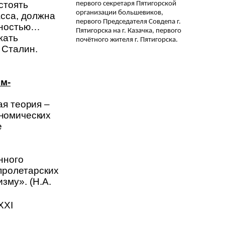
стоять
первого секретаря Пятигорской
организации большевиков,
асса, должна
первого Председателя Совдепа г.
ийностью…
Пятигорска на г. Казачка, первого
жать
почётного жителя г. Пятигорска.
 Сталин.
м-
я теория –
номических
е
нного
пролетарских
зму». (Н.А.
ХХI