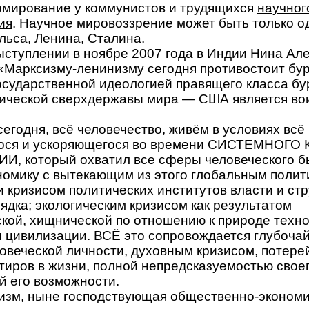
рмирование у коммунистов и трудящихся
научног
ия
. Научное мировоззрение может быть только о
льса, Ленина, Сталина.
ыступлении в ноябре 2007 года в Индии Нина Ал
 «Марксизму-ленинизму сегодня противостоит бу
осударственной идеологией правящего класса б
ической сверхдержавы мира ― США является в
егодня, всё человечество, живём в условиях всё
ося и ускоряющегося во времени СИСТЕМНОГО
, который охватил все сферы человеческого б
номику с вытекающим из этого глобальным полит
и кризисом политических институтов власти и стр
ядка; экологическим кризисом как результатом
кой, хищнической по отношению к природе техн
и цивилизации. ВСЁ это сопровождается глубоч
овеческой личности, духовным кризисом, потере
тиров в жизни, полной непредсказуемостью свое
й его возможности.
зм, ныне господствующая общественно-экономи