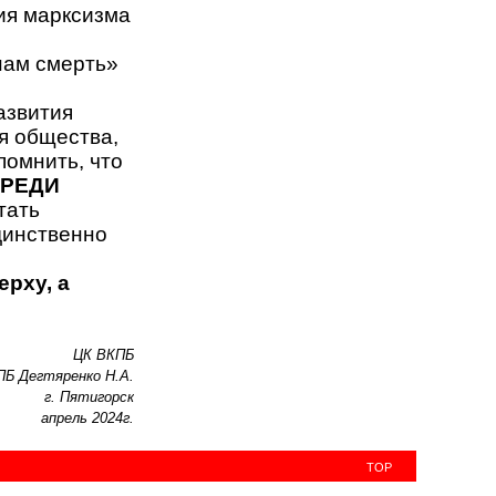
ия марксизма
нам смерть»
азвития
ия общества,
помнить, что
ЕРЕДИ
тать
динственно
ерху, а
ЦК ВКПБ
ПБ Дегтяренко Н.А.
г. Пятигорск
апрель 2024г.
TOP