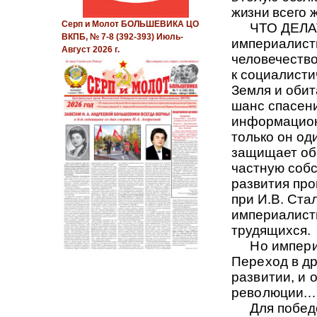
жизни всего 
Серп и Молот БОЛЬШЕВИКА ЦО
ЧТО ДЕЛАТ
ВКПБ, № 7-8 (392-393) Июль-
империалист
Август 2026 г.
человечество
к социалисти
Земля и оби
шанс спасени
информационн
только он од
защищает об
частную собс
развития про
при И.В. Ста
империалист
трудящихся.
Но импери
Переход в д
развитии, и 
революции.
Для побед