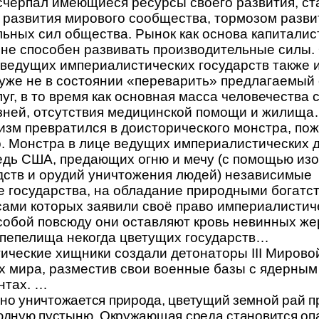
счерпал имеющиеся ресурсы своего развития, ст
 развития мирового сообщества, тормозом разви
ьных сил общества. Рынок как основа капиталис
 не способен развивать производительные силы
 ведущих империалистических государств также 
 уже не в состоянии «переварить» предлагаемый
луг, в то время как основная масса человечества 
езней, отсутствия медицинской помощи и жилищ
зм превратился в доисторического монстра, п
. Монстра в лице ведущих империалистических д
едь США, предающих огню и мечу (с помощью и
дств и орудий уничтожения людей) независимые
 государства, на обладание природными богатс
сами которых заявили своё право империалистич
собой повсюду они оставляют кровь невинных же
 пепелища некогда цветущих государств…
ческие хищники создали детонаторы III Мирово
х мира, разместив свои военные базы с ядерны
нтах. …
но уничтожается природа, цветущий земной рай 
юдную пустыню. Окружающая среда становится оп