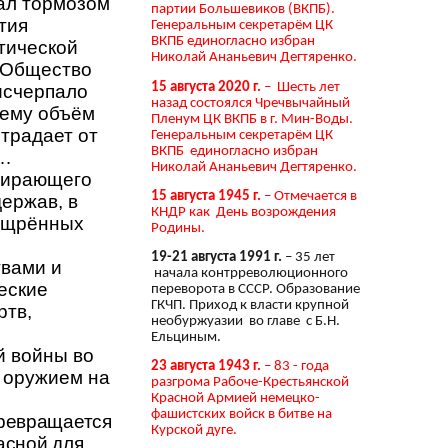
ал тормозом
партии Большевиков (ВКПБ).
тия
Генеральным секретарём ЦК
ВКПБ единогласно избран
тической
Николай Ананьевич Дегтяренко.
. Общество
15 августа 2020 г.
– Шесть лет
исчерпало
назад состоялся Чречвычайный
 ему объём
Пленум ЦК ВКПБ в г. Мин-Воды.
страдает от
Генеральным секретарём ЦК
ВКПБ единогласно избран
а…
Николай Ананьевич Дегтяренко.
ожирающего
15 августа 1945 г.
– Отмечается в
ержав, в
КНДР как День возрождения
зощрённых
Родины.
19-21 августа 1991 г.
– 35 лет
твами и
начала контрреволюционного
еские
переворота в СССР. Образование
ГКЧП. Приход к власти крупной
ртв,
необуржуазии во главе с Б.Н.
Ельциным.
й войны во
23 августа 1943 г.
– 83 - года
м оружием на
разгрома Рабоче-Крестьянской
Красной Армией немецко-
фашистских войск в битве на
превращается
Курской дуге.
асной для