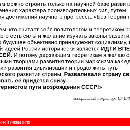
м можно строить только на научной базе развит
енения характера производительных сил, путём
я достижений научного прогресса. «Без теории 
.
ем, кто считает себя политологом и теоретиком р
кого есть силы и желание изучать законы развит
о будущее объективно принадлежит социализму, 
й идеей России исторически является
ИДТИ ВП
СЕЙ.
И потому дерзающим теоретикам я желаю с
ными творцами развития теории марксизма как е
ии развития цивилизации и продолжить путь
ского развития страны.
Разваливали страну св
вать её придётся снизу.
 тернистом пути возрождения СССР!»
генеральный секретарь ЦК ВК
ЙНОЙ УЧЁБЫ ВКПБ