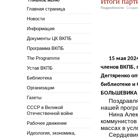
Итоги пар
ГЛАВНОЕ МЕНЮ
Подробности
Созда
Главная страница
Новости
Информация
Документы ЦК ВКПБ
Программа ВКПБ
The Programme
15 мая 2024
членов ВКПБ, 
Устав ВКПБ
Дегтяренко оп
Библиотека
библиотеке и
Организации
БОЛЬШЕВИКА» 
Газеты
Поздравля
нашей програ
СССР в Великой
Отечественной войне
Нина Алек
коммунистов 
Рабочее движение
массах в усл
Идеология, экономика,
Сердцевин