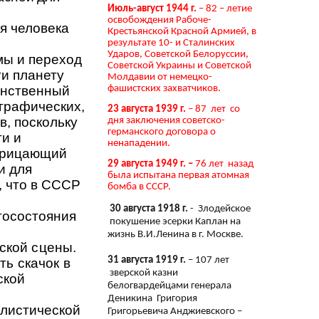
Июль-август 1944 г.
– 82 – летие
освобождения Рабоче-
я человека
Крестьянской Красной Армией, в
результате 10- и Сталинских
Ударов, Советской Белоруссии,
мы и переход
Советской Украины и Советской
ти планету
Молдавии от немецко-
фашистских захватчиков.
инственный
ографических,
23 августа 1939 г.
– 87 лет со
, поскольку
дня заключения советско-
германского договора о
ти и
ненападении.
отрицающий
29 августа 1949 г. –
76 лет назад
и для
была испытана первая атомная
, что в СССР
бомба в СССР.
30 августа 1918 г.
- Злодейское
госостояния
покушение эсерки Каплан на
жизнь В.И.Ленина в г. Москве.
ской сцены.
31 августа 1919 г.
– 107 лет
ь скачок в
зверской казни
ской
белогвардейцами генерала
Деникина Григория
алистической
Григорьевича Анджиевского –