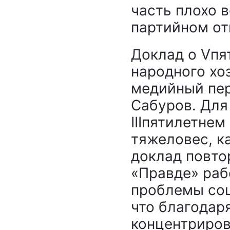
часть плохо 
партийном о
Доклад о Vпя
народного хо
медийный пер
Сабуров. Для
IIIпятилетне
тяжеловес, к
доклад повто
«Правде» раб
проблемы соц
что благодар
концентриров