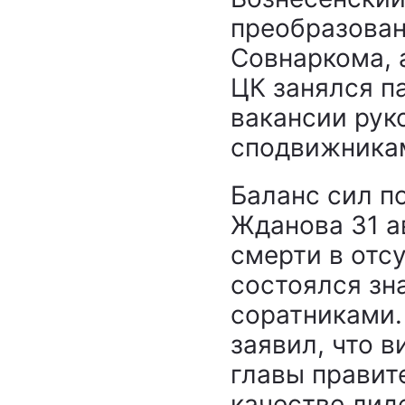
преобразован
Совнаркома, 
ЦК занялся п
вакансии рук
сподвижникам
Баланс сил п
Жданова 31 ав
смерти в отс
состоялся зн
соратниками.
заявил, что 
главы правит
качестве лид