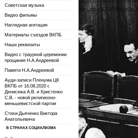
https://avatars.dzeninfr
Советская музыка
zen_doc/4756188/pub_
Видео фильмы
Наглядная агитация
Материалы съездов ВКПБ
Наши реквизиты
Видео с траурной церемонии
прощания Н.А.Андреевой
Памяти Н.А.Андреевой
Ауди-записи Пленума ЦК
ВКПБ от 16.08.2020 г.
Денисюка А.В. и Христенко
С.В. - новой религиозно-
меньшевистской партии
Стихи Дьяченко Виктора
Анатольевича
В СТРАНАХ СОЦИАЛИЗМА