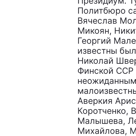
Президиум. Т
Политбюро са
Вячеслав Мол
Микоян, Ники
Георгий Мале
известны был
Николай Швер
Финской ССР 
неожиданным 
малоизвестны
Аверкия Арис
Коротченко, 
Малышева, Л
Михайлова, М