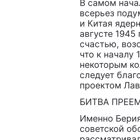
В самом нача
всерьез поду
и Китая ядер
августе 1945 
счастью, воз
что к началу
некоторым ко
следует благ
проектом Лав
БИТВА ПРЕЕ
Именно Берия
советской обо
рассматрива