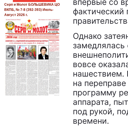
впервые со в
Серп и Молот БОЛЬШЕВИКА ЦО
фактический 
ВКПБ, № 7-8 (392-393) Июль-
Август 2026 г.
правительств
Однако затея
замедлялась
внешнеполити
вовсе оказал
нашествием. 
на переправе
программу р
аппарата, пы
под рукой, п
времени.