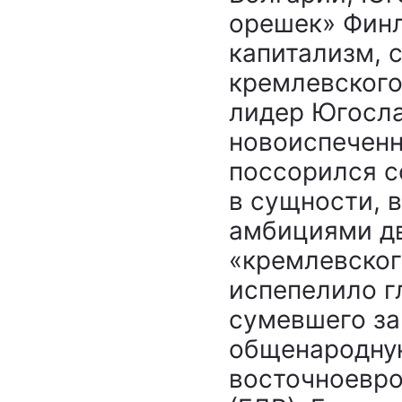
орешек» Финл
капитализм, 
кремлевского
лидер Югосла
новоиспеченн
поссорился с
в сущности, 
амбициями дв
«кремлевског
испепелило г
сумевшего за
общенародную
восточноевро