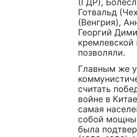
(ГДР), Болес
Готвальд (Че
(Венгрия), Ан
Георгий Дими
кремлевской 
позволяли.
Главным же у
коммунистич
считать побе
войне в Кита
самая населе
собой мощный
была подтвер