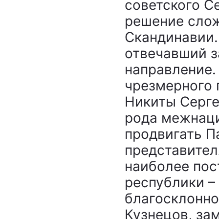
советского С
решение слож
Скандинавии.
отвечавший з
направление.
чрезмерного 
Никиты Серге
рода межнаци
продвигать П
представител
наиболее пос
республики –
благосклонно
Кузнецов, за