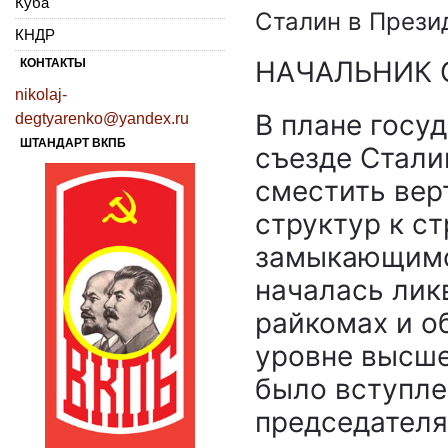
Куба
Сталин в Прези
КНДР
НАЧАЛЬНИК 
КОНТАКТЫ
nikolaj-
В плане госуд
degtyarenko@yandex.ru
ШТАНДАРТ ВКПБ
съезде Стали
сместить вер
структур к с
замыкающимся
началась лик
райкомах и о
уровне высш
было вступле
председателя 