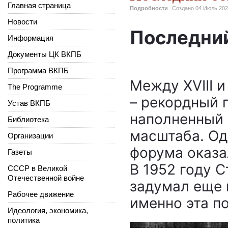
Главная страница
Подробности
Создано
04 Июль 20
Новости
Последний
Информация
Документы ЦК ВКПБ
Программа ВКПБ
Между XVIII 
The Programme
– рекордный 
Устав ВКПБ
наполненный 
Библиотека
масштаба. Од
Организации
форума оказа
Газеты
В 1952 году С
СССР в Великой
Отечественной войне
задумал еще 
Рабочее движение
именно эта п
Идеология, экономика,
политика