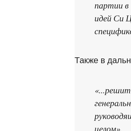
партии в
идей Си Ц
специфико
Также в даль
«...реши
генераль
руководя
целом».