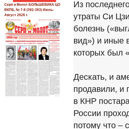
Из последнег
Серп и Молот БОЛЬШЕВИКА ЦО
ВКПБ, № 7-8 (392-393) Июль-
утраты Си Цзи
Август 2026 г.
болезнь («вы
вид») и иные
которых был «
Дескать, и ам
продавили, и
в КНР постара
России проход
потому что –