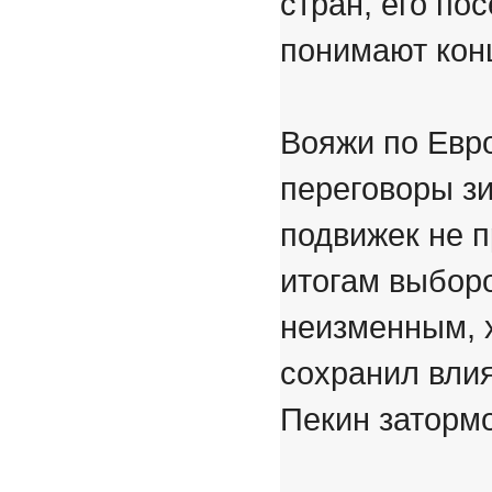
стран, его по
понимают кон
Вояжи по Евро
переговоры з
подвижек не 
итогам выбор
неизменным, х
сохранил вли
Пекин затормо