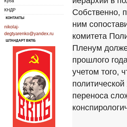
иерархии в по
Куба
КНДР
Собственно, п
КОНТАКТЫ
ним сопостав
nikolaj-
degtyarenko@yandex.ru
комитета Пол
ШТАНДАРТ ВКПБ
Пленум долже
прошлого года
учетом того, 
политической 
переноса сло
конспирологич