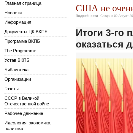
Главная страница
США не очен
Новости
Подробности
Создано
02 Август 2
Информация
Итоги 3-го 
Документы ЦК ВКПБ
Программа ВКПБ
оказаться 
The Programme
Устав ВКПБ
Библиотека
Организации
Газеты
СССР в Великой
Отечественной войне
Рабочее движение
Идеология, экономика,
политика