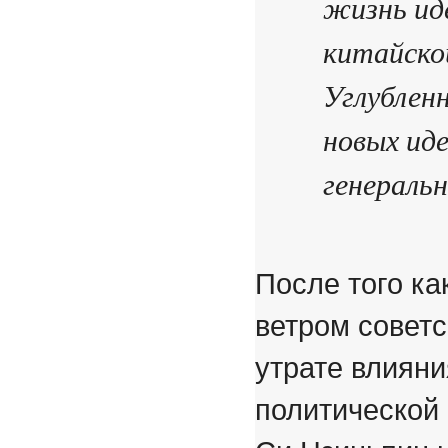
жизнь ид
китайской
Углублен
новых иде
генераль
После того ка
ветром совет
утрате влияни
политической 