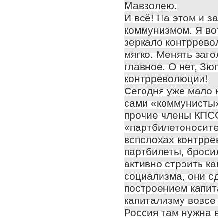
Мавзолею.
И всё! На этом и з
коммунизмом. Я во
зеркало контррево
мягко. Менять заго
главное. О нет, Зю
контрреволюции!
Сегодня уже мало 
сами «коммунисты»
прочие члены КПСС
«партбилетоносите
всполохах контрре
партбилеты, броси
активно строить к
социализма, они сд
построением капит
капитализму вовсе 
Россия там нужна в