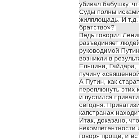
убивал бабушку, ч
Суды полны исками
жилплощадь. И т.д.
братство»?
Ведь говорил Лени
разъединяет людей.
руководимой Пути
возникли в резуль
Ельцина, Гайдара, 
пучину «священной
А Путин, как стар
переплюнуть этих 
и пустился привати
сегодня. Приватизи
капстранах находи
Итак, доказано, чт
некомпетентности 
говоря проще, и ес