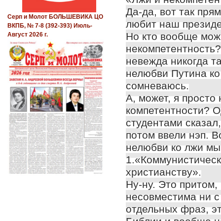
Да-да, вот так пря
Серп и Молот БОЛЬШЕВИКА ЦО
любит наш президе
ВКПБ, № 7-8 (392-393) Июль-
Но кто вообще може
Август 2026 г.
некомпетентность?
невежда никогда та
нелюбви Путина ко
сомневаюсь.
А, может, я просто
компетентности? Од
студентами сказал,
потом ввели нэп. В
нелюбви ко лжи мы 
1.«Коммунистическ
христианству».
Ну-ну. Это притом,
несовместима ни с
отдельных фраз, э