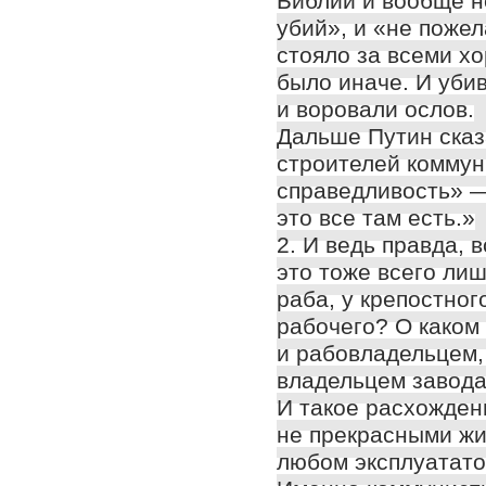
Библии и вообще н
убий», и «не пожел
стояло за всеми х
было иначе. И убив
и воровали ослов.
Дальше Путин сказ
строителей коммун
справедливость» —
это все там есть.»
2. И ведь правда, 
это тоже всего лиш
раба, у крепостно
рабочего? О каком
и рабовладельцем,
владельцем завода
И такое расхожден
не прекрасными жи
любом эксплуатато