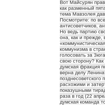
Вот Майсурян прави
как разменный пята
тема Мавзолея дав
Посмотрите: по вс
антисоветчиков, ан
Но ведь партию св
она, как и прежде,
«коммунистическая
коммунизма в стра
голосовать за Зюга
свою сторону? Как 
думская фракция п
верна делу Ленина?
позднесоветского 
расхожими и затерт
показушными тирад
раза в год (22 апре
думская команда т