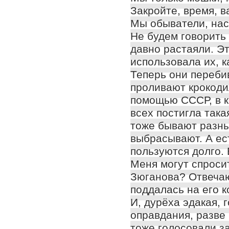
Закройте, время, в
Мы обыватели, нас 
Не будем говорить 
давно растаяли. Э
использовала их, к
Теперь они переби
проливают крокоди
помощью СССР, в ко
всех постигла така
тоже бывают разны
выбрасывают. А ес
пользуются долго. 
Меня могут спросит
Зюганова? Отвечаю.
поддалась на его 
И, дурёха эдакая, 
оправдания, разве 
тоже голосовали за