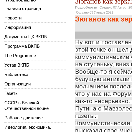
Зюганов как зерк
ГЛАВНОЕ МЕНЮ
Подробности
Создано
07 Август 2
Главная страница
Создано
03 Январь 2021
Зюганов как зе
Новости
Информация
Документы ЦК ВКПБ
Ну вот и поставлен
Программа ВКПБ
этой точке он шел 
The Programme
коммунистические о
на ступеньку, вниз
Устав ВКПБ
Вообще-то я сейча
Библиотека
будущую антикапи
Организации
молчанием последн
что у нас на Форум
Газеты
как-то несерьезно.
СССР в Великой
Путина о Мавзолее
Отечественной войне
газеты:
Рабочее движение
Коммунистическая 
Идеология, экономика,
высказал свое мне