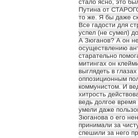
стало ясно, это б
Путина от СТАРОГО
то же. Я бы даже с
Все гадости для ст
успел (не сумел) д
А Зюганов? А он н
осуществлению ант
старательно помога
митингах он клейм
выглядеть в глаза
оппозиционным поли
коммунистом. И ве
хитрость действова
ведь долгое время
умели даже пользо
Зюганова о его не
принимали за чист
спешили за него п