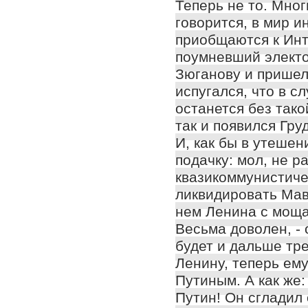
Теперь не то. Мног
говорится, в мир и
приобщаются к Инте
поумневший электор
Зюганову и пришел
испугался, что в с
останется без тако
так и появился Гру
И, как бы в утеше
подачку: мол, не 
квазикоммунистиче
ликвидировать Мав
нем Ленина с моща
Весьма доволен, -
будет и дальше тр
Ленину, теперь ему
Путиным. А как же:
Путин! Он сгладил