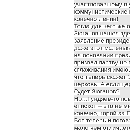
участвовавшему в 
коммунистические и
конечно Ленин!
Тогда для чего же 
Зюганов нашел здес
заявление президе
даже этот маленьки
на основании през
призвал паству не 
сглаживания имеющ
что теперь скажет 
церковь. А если це
будет Зюганов?
Но…Гундяев-то пом
епископ – это не м
конечно, горой за 
Вот теперь и пого
мало чем отличаетс