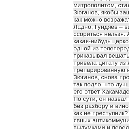
митрополитом, стал
Зюганов, якобы защ
как можно возража
Ладно, Гундяев – 
ссориться нельзя. 
какая-нибудь церко
одной из телеперед
приказывал вешать
привела цитату из 
препарированную 
Зюганов, снова про
так подло, что лу
его ответ Хакамаде
По сути, он назва
без разбору и вино
как не преступник
явных антикоммуни
выдумками и перед