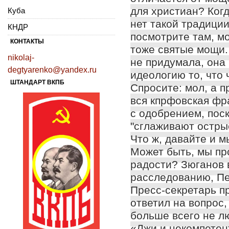
для христиан? Когд
Куба
нет такой традиции
КНДР
посмотрите там, мо
КОНТАКТЫ
тоже святые мощи.
nikolaj-
не придумала, она
degtyarenko@yandex.ru
идеологию то, что 
ШТАНДАРТ ВКПБ
Спросите: мол, а п
вся кпрфовская фр
с одобрением, поск
"сглаживают остры
Что ж, давайте и м
Может быть, мы пр
радости? Зюганов 
расследованию, Пе
Пресс-секретарь п
ответил на вопрос,
больше всего не л
«Лжи и некомпетен