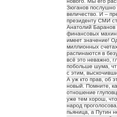
нового. Мы его рас
Зюганов послушно 
величество. И – п
президенту СМИ ста
Анатолий Баранов 
финансовых махина
имеет значение! О
миллионных счетах
распинаются в без
всё это неважно, г
побольше шума, чт
с этим, выскочивши
А уж кто прав, об э
новый. Помните, к
отношение глуповц
уже тем хорош, чт
народ проголосовал
пьяница, а Путин н