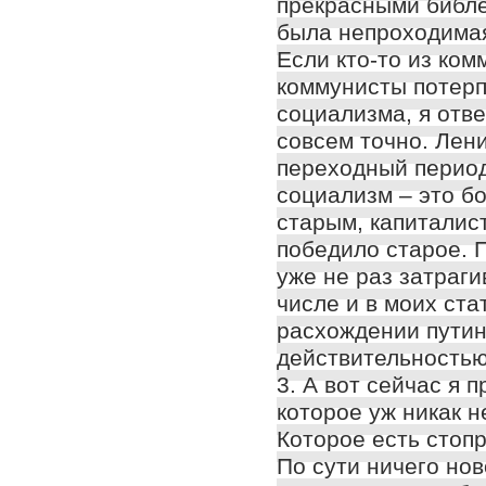
прекрасными библ
была непроходима
Если кто-то из ком
коммунисты потерп
социализма, я отвеч
совсем точно. Лен
переходный период 
социализм – это бо
старым, капиталис
победило старое. 
уже не раз затраги
числе и в моих ста
расхождении путин
действительностью
3. А вот сейчас я 
которое уж никак н
Которое есть стоп
По сути ничего нов