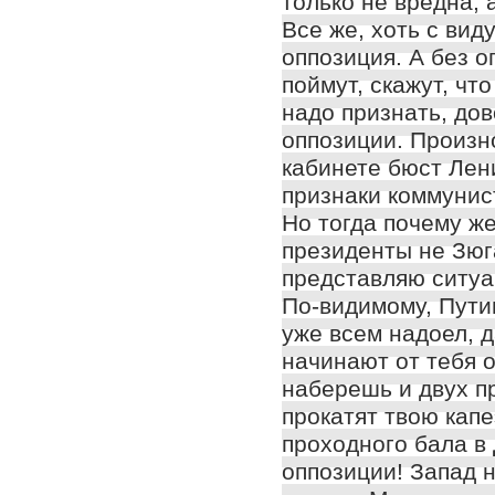
только не вредна, 
Все же, хоть c виду
оппозиция. А без о
поймут, скажут, чт
надо признать, дов
оппозиции. Произно
кабинете бюст Лен
признаки коммунис
Но тогда почему ж
президенты не Зюга
представляю ситуа
По-видимому, Путин
уже всем надоел, 
начинают от тебя 
наберешь и двух п
прокатят твою капе
проходного бала в 
оппозиции! Запад н