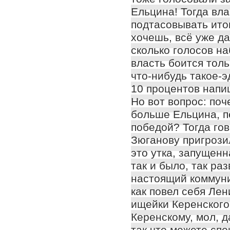
Ельцина! Тогда вла
подтасовывать итог
хочешь, всё уже да
сколько голосов на
власть боится толь
что-нибудь такое-э
10 процентов напи
Но вот вопрос: по
больше Ельцина, п
победой? Тогда гов
Зюганову пригрози
это утка, запущен
так и было, так раз
настоящий коммуни
как повел себя Лен
ищейки Керенского
Керенскому, мол, д
так что можете спо