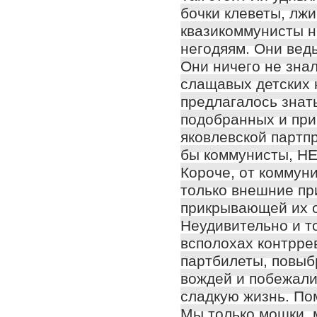
бочки клеветы, лжи
квазикоммунисты н
негодяям. Они ведь
Они ничего не знал
слащавых детских к
предлагалось знат
подобранных и при
яковлевской партпр
бы коммунисты, 
Короче, от коммун
только внешние пр
прикрывающей их о
Неудивительно и то
всполохах контрр
партбилеты, повыб
вождей и побежал
сладкую жизнь. По
Мы только мошки, 