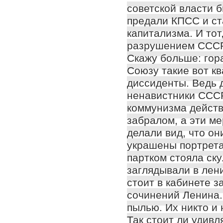
советской власти б
предали КПСС и ст
капитализма. И тот
разрушением ССС
Скажу больше: гор
Союзу такие вот к
диссиденты. Ведь 
ненавистники СССР
коммунизма действ
забралом, а эти м
делали вид, что о
украшены портрета
партком стояла ску
заглядывали в лени
стоит в кабинете 
сочинений Ленина.
пылью. Их никто и
Так стоит ли удивл