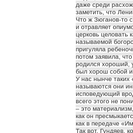
даже среди расхож
заметить, что Лен
Что ж Зюганов-то 
и отравляет опиум
церковь целовать 
называемой богоро
пригуляла ребеночк
потом заявила, что
родился хороший, 
был хорош собой и
У нас нынче таких 
называются они ина
исповедующий вро
всего этого не по
– это материализм
как он пресмыкает
как в передаче «И
Так вот, Гундяев, 