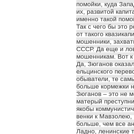
помойки, куда Запа
их, развитой капи
именно такой помо
Так с чего бы это 
от такого квазика
мошенники, захват
СССР. Да еще и ло
мошенникам. Вот к
Да, Зюганов оказа
ельцинского перев
обыватели, те сам
больше кормежки на
Зюганов – это не 
матерый преступни
якобы коммунистич
венки к Мавзолею,
больше, чем все а
Ладно, ленинские т