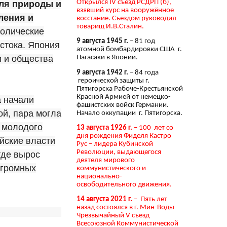
Открылся IV съезд РСДРП (б),
ля природы и
взявший курс на вооружённое
ления и
восстание. Съездом руководил
товарищ И.В.Сталин.
толические
9 августа 1945 г.
– 81 год
стока. Япония
атомной бомбардировки США г.
и и общества
Нагасаки в Японии.
9 августа 1942 г.
– 84 года
героической защиты г.
Пятигорска Рабоче-Крестьянской
Красной Армией от немецко-
а начали
фашистских войск Германии.
ой, пара могла
Начало оккупации г. Пятигорска.
ю молодого
13 августа 1926 г.
– 100 лет со
дня рождения Фиделя Кастро
йские власти
Рус – лидера Кубинской
Революции, выдающегося
где вырос
деятеля мирового
огромных
коммунистического и
национально-
освободительного движения.
14 августа 2021 г.
– Пять лет
назад состоялся в г. Мин-Воды
Чрезвычайный V съезд
Всесоюзной Коммунистической