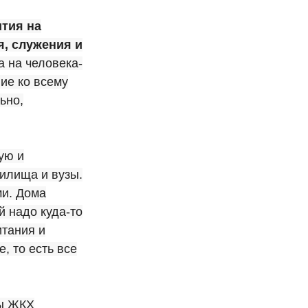
ития на
я, служения и
 на человека-
ие ко всему
ьно,
ую и
илища и вузы.
ми. Дома
й надо куда-то
итания и
, то есть все
бы ЖКХ