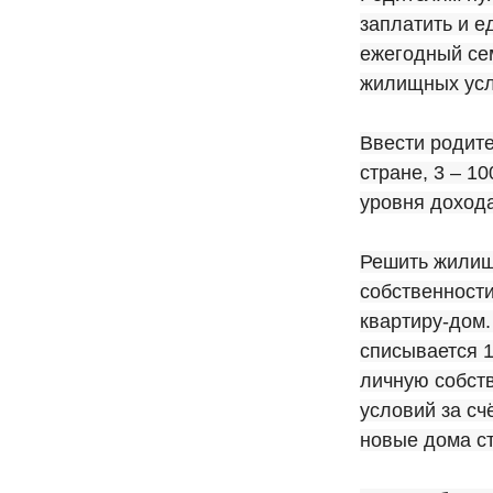
заплатить и е
ежегодный се
жилищных усло
Ввести родите
стране, 3 – 1
уровня дохода
Решить жилищ
собственности
квартиру-дом.
списывается 1
личную собст
условий за сч
новые дома с