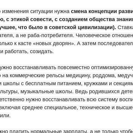
о изменения ситуации нужна
смена концепции разв
, с этикой совести, с созданием общества знани
учшее, что было в советской цивилизации).
Ставка
ателя, а не раба-потребителя. Человеческое отношен
только к касте «новых дворян». А затем последовател
и работать, созидать.
нужно восстанавливать повсеместно оптимизированн
 на коммерческие рельсы медицину, роддома, медуч
и школы с бесплатным питанием, кружками и секция
ультуры, музыкальные школы. Ведь родившихся дете
етственно нужно восстанавливать всю систему восп
включая среднее специальное, техническое и высшее
шили.
жно платить нормальные зарплаты, а не только что