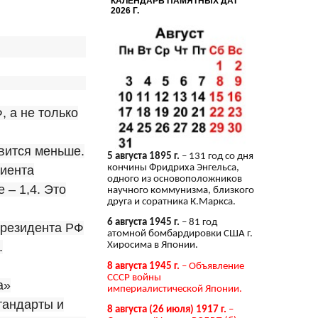
КАЛЕНДАРЬ ПАМЯТНЫХ ДАТ
2026 Г.
 а не только
вится меньше.
5 августа 1895 г.
– 131 год со дня
кончины Фридриха Энгельса,
циента
одного из основоположников
 – 1,4. Это
научного коммунизма, близкого
друга и соратника К.Маркса.
6 августа 1945 г.
– 81 год
президента РФ
атомной бомбардировки США г.
.
Хиросима в Японии.
8 августа 1945 г.
– Объявление
СССР войны
а»
империалистической Японии.
тандарты и
8 августа (26 июля) 1917 г.
–