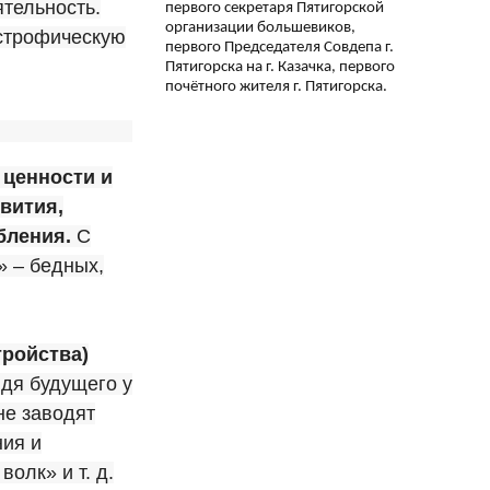
тельность.
первого секретаря Пятигорской
организации большевиков,
астрофическую
первого Председателя Совдепа г.
Пятигорска на г. Казачка, первого
почётного жителя г. Пятигорска.
 ценности и
вития,
бления.
С
» – бедных,
тройства)
дя будущего у
не заводят
ния и
олк» и т. д.