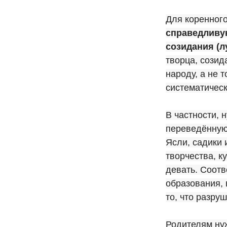
Для коренног
справедливую
созидания (л
творца, созид
народу, а не 
систематическ
В частности, 
переведённую
Ясли, садики 
творчества, к
девать. Соотв
образования, 
то, что разру
Родителям ну