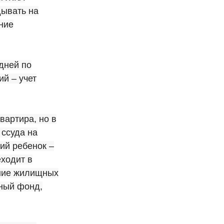
дывать на
ние
едней по
ий – учет
вартира, но в
 ссуда на
ий ребенок –
еходит в
ение жилищных
щный фонд,