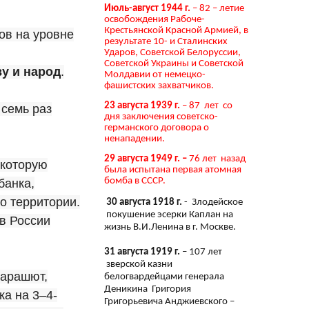
Июль-август 1944 г.
– 82 – летие
освобождения Рабоче-
Крестьянской Красной Армией, в
ов на уровне
результате 10- и Сталинских
Ударов, Советской Белоруссии,
Советской Украины и Советской
у и народ
.
Молдавии от немецко-
фашистских захватчиков.
23 августа 1939 г.
– 87 лет со
 семь раз
дня заключения советско-
германского договора о
ненападении.
29 августа 1949 г. –
76 лет назад
 которую
была испытана первая атомная
бомба в СССР.
банка,
о территории.
30 августа 1918 г.
- Злодейское
покушение эсерки Каплан на
в России
жизнь В.И.Ленина в г. Москве.
31 августа 1919 г.
– 107 лет
зверской казни
парашют,
белогвардейцами генерала
Деникина Григория
ка на 3–4-
Григорьевича Анджиевского –