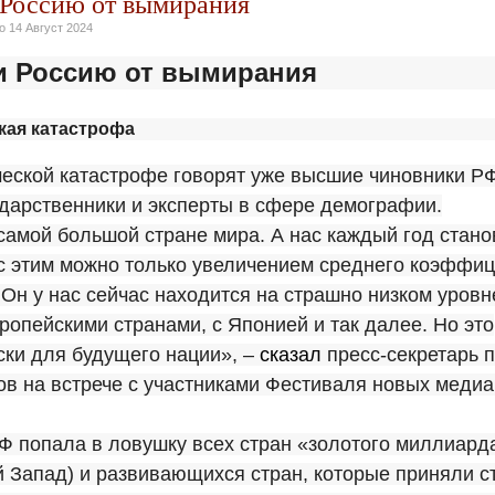
 Россию от вымирания
но
14 Август 2024
ти Россию от вымирания
кая катастрофа
ской катастрофе говорят уже высшие чиновники РФ,
дарственники и эксперты в сфере демографии.
амой большой стране мира. А нас каждый год стано
 с этим можно только увеличением среднего коэффи
Он у нас сейчас находится на страшно низком уровне
ропейскими странами, с Японией и так далее. Но это
ски для будущего нации», –
сказал
пресс-секретарь 
в на встрече с участниками Фестиваля новых медиа
Ф попала в ловушку всех стран «золотого миллиард
 Запад) и развивающихся стран, которые приняли с