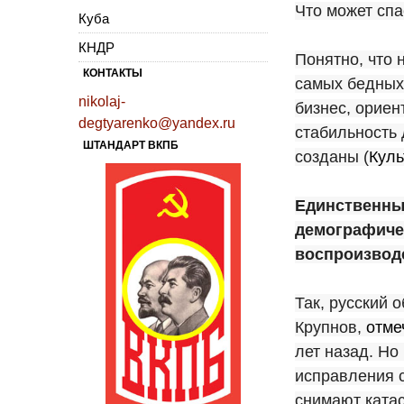
Что может сп
Куба
КНДР
Понятно, что 
КОНТАКТЫ
самых бедных 
nikolaj-
бизнес, ориен
degtyarenko@yandex.ru
стабильность 
ШТАНДАРТ ВКПБ
созданы (
Куль
Единственный
демографиче
воспроизводс
Так, русский
Крупнов,
отме
лет назад. Но
исправления с
снимают ката