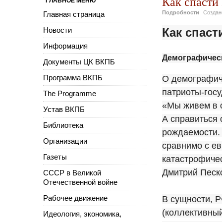
Как спасти
ГЛАВНОЕ МЕНЮ
Подробности
Созда
Главная страница
Новости
Как спас
Информация
Демографичес
Документы ЦК ВКПБ
Программа ВКПБ
О демографиче
патриоты-госу
The Programme
«Мы живем в с
Устав ВКПБ
А справиться
Библиотека
рождаемости. 
Организации
сравнимо с ев
Газеты
катастрофиче
Дмитрий Песко
СССР в Великой
Отечественной войне
Рабочее движение
В сущности, Р
(коллективный
Идеология, экономика,