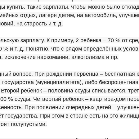
ды купить. Такие зарплаты, чтобы можно было откла
мейных отдых, лагеря детям, на автомобиль, улучше
вий, на старость и т. д.
льскую зарплату. К примеру, 2 ребенка – 70 % от ср
00 % и т. д. Понятно, что с рядом определённых услов
, исключение наркомании, алкоголизма и пр.
ный вопрос. При рождении первенца – бесплатная к
 государства (муниципалитета), либо беспроцентная
 Второй ребенок – половина ссуды списывается, трет
00 % ссуды. Четвертый ребенок – квартира-дом пер
венность. При появлении очередных детей – улучш
ёт государства. При этом в стране есть на это жили
тоят полупустыми.