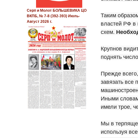
Серп и Молот БОЛЬШЕВИКА ЦО
Таким образом
ВКПБ, № 7-8 (392-393) Июль-
Август 2026 г.
властей РФ в 
схем.
Необход
Крупнов видит
поднять число
Прежде всего,
завязать все 
машиностроени
Иными словами
имели трое, ч
Мы в терпяще
используя все