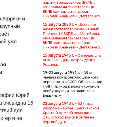
партии Большевиков (ВКПБ).
Генеральным секретарём ЦК
ВКПБ единогласно избран
Николай Ананьевич Дегтяренко.
з Африки и
15 августа 2020 г.
– Шесть лет
 крупный
назад состоялся Чречвычайный
рвёт
Пленум ЦК ВКПБ в г. Мин-Воды.
Генеральным секретарём ЦК
рой уже
ВКПБ единогласно избран
Николай Ананьевич Дегтяренко.
15 августа 1945 г.
– Отмечается в
КНДР как День возрождения
ная
Родины.
и
19-21 августа 1991 г.
– 35 лет
начала контрреволюционного
переворота в СССР. Образование
ГКЧП. Приход к власти крупной
необуржуазии во главе с Б.Н.
ографии Юрий
Ельциным.
а очевидна 15
23 августа 1943 г.
– 83 - года
разгрома Рабоче-Крестьянской
ствий для
Красной Армией немецко-
ктер и не
фашистских войск в битве на
Курской дуге.