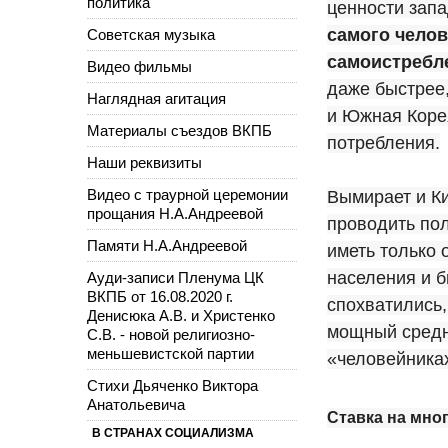
политика
ценности зап
самого челов
Советская музыка
самоистребл
Видео фильмы
даже быстрее,
Наглядная агитация
и Южная Коре
Материалы съездов ВКПБ
потребления.
Наши реквизиты
Видео с траурной церемонии
Вымирает и Ки
прощания Н.А.Андреевой
проводить пол
Памяти Н.А.Андреевой
иметь только 
населения и б
Ауди-записи Пленума ЦК
ВКПБ от 16.08.2020 г.
спохватились,
Денисюка А.В. и Христенко
мощный средн
С.В. - новой религиозно-
меньшевистской партии
«человейниках
Стихи Дьяченко Виктора
Анатольевича
Ставка на мно
В СТРАНАХ СОЦИАЛИЗМА