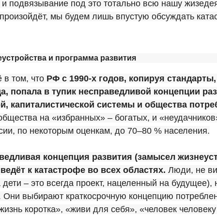
 и подвязывание под это тотально всю нашу жизедея
 произойдёт, мы будем лишь впустую обсуждать кат
устройства и программа развития
 в том, что
РФ с 1990-х годов, копируя стандарты,
а, попала в тупик несправедливой концепции раз
й, капиталистической системы и общества потре
бщества на «избранных» – богатых, и «неудачников
сии, по некоторым оценкам, до 70–80 % населения.
ведливая концепция развития (замысел жизнеус
ведёт к катастрофе во всех областях.
Люди, не ви
а дети – это всегда проект, нацеленный на будущее), 
й. Они выбирают краткосрочную концепцию потребле
жизнь коротка», «живи для себя», «человек человеку в