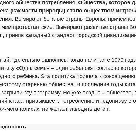
адного общества потребления.
Общества, которое д
ека (как части природы) стало обществом истреб
ения.
Вымирают богатые страны Европы, причём ка
 чем протестантские. Вымирают развитые страны Во
я, приняв западный стандарт городской цивилизаци
тай, где сильно ошиблись, когда начиная с 1979 год
итику «Одна семья – один ребёнок», согласно котор
одного ребёнка. Эта политика привела к сокращени
ыстрому старению общества. В последние годы кита
 закрыли эту программу. Но уже поздно – общество, 
ий класс, привыкшее к потреблению и гедонизму в 
»-мегаполисах, не желает заводить детей.
годетность