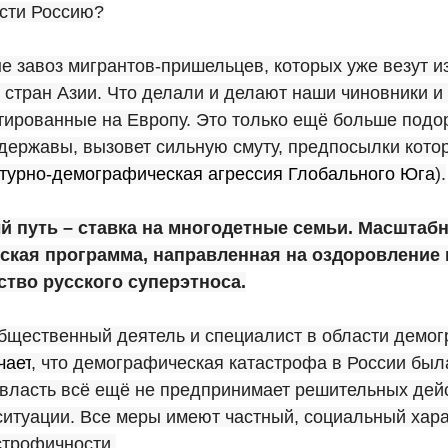
асти Россию?
не завоз мигрантов-пришельцев, которых уже везут и
стран Азии. Что делали и делают наши чиновники и
тированные на Европу. Это только ещё больше подо
державы, вызовет сильную смуту, предпосылки кото
турно-демографическая агрессия Глобального Юга
).
 путь – ставка на многодетные семьи. Масштаб
ская программа, направленная на оздоровление 
тво русского суперэтноса.
 общественный деятель и специалист в области дем
чает
, что демографическая катастрофа в России был
 власть всё ещё не предпринимает решительных дей
итуации. Все меры имеют частный, социальный хара
строфичности.