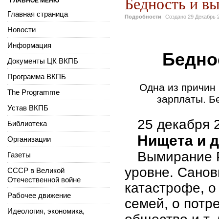
Бедность и в
ГЛАВНОЕ МЕНЮ
Главная страница
Подробности
Создано
29 Декабрь 
Новости
Информация
Бедно
Документы ЦК ВКПБ
Программа ВКПБ
Одна из причин
The Programme
зарплаты. Б
Устав ВКПБ
25 декабря 
Библиотека
Нищета и 
Организации
Вымирание 
Газеты
уровне. Санов
СССР в Великой
Отечественной войне
катастрофе, о
Рабочее движение
семей, о потр
Идеология, экономика,