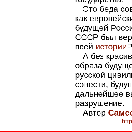
Это беда со
как европейск
будущей Росси
СССР был вер
всей
истории
Р
А без красив
образа будуще
русской цивил
совести, будущ
дальнейшее в
разрушение.
Автор
Самс
htt