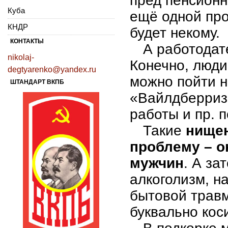
пред пенсионн
Куба
ещё одной про
КНДР
будет некому.
КОНТАКТЫ
А работодат
nikolaj-
Конечно, люди
degtyarenko@yandex.ru
можно пойти н
ШТАНДАРТ ВКПБ
«Вайлдберриз»
работы и пр. п
Такие
нищен
проблему – о
мужчин
. А за
алкоголизм, н
бытовой травм
буквально кос