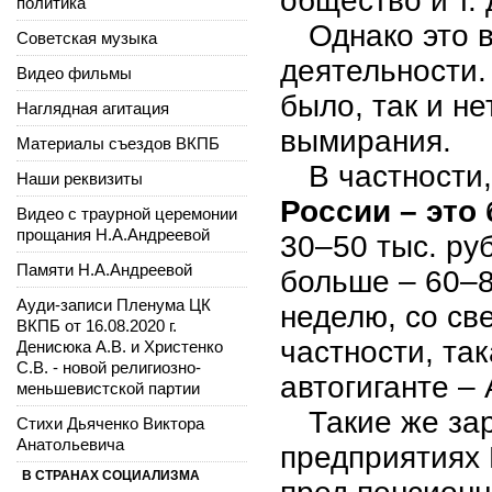
общество и т. 
политика
Однако это 
Советская музыка
деятельности.
Видео фильмы
было, так и не
Наглядная агитация
вымирания.
Материалы съездов ВКПБ
В частности
Наши реквизиты
России – это
Видео с траурной церемонии
прощания Н.А.Андреевой
30–50 тыс. ру
Памяти Н.А.Андреевой
больше – 60–8
Ауди-записи Пленума ЦК
неделю, со св
ВКПБ от 16.08.2020 г.
частности, та
Денисюка А.В. и Христенко
С.В. - новой религиозно-
автогиганте –
меньшевистской партии
Такие же за
Стихи Дьяченко Виктора
Анатольевича
предприятиях 
В СТРАНАХ СОЦИАЛИЗМА