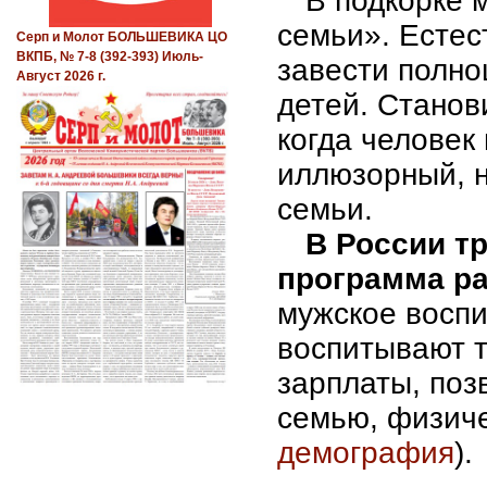
В подкорке 
семьи». Естес
Серп и Молот БОЛЬШЕВИКА ЦО
ВКПБ, № 7-8 (392-393) Июль-
завести полно
Август 2026 г.
детей. Станов
когда человек
иллюзорный, н
семьи.
В России т
программа ра
мужское воспи
воспитывают 
зарплаты, по
семью, физиче
демография
).