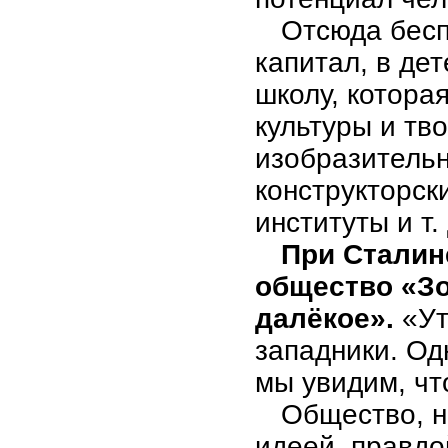
Отсюда бесп
капитал, в де
школу, котора
культуры и тв
изобразитель
конструкторск
институты и т. 
При Сталин
общество «Зо
далёкое».
«Ут
западники. Од
мы увидим, чт
Общество, н
идеей, правдо