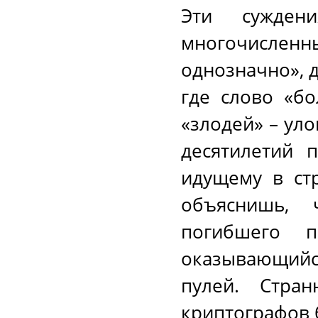
Эти суждени
многочисленн
однозначно», 
где слово «б
«злодей» – уло
десятилетий 
идущему в ст
объяснишь, 
погибшего п
оказывающийс
пулей. Стра
криптографов