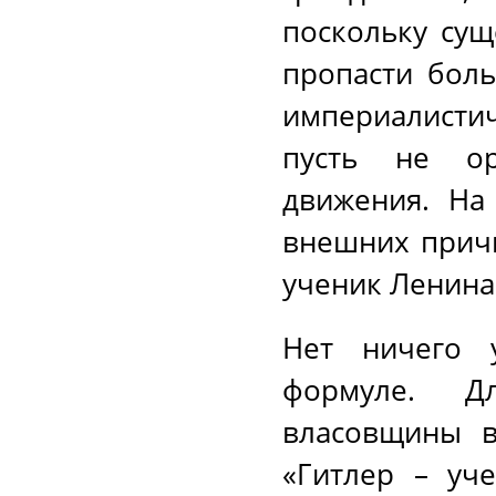
поскольку сущ
пропасти бол
империалисти
пусть не ор
движения. На
внешних причи
ученик Ленин
Нет ничего у
формуле. Дл
власовщины в
«Гитлер – уче