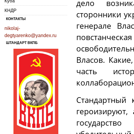
дело возник
Куба
КНДР
сторонники ук
КОНТАКТЫ
генерале Вла
nikolaj-
повстанческа
degtyarenko@yandex.ru
ШТАНДАРТ ВКПБ
освободительн
Власов. Какие
часть ист
коллаборацио
Стандартный 
героизируют,
государств
убедительн