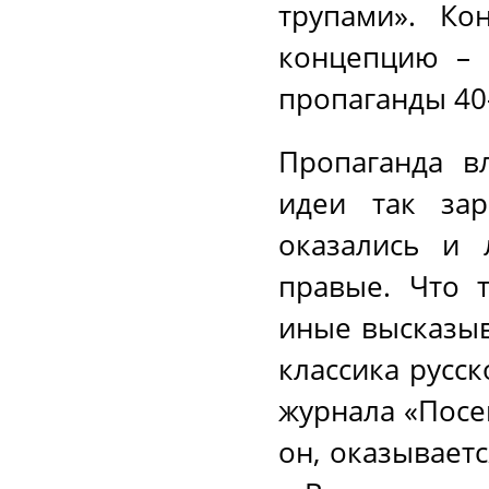
трупами». Ко
концепцию – 
пропаганды 40-
Пропаганда в
идеи так зар
оказались и 
правые. Что 
иные высказыв
классика русс
журнала «Посе
он, оказывает