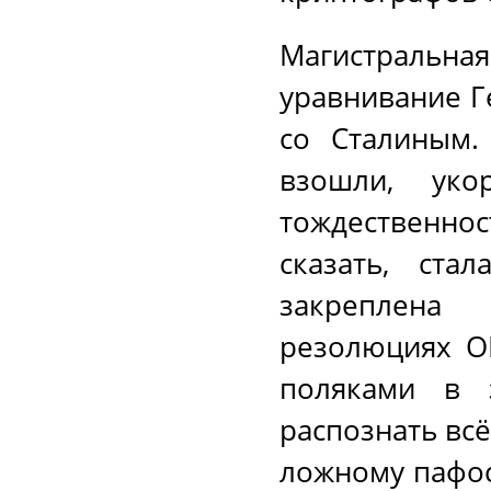
Магистральн
уравнивание Г
со Сталиным.
взошли, уко
тождественно
сказать, ста
закреплена
резолюциях О
поляками в 
распознать всё
ложному пафос