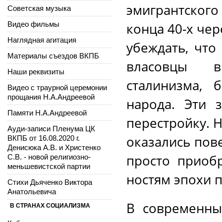
эмигрантского
Советская музыка
Видео фильмы
конца 40-х че
Наглядная агитация
убеждать, что
Материалы съездов ВКПБ
власовцы в
Наши реквизиты
сталинизма, 
Видео с траурной церемонии
прощания Н.А.Андреевой
народа. Эти 
Памяти Н.А.Андреевой
перестройку. 
Ауди-записи Пленума ЦК
оказались пов
ВКПБ от 16.08.2020 г.
Денисюка А.В. и Христенко
просто приоб
С.В. - новой религиозно-
меньшевистской партии
ностям эпохи 
Стихи Дьяченко Виктора
Анатольевича
В современны
В СТРАНАХ СОЦИАЛИЗМА