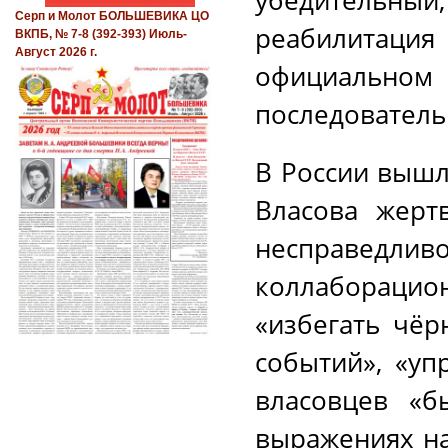
Серп и Молот БОЛЬШЕВИКА ЦО
реабилитация
ВКПБ, № 7-8 (392-393) Июль-
Август 2026 г.
официальном 
последовательн
В России вышл
Власова жерт
несправед
коллаборац
«избегать чёр
событий», «уп
власовцев «б
выражениях на