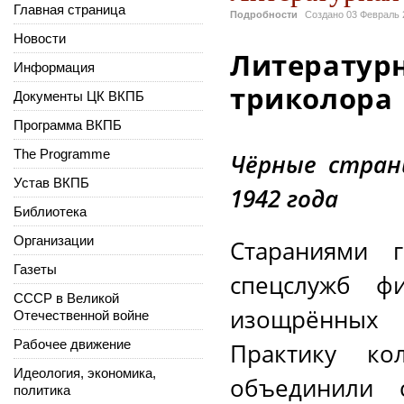
Главная страница
Подробности
Создано
03 Февраль 
Новости
Литературн
Информация
триколора
Документы ЦК ВКПБ
Программа ВКПБ
The Programme
Чёрные стран
Устав ВКПБ
1942 года
Библиотека
Организации
Стараниями г
Газеты
спецслужб ф
СССР в Великой
изощрённых 
Отечественной войне
Рабочее движение
Практику ко
Идеология, экономика,
объединили 
политика