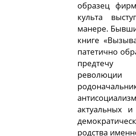
образец фирм
культа выст
манере. Бывши
книге «Вызыва
патетично обр
предтечу а
революции
родоначальни
антисоциали
актуальных и
демократичес
родства именн