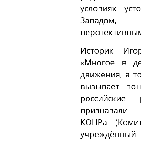
условиях уст
Западом, 
перспективны
Историк Игор
«Многое в де
движения, а т
вызывает пон
российские
признавали –
КОНРа (Комит
учреждённый