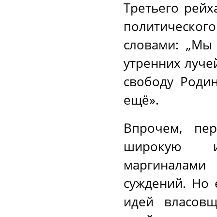
Третьего рейх
политическог
словами: „Мы
утренних луче
свободу Роди
ещё».
Впрочем, пер
широкую из
маргиналами
суждений. Но 
идей власовщ