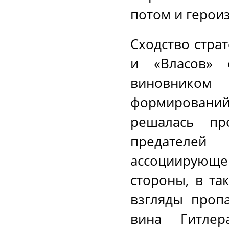
потом и герои
Сходство стра
и «Власов» 
виновником
формирований
решалась про
предателей
ассоциирующ
стороны, в та
взгляды проп
вина Гитле