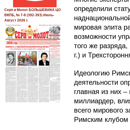
определили стату
Серп и Молот БОЛЬШЕВИКА ЦО
ВКПБ, № 7-8 (392-393) Июль-
наднациональной
Август 2026 г.
мировая элита р
возможности упр
того же разряда,
г.) и Трехсторон
Идеологию Римско
деятельности оп
главная из них –
миллиардер, вли
всего мирового з
Римским клубом д