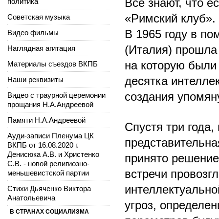
Все знают, что е
политика
«Римский клуб».
Советская музыка
В 1965 году в п
Видео фильмы
(Италия) прошла
Наглядная агитация
на которую были
Материалы съездов ВКПБ
десятка интелле
Наши реквизиты
создания упомян
Видео с траурной церемонии
прощания Н.А.Андреевой
Памяти Н.А.Андреевой
Спустя три года,
Ауди-записи Пленума ЦК
представительная
ВКПБ от 16.08.2020 г.
Денисюка А.В. и Христенко
принято решение
С.В. - новой религиозно-
встречи провозгл
меньшевистской партии
интеллектуально
Стихи Дьяченко Виктора
Анатольевича
угроз, определе
В СТРАНАХ СОЦИАЛИЗМА