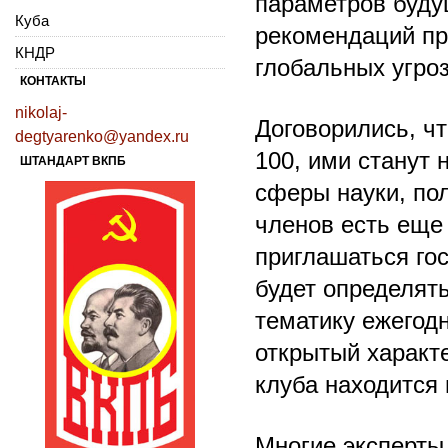
параметров буду
Куба
рекомендаций пр
КНДР
глобальных угроз
КОНТАКТЫ
nikolaj-
Договорились, чт
degtyarenko@yandex.ru
100, ими станут 
ШТАНДАРТ ВКПБ
сферы науки, по
членов есть еще
приглашаться гос
будет определят
тематику ежегод
открытый характе
клуба находится 
Многие эксперты