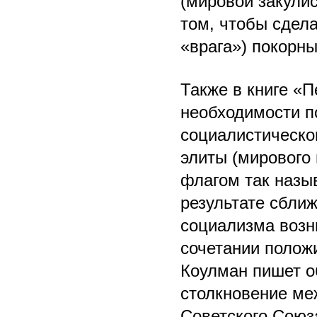
(мировой закулис
том, чтобы сдела
«врага») покорн
Также в книге «
необходимости п
социалистическо
элиты (мирового 
флагом так назы
результате сбли
социализма возн
сочетании полож
Коулман пишет о
столкновение ме
Советского Союз