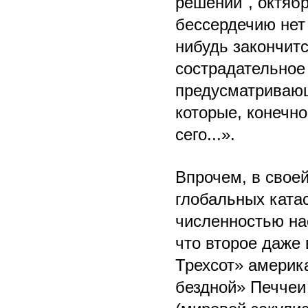
решении", октябр
бессердечию нет 
нибудь закончит
сострадательное
предусматривающ
которые, конечн
сего...».
Впрочем, в своей
глобальных ката
численностью на
что второе даже 
Трехсот» америк
бездной» Печчеи