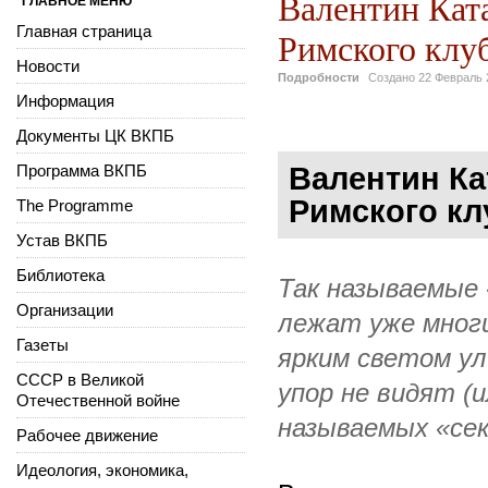
Валентин Кат
ГЛАВНОЕ МЕНЮ
Главная страница
Римского клу
Новости
Подробности
Создано
22 Февраль 
Информация
Документы ЦК ВКПБ
Программа ВКПБ
Валентин Ка
Римского кл
The Programme
Устав ВКПБ
Библиотека
Так называемые
Организации
лежат уже мног
Газеты
ярким светом ул
СССР в Великой
упор не видят (
Отечественной войне
называемых «се
Рабочее движение
Идеология, экономика,