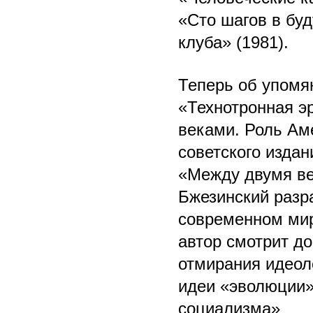
«Сто шагов в бу
клуба» (1981).
Теперь об упомя
«Технотронная э
веками. Роль Аме
советского издан
«Между двумя ве
Бжезинский разр
современном мир
автор смотрит д
отмирания идеол
идеи «эволюции»
социализма»