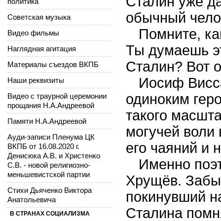
Сталин уже д
политика
обычный чело
Советская музыка
Помните, к
Видео фильмы
Ты думаешь э
Наглядная агитация
Сталин? Вот о
Материалы съездов ВКПБ
Иосиф Висс
Наши реквизиты
одиноким гер
Видео с траурной церемонии
прощания Н.А.Андреевой
такого масшта
Памяти Н.А.Андреевой
могучей воли
Ауди-записи Пленума ЦК
его чаяний и 
ВКПБ от 16.08.2020 г.
Денисюка А.В. и Христенко
Именно поэ
С.В. - новой религиозно-
меньшевистской партии
Хрущёв. Забы
Стихи Дьяченко Виктора
покинувший н
Анатольевича
Сталина помня
В СТРАНАХ СОЦИАЛИЗМА