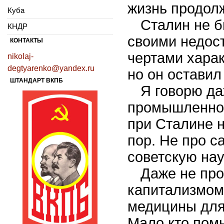
жизнь продол
Куба
Сталин не б
КНДР
своими недос
КОНТАКТЫ
чертами харак
nikolaj-
degtyarenko@yandex.ru
но он оставил
ШТАНДАРТ ВКПБ
Я говорю да
промышленнос
при Сталине н
пор. Не про с
советскую нау
Даже не пр
капитализмом
медицины для 
Мало кто помн