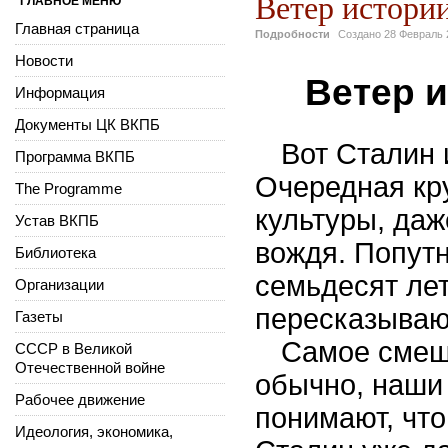
Ветер истори
ГЛАВНОЕ МЕНЮ
Главная страница
Подробности
Создано
28 Февраль 
Новости
Ветер 
Информация
Документы ЦК ВКПБ
Вот Сталин 
Программа ВКПБ
Очередная кр
The Programme
культуры, даж
Устав ВКПБ
вождя. Попутн
Библиотека
семьдесят лет
Организации
пересказываю
Газеты
Самое смешн
СССР в Великой
Отечественной войне
обычно, наши 
Рабочее движение
понимают, что
Идеология, экономика,