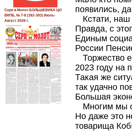
появились, да
Серп и Молот БОЛЬШЕВИКА ЦО
ВКПБ, № 7-8 (392-393) Июль-
Кстати, наш
Август 2026 г.
Правда, с это
Единым социа
России Пенси
Торжество е
2023 году на 
Такая же ситу
так удачно по
Большая экон
Многим мы 
Но даже это н
товарища Коб