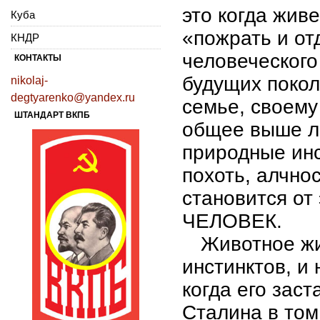
это когда жив
Куба
«пожрать и от
КНДР
человеческого
КОНТАКТЫ
будущих поко
nikolaj-
degtyarenko@yandex.ru
семье, своему 
ШТАНДАРТ ВКПБ
общее выше ли
природные инст
похоть, алчно
становится от
ЧЕЛОВЕК.
Животное жи
инстинктов, и
когда его заст
Сталина в том,