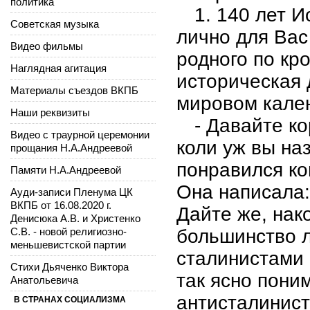
политика
1. 140 лет 
Советская музыка
лично для Вас
Видео фильмы
родного по кр
Наглядная агитация
историческая 
Материалы съездов ВКПБ
мировом кале
Наши реквизиты
- Давайте ко
Видео с траурной церемонии
коли уж вы на
прощания Н.А.Андреевой
понравился ко
Памяти Н.А.Андреевой
Она написала:
Ауди-записи Пленума ЦК
ВКПБ от 16.08.2020 г.
Дайте же, нак
Денисюка А.В. и Христенко
С.В. - новой религиозно-
большинство 
меньшевистской партии
сталинистами 
Стихи Дьяченко Виктора
так ясно пони
Анатольевича
антисталинист
В СТРАНАХ СОЦИАЛИЗМА