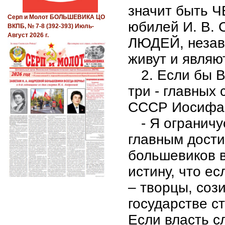
значит быть 
Серп и Молот БОЛЬШЕВИКА ЦО
юбилей И. В. 
ВКПБ, № 7-8 (392-393) Июль-
Август 2026 г.
ЛЮДЕЙ, незави
живут и являю
2. Если бы В
три - главных
СССР Иосифа 
- Я ограничу
главным дости
большевиков в
истину, что е
– творцы, сози
государстве с
Если власть с