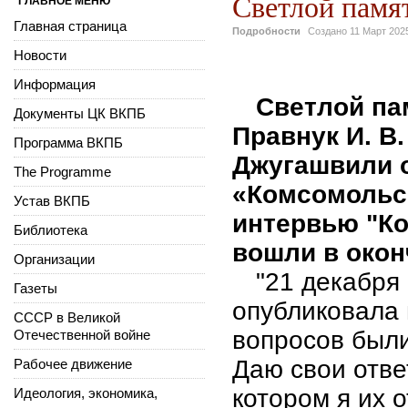
Светлой памя
ГЛАВНОЕ МЕНЮ
Главная страница
Подробности
Создано
11 Март 202
Новости
Информация
Светлой па
Документы ЦК ВКПБ
Правнук И. В
Программа ВКПБ
Джугашвили о
The Programme
«Комсомольс
Устав ВКПБ
интервью "Ко
Библиотека
вошли в око
Организации
"21 декабря
Газеты
опубликовала 
СССР в Великой
вопросов были
Отечественной войне
Даю свои отве
Рабочее движение
котором я их 
Идеология, экономика,