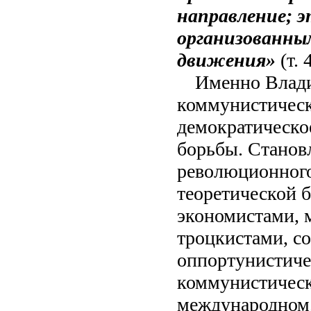
направление; 
организованны
движения»
(т. 
Именно Влад
коммунистическо
демократическо
борьбы. Станов
революционного
теоретической б
экономистами, 
троцкистами, с
оппортунистиче
коммунистическ
международном.