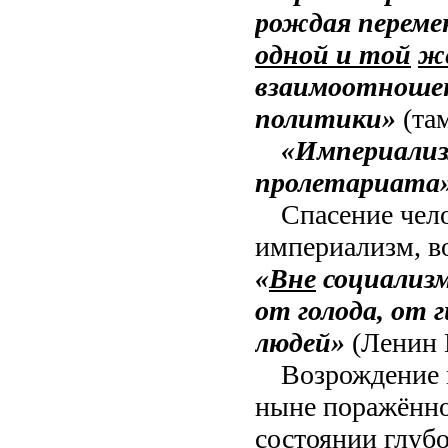
рождая переме
одной и той
ж
взаимоотношен
политики»
(та
«Империализ
пролетариата
Спасение чело
империализм, в
«
Вне
социализ
от голода, от 
людей»
(Ленин В
Возрождение 
ныне поражённо
состоянии глубо