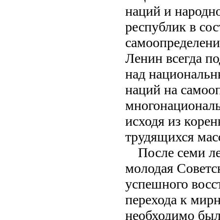
наций и народн
республик в сос
самоопределение
Ленин всегда по
над национальн
наций на самооп
многонациональн
исходя из корен
трудящихся мас
После семи л
молодая Советс
успешного восс
перехода к мир
необходимо был