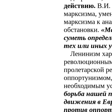
действию.
В.И.
марксизма, уме
марксизма к ан
обстановки.
«Ма
суметь определ
тех или иных у
Ленинизм хар
революционным 
пролетарской ре
оппортунизмом,
необходимым ус
борьба нашей 
движения в Ев
против оппорт