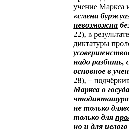
учение Маркса и
«смена буржуаз
невозможна
бе
22), в результа
диктатуры прол
усовершенствов
надо разбить,
основное в уче
28), – подчёрки
Маркса о госуд
что
диктатура 
не только для
в
только для
про
но
и для целог