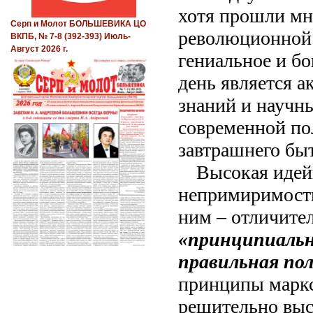
хотя прошли мн
Серп и Молот БОЛЬШЕВИКА ЦО
революционной 
ВКПБ, № 7-8 (392-393) Июль-
Август 2026 г.
гениальное и бо
день является 
знаний и научн
современной по
завтрашнего бы
Высокая идей
непримиримость
ним – отличите
«принципиальн
правильная по
принципы маркси
решительно выс