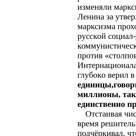
изменяли маркс
Ленина за утве
марксизма прох
русской социал
коммунистическ
против «столпов
Интернационала,
глубоко верил 
единицы,
говор
миллионы, так
единственно п
Отстаивая чис
время решитель
подчёркивал, ч