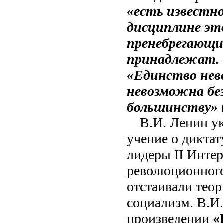
«есть известно
дисциплине эт
пренебрегающие
принадлежат. 
«Единство нев
невозможна бе
большинству»
(
В.И. Ленин ук
учение о дикта
лидеры ІІ Инте
революционного
отстаивали тео
социализм. В.И
произведении
«