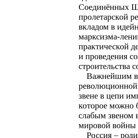
Соединённых Ш
пролетарской р
вкладом в идей
марксизма-лени
практической д
и проведения с
строительства 
Важнейшим вк
революционной 
звене в цепи им
которое можно 
слабым звеном 
мировой войны 
Россия – род