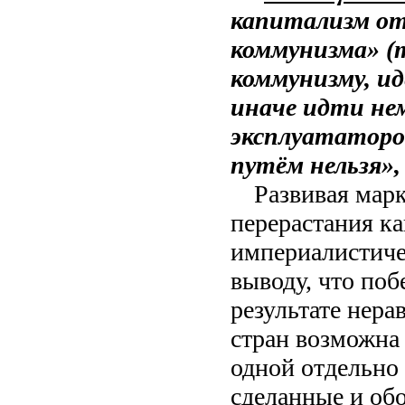
капитализм от 
коммунизма»
(
коммунизму, и
иначе идти не
эксплуататоро
путём нельзя»
Развивая мар
перерастания к
империалистиче
выводу, что по
результате нер
стран возможна 
одной отдельно 
сделанные и об