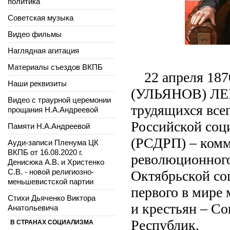
политика
Советская музыка
Видео фильмы
Наглядная агитация
Материалы съездов ВКПБ
22 апреля 1
Наши реквизиты
(УЛЬЯНОВ) ЛЕН
Видео с траурной церемонии
трудящихся всег
прощания Н.А.Андреевой
Российской соц
Памяти Н.А.Андреевой
(РСДРП) – комм
Ауди-записи Пленума ЦК
ВКПБ от 16.08.2020 г.
революционного
Денисюка А.В. и Христенко
С.В. - новой религиозно-
Октябрьской со
меньшевистской партии
первого в мире
Стихи Дьяченко Виктора
и крестьян – С
Анатольевича
Республик.
В СТРАНАХ СОЦИАЛИЗМА