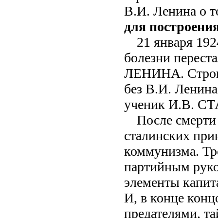
В.И. Ленина о т
для построения
21 января 192
болезни перест
ЛЕНИНА. Строит
без В.И. Ленин
ученик И.В. С
После смерти 
сталинских при
коммунизма. Тр
партийным руко
элементы капит
И, в конце кон
предателями, т