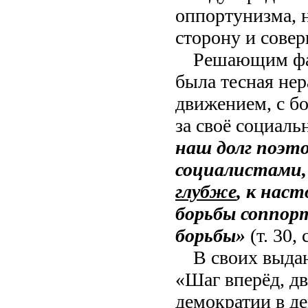
оппортунизма, н
сторону и сове
Решающим фа
была тесная не
движением, с бо
за своё социал
наш долг поэт
социалистами
глубже
, к нас
борьбы с
оппорт
борьбы»
(т. 30, 
В своих выда
«Шаг вперёд, дв
демократии в д