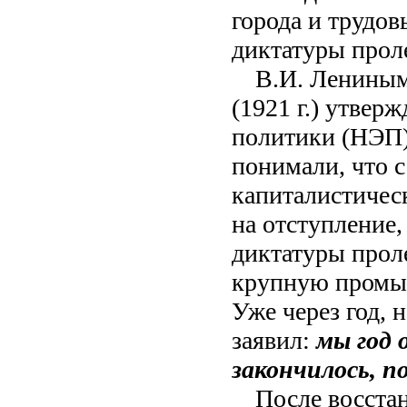
города и трудов
диктатуры прол
В.И. Лениным
(1921 г.) утве
политики (НЭП)
понимали, что 
капиталистичес
на отступление,
диктатуры проле
крупную промы
Уже через год, н
заявил:
мы год 
закончилось, п
После восста