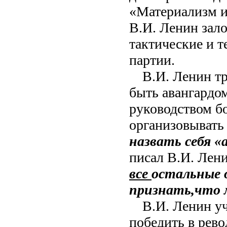
«Материализм и
В.И. Ленин зал
тактические и 
партии.
В.И. Ленин т
быть авангардом 
руководством бо
организовывать 
назвать себя «
писал В.И. Лен
все
остальные 
признать,
что 
В.И. Ленин уч
победить в рев