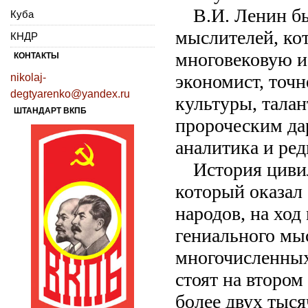
В.И. Ленин б
Куба
мыслителей, ко
КНДР
многовековую и
КОНТАКТЫ
экономист, точн
nikolaj-
degtyarenko@yandex.ru
культуры, талан
ШТАНДАРТ ВКПБ
пророческим да
аналитика и ре
История цивил
который оказал 
народов, на ход
гениального мыс
многочисленных
стоят на второ
более двух тыся