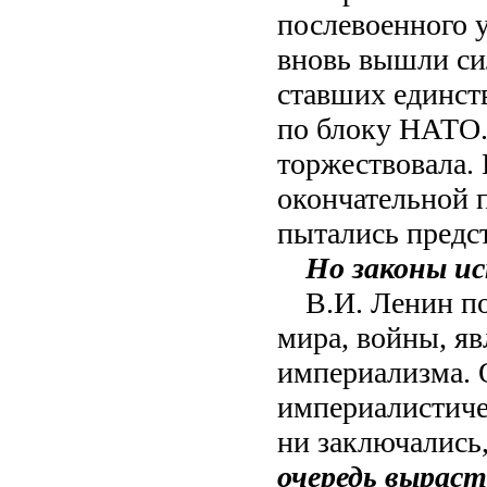
послевоенного у
вновь вышли си
ставших единст
по блоку НАТО.
торжествовала.
окончательной 
пытались предст
Но законы и
В.И. Ленин по
мира, войны, я
империализма. 
империалистиче
ни заключались
очередь выраст