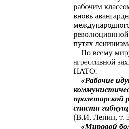
рабочим классо
вновь авангард
международного 
революционной 
путях ленинизм
По всему миру
агрессивной за
НАТО.
«Рабочие иду
коммунистичес
пролетарской р
спасти гибнущу
(В.И. Ленин, т. 3
«Мировой бо