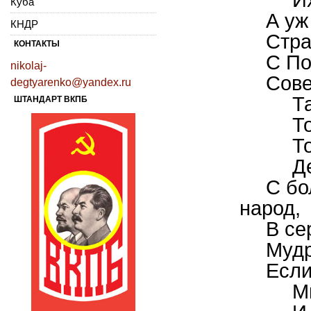
Куба
А уж
КНДР
Стра
КОНТАКТЫ
С По
nikolaj-
Сове
degtyarenko@yandex.ru
Т
ШТАНДАРТ ВКПБ
Т
Т
Д
С бо
народ,
В се
Мудр
Если
М