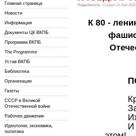
Главная страница
Подробности
Создано
01 Май 2025
Новости
К 80 - лен
Информация
Документы ЦК ВКПБ
фашис
Программа ВКПБ
Отече
The Programme
Устав ВКПБ
Библиотека
П
Организации
Газеты
К
СССР в Великой
З
Отечественной войне
И
Рабочее движение
И
Идеология, экономика,
политика
этом!