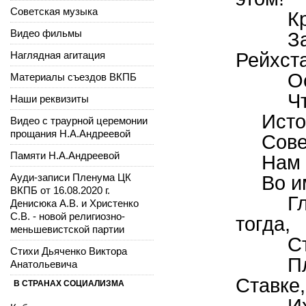
Советская музыка
К
Видео фильмы
З
Рейхста
Наглядная агитация
О
Материалы съездов ВКПБ
Ч
Наши реквизиты
Исто
Видео с траурной церемонии
прощания Н.А.Андреевой
Сове
Памяти Н.А.Андреевой
Нам 
Ауди-записи Пленума ЦК
Во и
ВКПБ от 16.08.2020 г.
Г
Денисюка А.В. и Христенко
С.В. - новой религиозно-
тогда,
меньшевистской партии
С
Стихи Дьяченко Виктора
П
Анатольевича
Ставке,
В СТРАНАХ СОЦИАЛИЗМА
И