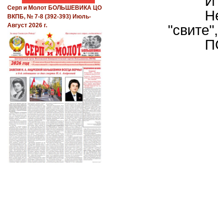
И
Серп и Молот БОЛЬШЕВИКА ЦО
Н
ВКПБ, № 7-8 (392-393) Июль-
Август 2026 г.
"свите",
П