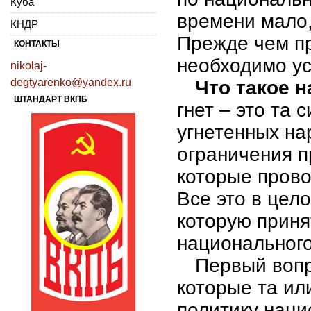
Куба
времени мало,
КНДР
Прежде чем пр
КОНТАКТЫ
необходимо ус
nikolaj-
degtyarenko@yandex.ru
Что такое 
ШТАНДАРТ ВКПБ
гнет – это та 
угнетенных на
ограничения п
которые прово
Все это в цело
которую приня
национального
Первый вопр
которые та ил
политику наци