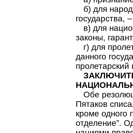
б) для наро
государства, 
в) для наци
законы, гаран
г) для прол
данного госуд
пролетарский 
ЗАКЛЮЧИТ
НАЦИОНАЛЬ
Обе резолюц
Пятаков списа
кроме одного 
отделение”. О
нациями право