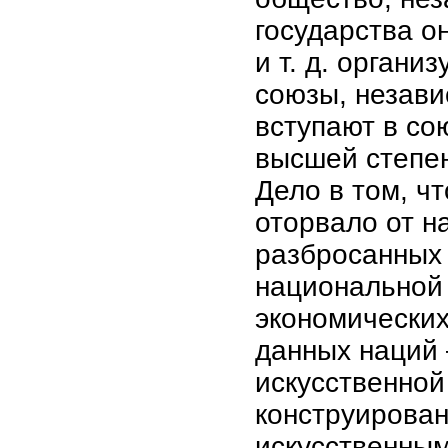
государства о
и т. д. орган
союзы, незави
вступают в со
высшей степен
Дело в том, ч
оторвало от н
разбросанных 
национальной 
экономических
данных наций 
искусственной
конструирован
искусственным