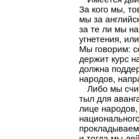
За кого мы, т
мы за английс
за те ли мы н
угнетения, или
Мы говорим: с
держит курс н
должна подде
народов, напр
Либо мы счи
тыл для аванг
лице народов
национального
прокладываем 
и тогда мы де