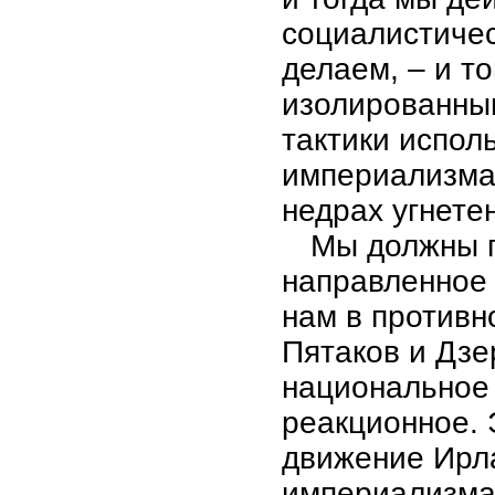
социалистичес
делаем, – и т
изолированным
тактики испол
империализма
недрах угнете
Мы должны п
направленное 
нам в противн
Пятаков и Дзе
национальное
реакционное. 
движение Ирла
империализма 