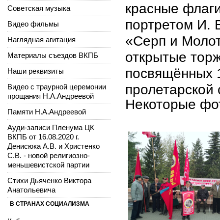
красные флаги
Советская музыка
портретом И. 
Видео фильмы
«Серп и Моло
Наглядная агитация
открытые тор
Материалы съездов ВКПБ
посвящённых 
Наши реквизиты
пролетарской 
Видео с траурной церемонии
прощания Н.А.Андреевой
Некоторые фот
Памяти Н.А.Андреевой
Ауди-записи Пленума ЦК
ВКПБ от 16.08.2020 г.
Денисюка А.В. и Христенко
С.В. - новой религиозно-
меньшевистской партии
Стихи Дьяченко Виктора
Анатольевича
В СТРАНАХ СОЦИАЛИЗМА