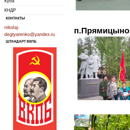
Куба
КНДР
КОНТАКТЫ
nikolaj-
п.Прямицыно
degtyarenko@yandex.ru
ШТАНДАРТ ВКПБ
г.Же