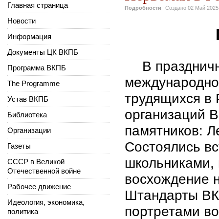
Главная страница
Подробности
Создано
02 Май 2025
Новости
Информация
Документы ЦК ВКПБ
В праздничн
Программа ВКПБ
международно
The Programme
трудящихся в 
Устав ВКПБ
организаций 
Библиотека
памятников: Л
Организации
Состоялись вс
Газеты
школьниками, 
СССР в Великой
Отечественной войне
восхождение н
Рабочее движение
Штандарты ВК
Идеология, экономика,
портретами во
политика