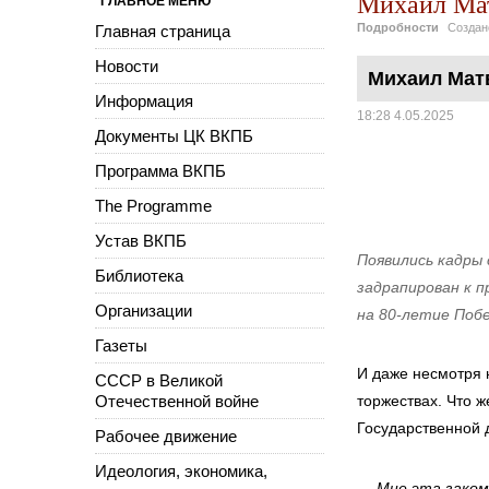
Михаил Мат
ГЛАВНОЕ МЕНЮ
Подробности
Созда
Главная страница
Новости
Михаил Матв
Информация
18:28 4.05.2025
Документы ЦК ВКПБ
Программа ВКПБ
The Programme
Устав ВКПБ
Появились кадры 
Библиотека
задрапирован к п
Организации
на 80-летие Поб
Газеты
И даже несмотря н
СССР в Великой
Отечественной войне
торжествах. Что 
Государственной
Рабочее движение
Идеология, экономика,
— Мне эта заком