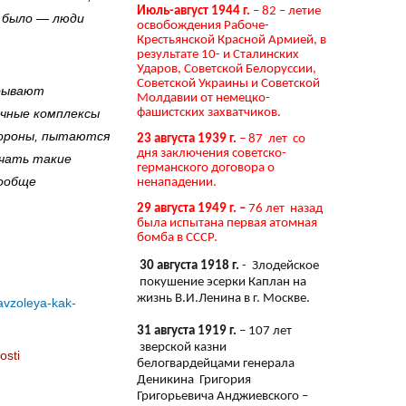
Июль-август 1944 г.
– 82 – летие
е было — люди
освобождения Рабоче-
Крестьянской Красной Армией, в
результате 10- и Сталинских
Ударов, Советской Белоруссии,
Советской Украины и Советской
крывают
Молдавии от немецко-
нечные комплексы
фашистских захватчиков.
тороны, пытаются
23 августа 1939 г.
– 87 лет со
дня заключения советско-
учать такие
германского договора о
вообще
ненападении.
29 августа 1949 г. –
76 лет назад
была испытана первая атомная
бомба в СССР.
30 августа 1918 г.
- Злодейское
покушение эсерки Каплан на
жизнь В.И.Ленина в г. Москве.
avzoleya-kak-
31 августа 1919 г.
– 107 лет
зверской казни
osti
белогвардейцами генерала
Деникина Григория
Григорьевича Анджиевского –