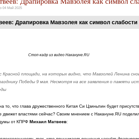
веев: Драпировка Мавзолея как символ сл
но
04 Май 2025
еев: Драпировка Мавзолея как символ слабости
Стоп-кадр из видео Накануне.RU
с Красной площади, на которых видно, что Мавзолей Ленина сно
разднику Победы 9 мая. Несмотря на все заявления о памяти ис
еды
а то, что глава дружественного Китая Си Цзиньпин будет присутст
же движет властями сейчас? Своим мнением с Накануне.RU подели
 думы от КПРФ
Михаил Матвеев
:
плексованность тех, кто принимает решения насчёт драпировк