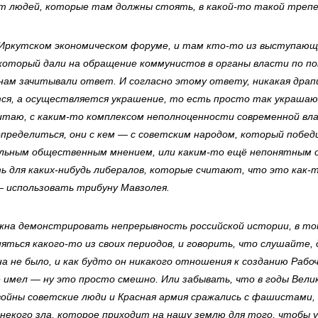
ет людей, которые там должны стоять, в какой-то такой треп
а Иркутском экономическом форуме, и там кто-то из выступающ
который дали на обращение коммунистов в органы власти по по
 нам зачитывали ответ. И согласно этому ответу, никакая драп
ся, а осуществляется украшение, то есть просто так украшаю
читаю, с каким-то комплексом неполноценности современной вл
пределиться, они с кем — с советским народом, который побед
альным общественным мнением, или каким-то ещё непонятным
ь для каких-нибудь либералов, которые считают, что это как-
 использовать трибуну Мавзолея.
лжна демонстрировать непрерывность российской истории, в то
яться какого-то из своих периодов, и говорить, что слушайте,
а не было, и как будто он никакого отношения к созданию Рабо
 имел — ну это просто смешно. Или забывать, что в годы Вели
ойны советские люди и Красная армия сражались с фашистами, 
некого зла, которое приходит на нашу землю для того, чтобы у