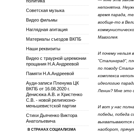
политика
непонятна. Неуже
Советская музыка
время парада, т
Видео фильмы
вообще-то в Вел
Наглядная агитация
коммунистическо
Мавзолея.
Материалы съездов ВКПБ
Наши реквизиты
И почему нельзя
Видео с траурной церемонии
"Сталинград", п
прощания Н.А.Андреевой
по поводу Сталин
Памяти Н.А.Андреевой
комплекса непол
Ауди-записи Пленума ЦК
идеологию парада
ВКПБ от 16.08.2020 г.
Ленин? Мне это 
Денисюка А.В. и Христенко
С.В. - новой религиозно-
меньшевистской партии
И вот у нас полн
победы, победа 
Стихи Дьяченко Виктора
Анатольевича
выхватываются и
наоборот, прячу
В СТРАНАХ СОЦИАЛИЗМА