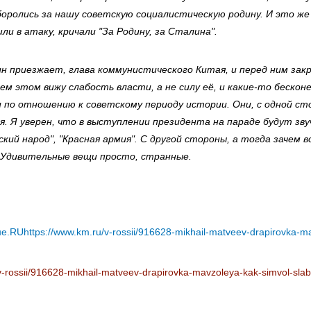
боролись за нашу советскую социалистическую родину. И это ж
и в атаку, кричали "За Родину, за Сталина".
ин приезжает, глава коммунистического Китая, и перед ним за
сем этом вижу слабость власти, а не силу её, и какие-то беско
 по отношению к советскому периоду истории. Они, с одной с
я. Я уверен, что в выступлении президента на параде будут зв
тский народ", "Красная армия". С другой стороны, а тогда зачем 
Удивительные вещи просто, странные.
Читать полностью:
не.RU
https://www.km.ru/v-rossii/916628-mikhail-matveev-drapirovka-m
v-rossii/916628-mikhail-matveev-drapirovka-mavzoleya-kak-simvol-slab