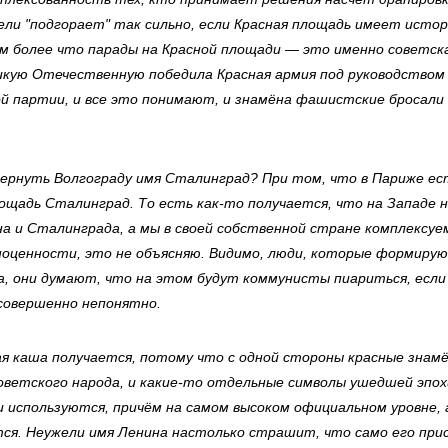
ли "подгорает" так сильно, если Красная площадь имеет истор
ем более что парады на Красной площади — это именно советск
икую Отечественную победила Красная армия под руководством
й партии, и все это понимают, и знамёна фашистские бросали
 вернуть Волгограду имя Сталинград? При том, что в Париже е
лощадь Сталинград. То есть как-то получается, что на Западе 
а и Сталинграда, а мы в своей собственной стране комплексуем
ноценности, это не объясняю. Видимо, люди, которые формиру
, они думают, что на этом будут коммунисты пиариться, если 
совершенно непонятно.
ая каша получается, потому что с одной стороны красные знамё
советского народа, и какие-то отдельные символы ушедшей эпох
 используются, причём на самом высоком официальном уровне, 
тся. Неужели имя Ленина настолько страшит, что само его при