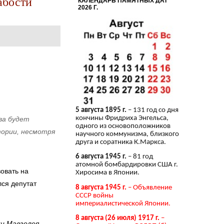
абости
КАЛЕНДАРЬ ПАМЯТНЫХ ДАТ
2026 Г.
5 августа 1895 г.
– 131 год со дня
кончины Фридриха Энгельса,
ва будет
одного из основоположников
тории, несмотря
научного коммунизма, близкого
друга и соратника К.Маркса.
6 августа 1945 г.
– 81 год
атомной бомбардировки США г.
вовать на
Хиросима в Японии.
лся депутат
8 августа 1945 г.
– Объявление
СССР войны
империалистической Японии.
8 августа (26 июля) 1917 г.
–
и Мавзолея,