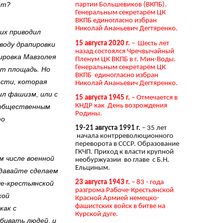
ет?
партии Большевиков (ВКПБ).
Генеральным секретарём ЦК
ВКПБ единогласно избран
Николай Ананьевич Дегтяренко.
их приводил
15 августа 2020 г.
– Шесть лет
воду драпировки
назад состоялся Чречвычайный
ировка Мавзолея
Пленум ЦК ВКПБ в г. Мин-Воды.
Генеральным секретарём ЦК
т площадь. Но
ВКПБ единогласно избран
асти, которая
Николай Ананьевич Дегтяренко.
ил фашизм, или с
15 августа 1945 г.
– Отмечается в
КНДР как День возрождения
 общественным
Родины.
то
19-21 августа 1991 г.
– 35 лет
начала контрреволюционного
переворота в СССР. Образование
ГКЧП. Приход к власти крупной
м числе военной
необуржуазии во главе с Б.Н.
Ельциным.
 давайте сделаем
23 августа 1943 г.
– 83 - года
че-крестьянской
разгрома Рабоче-Крестьянской
кой
Красной Армией немецко-
фашистских войск в битве на
как с
Курской дуге.
бивать людей, и