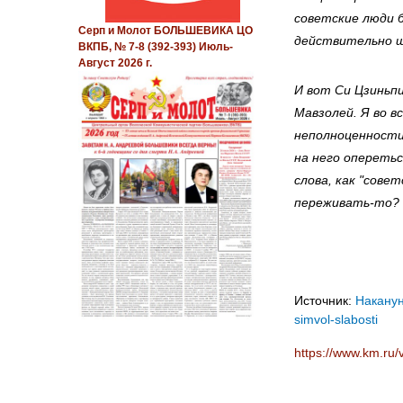
советские люди 
Серп и Молот БОЛЬШЕВИКА ЦО
действительно шл
ВКПБ, № 7-8 (392-393) Июль-
Август 2026 г.
И вот Си Цзиньп
Мавзолей. Я во в
неполноценности
на него оперетьс
слова, как "сове
переживать-то? 
Источник:
Накану
simvol-slabosti
https://www.km.ru/