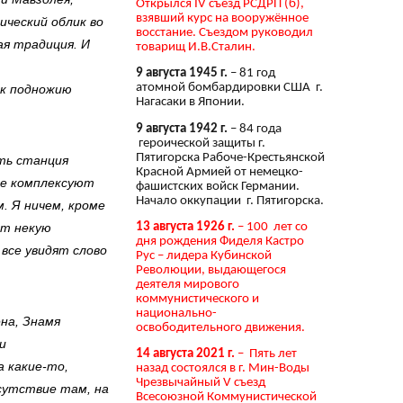
Открылся IV съезд РСДРП (б),
взявший курс на вооружённое
ический облик во
восстание. Съездом руководил
ая традиция. И
товарищ И.В.Сталин.
9 августа 1945 г.
– 81 год
атомной бомбардировки США г.
 к подножию
Нагасаки в Японии.
9 августа 1942 г.
– 84 года
героической защиты г.
Пятигорска Рабоче-Крестьянской
сть станция
Красной Армией от немецко-
не комплексуют
фашистских войск Германии.
Начало оккупации г. Пятигорска.
. Я ничем, кроме
13 августа 1926 г.
– 100 лет со
ют некую
дня рождения Фиделя Кастро
все увидят слово
Рус – лидера Кубинской
Революции, выдающегося
деятеля мирового
коммунистического и
национально-
на, Знамя
освободительного движения.
и
14 августа 2021 г.
– Пять лет
а какие-то,
назад состоялся в г. Мин-Воды
Чрезвычайный V съезд
сутствие там, на
Всесоюзной Коммунистической