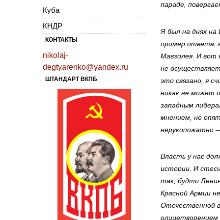
параде, поверга
Куба
КНДР
Я был на днях н
КОНТАКТЫ
пример ответа, 
nikolaj-
Мавзолея. И вот
degtyarenko@yandex.ru
не осуществляет
ШТАНДАРТ ВКПБ
это связано, я с
никак не может о
западным либер
мнением, но опят
нерукопожатно —
Власть у нас до
истории. И стесн
так, будто Ленин
Красной Армии не
Отечественной в
олицетворением 