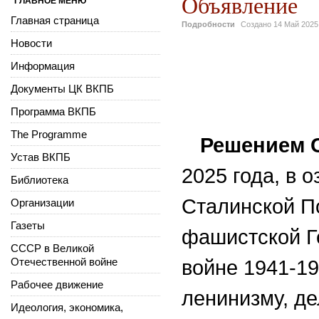
Объявление
ГЛАВНОЕ МЕНЮ
Главная страница
Подробности
Создано
14 Май 2025
Новости
Информация
Документы ЦК ВКПБ
Программа ВКПБ
The Programme
Решением 
Устав ВКПБ
2025 года,
в о
Библиотека
Сталинской П
Организации
Газеты
фашистской Г
СССР в Великой
Отечественной войне
войне 1941-19
Рабочее движение
ленинизму, де
Идеология, экономика,